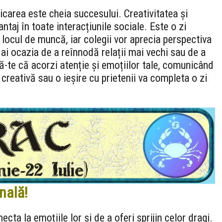
area este cheia succesului. Creativitatea și
vantaj în toate interacțiunile sociale. Este o zi
a locul de muncă, iar colegii vor aprecia perspectiva
 ai ocazia de a reînnodă relații mai vechi sau de a
ă-te că acorzi atenție și emoțiilor tale, comunicând
 creativă sau o ieșire cu prietenii va completa o zi
nală!
cta la emoțiile lor și de a oferi sprijin celor dragi.