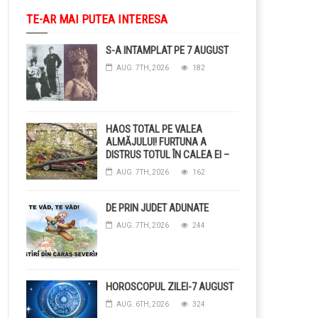
TE-AR MAI PUTEA INTERESA
S-A INTAMPLAT PE 7 AUGUST
AUG. 7TH, 2026
182
HAOS TOTAL PE VALEA
ALMĂJULUI! FURTUNA A
DISTRUS TOTUL ÎN CALEA EI –
COPACI CĂZUȚI, DRUMURI
AUG. 7TH, 2026
162
BLOCAȚE, CURENT TĂIAT ȘI
GRĂDINI DISTRUSE DE
GRINDINĂ!
DE PRIN JUDET ADUNATE
AUG. 7TH, 2026
244
HOROSCOPUL ZILEI-7 AUGUST
AUG. 6TH, 2026
324