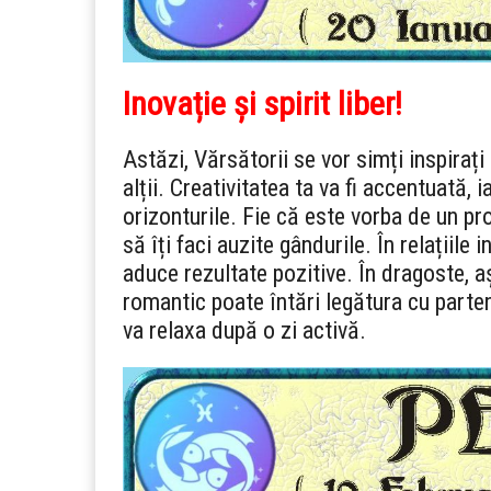
Inovație și spirit liber!
Astăzi, Vărsătorii se vor simți inspirați
alții. Creativitatea ta va fi accentuată, i
orizonturile. Fie că este vorba de un pro
să îți faci auzite gândurile. În relații
aduce rezultate pozitive. În dragoste, 
romantic poate întări legătura cu partene
va relaxa după o zi activă.