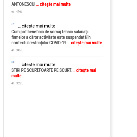
ANTONESCU!
... citește mai multe
496
... citește mai multe
Cum pot beneficia de șomaj tehnic salariații
firmelor a căror activitate este suspendată în
contextul restricțiilor COVID-19
... citește mai multe
3093
... citește mai multe
STIRI PE SCURT.FOARTE PE SCURT.
... citește mai
multe
3225