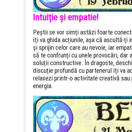
Intuiție și empatie!
Peștii se vor simți astăzi foarte conectaț
îți va ghida acțiunile, așa că ascultă-ți 
și sprijin celor care au nevoie, iar empa
să te confrunți cu unele provocări, dar 
soluții constructive. În dragoste, deschid
discuție profundă cu partenerul îți va ad
relaxezi printr-o activitate creativă sau
energia.