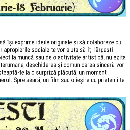
 să își exprime ideile originale și să colaboreze cu
ar apropierile sociale te vor ajuta să îți lărgești
iect la muncă sau de o activitate artistică, nu ezita
le interumane, deschiderea și comunicarea sinceră vor
așteaptă-te la o surpriză plăcută; un moment
rul. Spre seară, un film sau o ieșire cu prietenii te