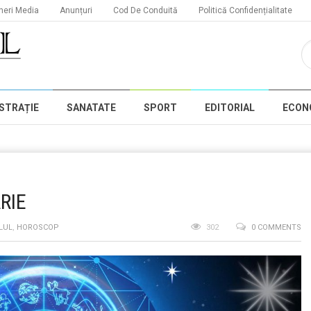
neri Media
Anunțuri
Cod De Conduită
Politică Confidențialitate
STRAȚIE
SANATATE
SPORT
EDITORIAL
ECON
RIE
LUL
,
HOROSCOP
302
0 COMMENTS