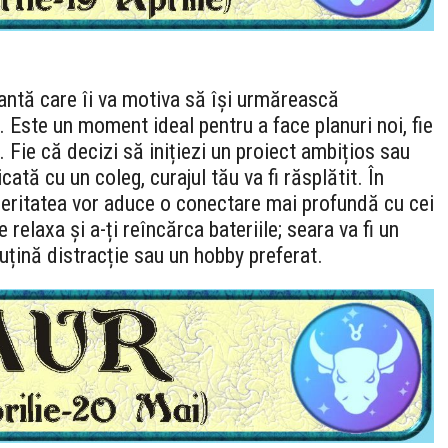
rantă care îi va motiva să își urmărească
 Este un moment ideal pentru a face planuri noi, fie
. Fie că decizi să inițiezi un proiect ambițios sau
ată cu un coleg, curajul tău va fi răsplătit. În
nceritatea vor aduce o conectare mai profundă cu cei
e relaxa și a-ți reîncărca bateriile; seara va fi un
țină distracție sau un hobby preferat.