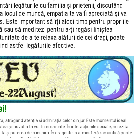
tări legăturile cu familia și prietenii, discutând
 locul de muncă, empatia ta va fi apreciată și va
. Este important să îți aloci timp pentru propriile
ă sau să meditezi pentru a-ți regăsi liniștea
unitate de a te relaxa alături de cei dragi, poate
ind astfel legăturile afective.
i!
ază, atrăgând atenția și admirația celor din jur. Este momentul ideal
tea și inovația ta vor fi remarcate. În interacțiunile sociale, nu ezita
area ta și puterea de a inspira. În dragoste, o atmosferă romantică poate