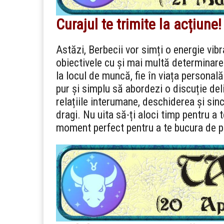
Curajul te trimite la acțiune!
Astăzi, Berbecii vor simți o energie vib
obiectivele cu și mai multă determinare.
la locul de muncă, fie în viața personală
pur și simplu să abordezi o discuție delic
relațiile interumane, deschiderea și si
dragi. Nu uita să-ți aloci timp pentru a t
moment perfect pentru a te bucura de pu