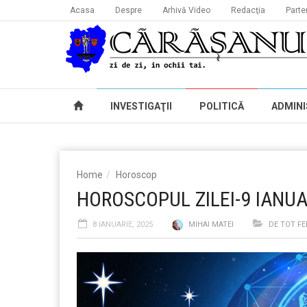
Acasa
Despre
Arhivă Video
Redacţia
Parte
INVESTIGAŢII
POLITICĂ
ADMINI
Home
Horoscop
HOROSCOPUL ZILEI-9 IANUA
8 IANUARIE, 2025
MIHAI MATEI
DE TOT FE