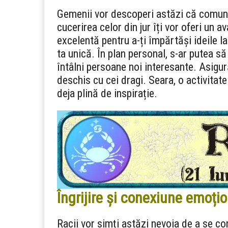
Gemenii vor descoperi astăzi că comunic
cucerirea celor din jur îți vor oferi un a
excelentă pentru a-ți împărtăși ideile l
ta unică. În plan personal, s-ar putea să
întâlni persoane noi interesante. Asigur
deschis cu cei dragi. Seara, o activitate
deja plină de inspirație.
Îngrijire și conexiune emoțio
Racii vor simți astăzi nevoia de a se cone