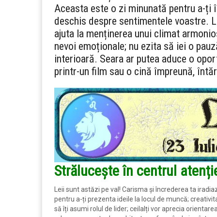
Aceasta este o zi minunată pentru a-ți în
deschis despre sentimentele voastre. La
ajuta la menținerea unui climat armonios
nevoi emoționale; nu ezita să iei o pauz
interioară. Seara ar putea aduce o oport
printr-un film sau o cină împreună, întăr
Strălucește în centrul atenție
Leii sunt astăzi pe val! Carisma și încrederea ta iradi
pentru a-ți prezenta ideile la locul de muncă; creativita
să îți asumi rolul de lider; ceilalți vor aprecia orient