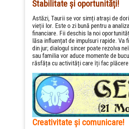
Stabilitate și oportunități!
Astăzi, Taurii se vor simți atrași de dor
vieții lor. Este o zi bună pentru a analiz
financiare. Fii deschis la noi oportunită
lăsa influențat de impulsuri rapide. Va fi
din jur; dialogul sincer poate rezolva neî
sau familia vor aduce momente de bucurie
răsfăța cu activități care îți fac plăcere
Creativitate și comunicare!