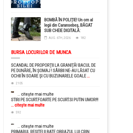
BOMBĂ ÎN POLIȚIE! Un om al
legii din Caransebeș, BĂGAT
SUB CHEIE DIGITALĂ:
Judecătorii i-au pus BRĂȚARĂ
AUG. 6TH, 2026
182
ELECTRONICĂ la picior!
BURSA LOCURILOR DE MUNCA
SCANDAL DE PROPORȚII LA GRANIȚĂ! BACUL DE
PE DUNĂRE, ÎN ȘOMAJ ! SÂRBII NE-AU LĂSAT CU
OCHII ÎN SOARE ȘI CU BUZUNARELE GOALE
...
citește mai multe
2105
... citește mai multe
STIRI PE SCURT.FOARTE PE SCURT.SI PUTIN UMOR!!!
... citește mai multe
592
... citește mai multe
PRIMARUL RESITEI II BATE OBRAZUL LUI CRIN