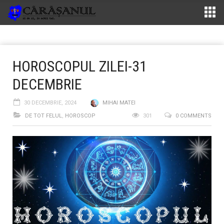
HOROSCOPUL ZILEI-31
DECEMBRIE
30 DECEMBRIE, 2024
MIHAI MATEI
DE TOT FELUL
,
HOROSCOP
301
0 COMMENTS