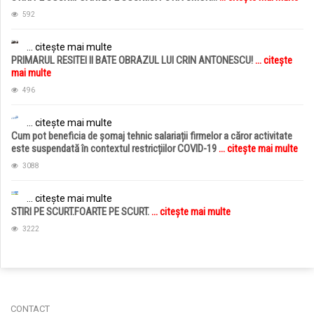
592
... citește mai multe
PRIMARUL RESITEI II BATE OBRAZUL LUI CRIN ANTONESCU!
... citește
mai multe
496
... citește mai multe
Cum pot beneficia de șomaj tehnic salariații firmelor a căror activitate
este suspendată în contextul restricțiilor COVID-19
... citește mai multe
3088
... citește mai multe
STIRI PE SCURT.FOARTE PE SCURT.
... citește mai multe
3222
jucarii copii
magazin copii
CONTACT