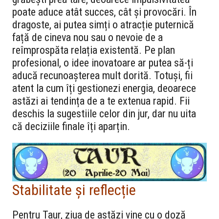
poate aduce atât succes, cât și provocări. În
dragoste, ai putea simți o atracție puternică
față de cineva nou sau o nevoie de a
reîmprospăta relația existentă. Pe plan
profesional, o idee inovatoare ar putea să-ți
aducă recunoașterea mult dorită. Totuși, fii
atent la cum îți gestionezi energia, deoarece
astăzi ai tendința de a te extenua rapid. Fii
deschis la sugestiile celor din jur, dar nu uita
că deciziile finale îți aparțin.
Stabilitate și reflecție
Pentru Taur, ziua de astăzi vine cu o doză