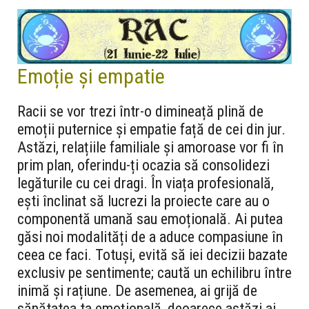
Emoție și empatie
Racii se vor trezi într-o dimineață plină de
emoții puternice și empatie față de cei din jur.
Astăzi, relațiile familiale și amoroase vor fi în
prim plan, oferindu-ți ocazia să consolidezi
legăturile cu cei dragi. În viața profesională,
ești înclinat să lucrezi la proiecte care au o
componentă umană sau emoțională. Ai putea
găsi noi modalități de a aduce compasiune în
ceea ce faci. Totuși, evită să iei decizii bazate
exclusiv pe sentimente; caută un echilibru între
inimă și rațiune. De asemenea, ai grijă de
sănătatea ta emoțională, deoarece astăzi ai