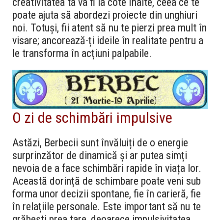
creativitatea ta va fi la cote înalte, ceea ce te
poate ajuta să abordezi proiecte din unghiuri
noi. Totuși, fii atent să nu te pierzi prea mult în
visare; ancorează-ți ideile în realitate pentru a
le transforma în acțiuni palpabile.
O zi de schimbări impulsive
Astăzi, Berbecii sunt învăluiți de o energie
surprinzător de dinamică și ar putea simți
nevoia de a face schimbări rapide în viața lor.
Această dorință de schimbare poate veni sub
forma unor decizii spontane, fie în carieră, fie
în relațiile personale. Este important să nu te
grăbești prea tare, deoarece impulsivitatea