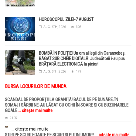
HOROSCOPUL ZILEI-7 AUGUST
AUG. 6TH, 2026
305
BOMBĂ ÎN POLIȚIE! Un om al legii din Caransebeș,
BĂGAT SUB CHEIE DIGITALĂ: Judecătorii i-au pus
BRĂȚARĂ ELECTRONICĂ la picior!
AUG. 6TH, 2026
179
BURSA LOCURILOR DE MUNCA
SCANDAL DE PROPORȚII LA GRANIȚĂ! BACUL DE PE DUNĂRE, ÎN
ȘOMAJ ! SÂRBII NE-AU LĂSAT CU OCHII ÎN SOARE ȘI CU BUZUNARELE
GOALE
... citește mai multe
2105
... citește mai multe
STIRI PE SCURT.FOARTE PE SCURT.SI PUTIN UMOR!!!
... citește mai multe