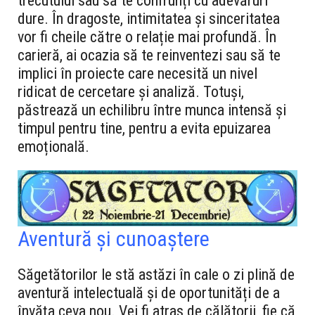
trecutului sau să te confrunți cu adevăruri
dure. În dragoste, intimitatea și sinceritatea
vor fi cheile către o relație mai profundă. În
carieră, ai ocazia să te reinventezi sau să te
implici în proiecte care necesită un nivel
ridicat de cercetare și analiză. Totuși,
păstrează un echilibru între munca intensă și
timpul pentru tine, pentru a evita epuizarea
emoțională.
Aventură și cunoaștere
Săgetătorilor le stă astăzi în cale o zi plină de
aventură intelectuală și de oportunități de a
învăța ceva nou. Vei fi atras de călătorii, fie că