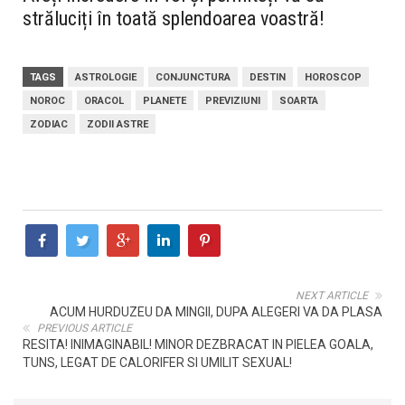
străluciți în toată splendoarea voastră!
TAGS
ASTROLOGIE
CONJUNCTURA
DESTIN
HOROSCOP
NOROC
ORACOL
PLANETE
PREVIZIUNI
SOARTA
ZODIAC
ZODII ASTRE
NEXT ARTICLE
ACUM HURDUZEU DA MINGII, DUPA ALEGERI VA DA PLASA
PREVIOUS ARTICLE
RESITA! INIMAGINABIL! MINOR DEZBRACAT IN PIELEA GOALA,
TUNS, LEGAT DE CALORIFER SI UMILIT SEXUAL!