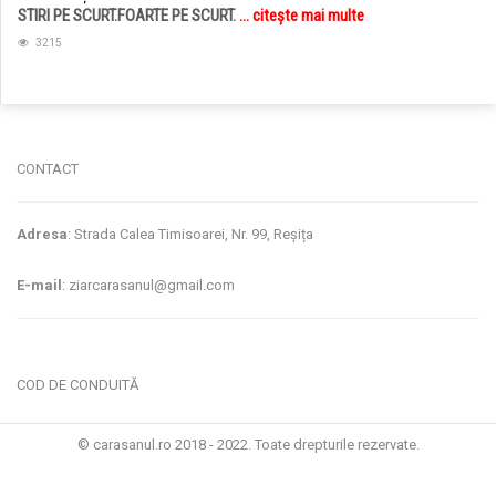
STIRI PE SCURT.FOARTE PE SCURT.
... citește mai multe
3215
jucarii copii
magazin copii
CONTACT
Adresa
: Strada Calea Timisoarei, Nr. 99, Reșița
E-mail
: ziarcarasanul@gmail.com
COD DE CONDUITĂ
© carasanul.ro 2018 - 2022. Toate drepturile rezervate.
Administrare WEB