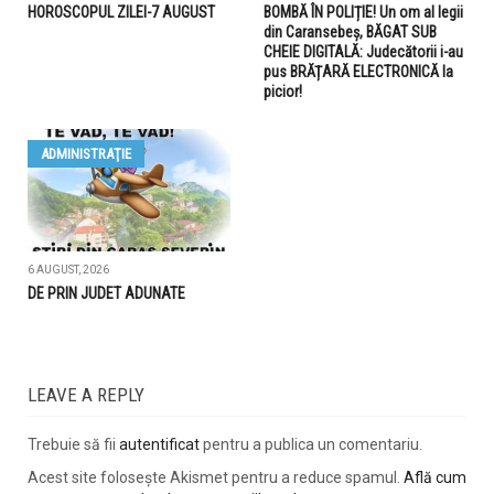
HOROSCOPUL ZILEI-7 AUGUST
BOMBĂ ÎN POLIȚIE! Un om al legii
din Caransebeș, BĂGAT SUB
CHEIE DIGITALĂ: Judecătorii i-au
pus BRĂȚARĂ ELECTRONICĂ la
picior!
ADMINISTRAŢIE
6 AUGUST, 2026
DE PRIN JUDET ADUNATE
LEAVE A REPLY
Trebuie să fii
autentificat
pentru a publica un comentariu.
Acest site folosește Akismet pentru a reduce spamul.
Află cum