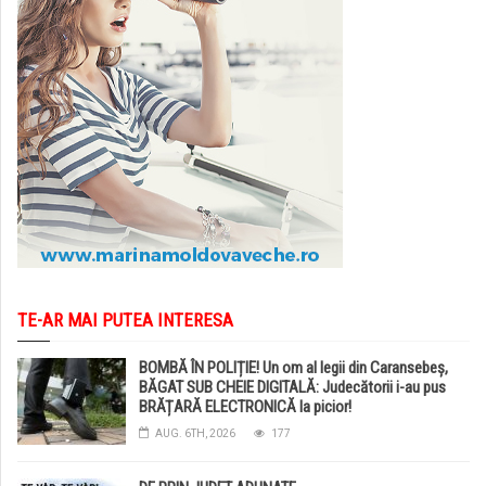
TE-AR MAI PUTEA INTERESA
BOMBĂ ÎN POLIȚIE! Un om al legii din Caransebeș,
BĂGAT SUB CHEIE DIGITALĂ: Judecătorii i-au pus
BRĂȚARĂ ELECTRONICĂ la picior!
AUG. 6TH, 2026
177