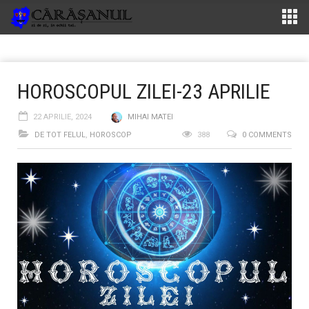
HOROSCOPUL ZILEI-23 APRILIE
22 APRILIE, 2024
MIHAI MATEI
DE TOT FELUL
,
HOROSCOP
388
0 COMMENTS