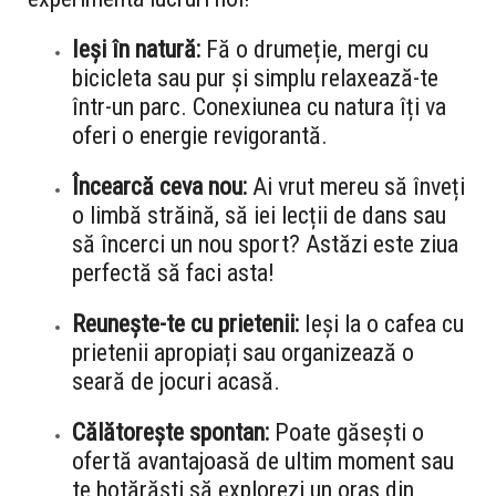
Ieși în natură:
Fă o drumeție, mergi cu
bicicleta sau pur și simplu relaxează-te
într-un parc. Conexiunea cu natura îți va
oferi o energie revigorantă.
Încearcă ceva nou:
Ai vrut mereu să înveți
o limbă străină, să iei lecții de dans sau
să încerci un nou sport? Astăzi este ziua
perfectă să faci asta!
Reunește-te cu prietenii:
Ieși la o cafea cu
prietenii apropiați sau organizează o
seară de jocuri acasă.
Călătorește spontan:
Poate găsești o
ofertă avantajoasă de ultim moment sau
te hotărăști să explorezi un oraș din