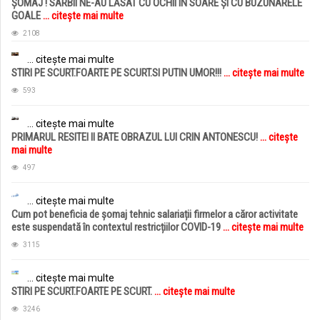
ȘOMAJ ! SÂRBII NE-AU LĂSAT CU OCHII ÎN SOARE ȘI CU BUZUNARELE
GOALE
... citește mai multe
2108
... citește mai multe
STIRI PE SCURT.FOARTE PE SCURT.SI PUTIN UMOR!!!
... citește mai multe
593
... citește mai multe
PRIMARUL RESITEI II BATE OBRAZUL LUI CRIN ANTONESCU!
... citește
mai multe
497
... citește mai multe
Cum pot beneficia de șomaj tehnic salariații firmelor a căror activitate
este suspendată în contextul restricțiilor COVID-19
... citește mai multe
3115
... citește mai multe
STIRI PE SCURT.FOARTE PE SCURT.
... citește mai multe
3246