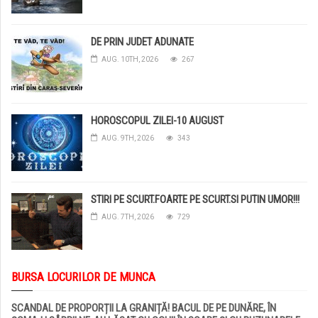
DE PRIN JUDET ADUNATE
AUG. 10TH, 2026
267
HOROSCOPUL ZILEI-10 AUGUST
AUG. 9TH, 2026
343
STIRI PE SCURT.FOARTE PE SCURT.SI PUTIN UMOR!!!
AUG. 7TH, 2026
729
BURSA LOCURILOR DE MUNCA
SCANDAL DE PROPORȚII LA GRANIȚĂ! BACUL DE PE DUNĂRE, ÎN