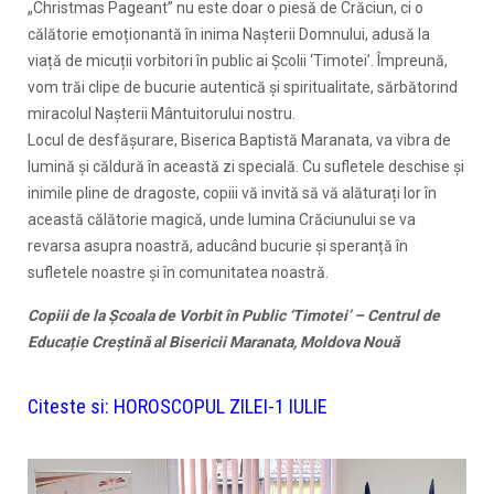
„Christmas Pageant” nu este doar o piesă de Crăciun, ci o
călătorie emoționantă în inima Nașterii Domnului, adusă la
viață de micuții vorbitori în public ai Școlii ‘Timotei’. Împreună,
vom trăi clipe de bucurie autentică și spiritualitate, sărbătorind
miracolul Nașterii Mântuitorului nostru.
Locul de desfășurare, Biserica Baptistă Maranata, va vibra de
lumină și căldură în această zi specială. Cu sufletele deschise și
inimile pline de dragoste, copiii vă invită să vă alăturați lor în
această călătorie magică, unde lumina Crăciunului se va
revarsa asupra noastră, aducând bucurie și speranță în
sufletele noastre și în comunitatea noastră.
Copiii de la Școala de Vorbit în Public ‘Timotei’ – Centrul de
Educație Creștină al Bisericii Maranata, Moldova Nouă
Citeste si:
HOROSCOPUL ZILEI-1 IULIE