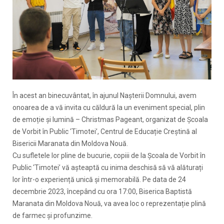
În acest an binecuvântat, în ajunul Nașterii Domnului, avem
onoarea de a vă invita cu căldură la un eveniment special, plin
de emoție și lumină – Christmas Pageant, organizat de Școala
de Vorbit în Public ‘Timotei’, Centrul de Educație Creștină al
Bisericii Maranata din Moldova Nouă.
Cu sufletele lor pline de bucurie, copiii de la Școala de Vorbit în
Public ‘Timotei’ vă așteaptă cu inima deschisă să vă alăturați
lor într-o experiență unică și memorabilă. Pe data de 24
decembrie 2023, începând cu ora 17:00, Biserica Baptistă
Maranata din Moldova Nouă, va avea loc o reprezentație plină
de farmec și profunzime.