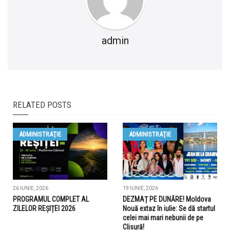
admin
RELATED POSTS
ADMINISTRAŢIE
ADMINISTRAŢIE
26 IUNIE, 2026
19 IUNIE, 2026
PROGRAMUL COMPLET AL
DEZMAȚ PE DUNĂRE! Moldova
ZILELOR REȘIȚEI 2026
Nouă extaz în iulie: Se dă startul
celei mai mari nebunii de pe
Clisură!