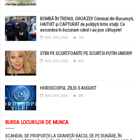
BOMBĂ ÎN TRENUL GROAZEI! Criminal din București,
HAITUIT și CAPTURAT de polițiști între stații: Ce
ascundea în buzunare când i-au pus cătușele!
AUG. 5TH, 2026
159
STIRI PE SCURT.FOARTE PE SCURT.SI PUTIN UMOR!!!
AUG. 5TH, 2026
454
HOROSCOPUL ZILEI-5 AUGUST
AUG. 4TH, 2026
395
BURSA LOCURILOR DE MUNCA
SCANDAL DE PROPORȚII LA GRANIȚĂ! BACUL DE PE DUNĂRE, ÎN