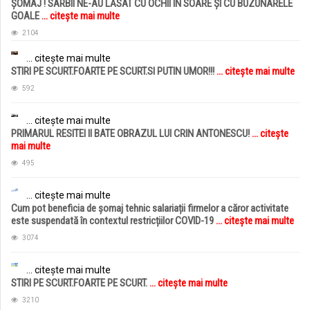
ȘOMAJ ! SÂRBII NE-AU LĂSAT CU OCHII ÎN SOARE ȘI CU BUZUNARELE
GOALE
... citește mai multe
2104
... citește mai multe
STIRI PE SCURT.FOARTE PE SCURT.SI PUTIN UMOR!!!
... citește mai multe
592
... citește mai multe
PRIMARUL RESITEI II BATE OBRAZUL LUI CRIN ANTONESCU!
... citește
mai multe
495
... citește mai multe
Cum pot beneficia de șomaj tehnic salariații firmelor a căror activitate
este suspendată în contextul restricțiilor COVID-19
... citește mai multe
3074
... citește mai multe
STIRI PE SCURT.FOARTE PE SCURT.
... citește mai multe
3210