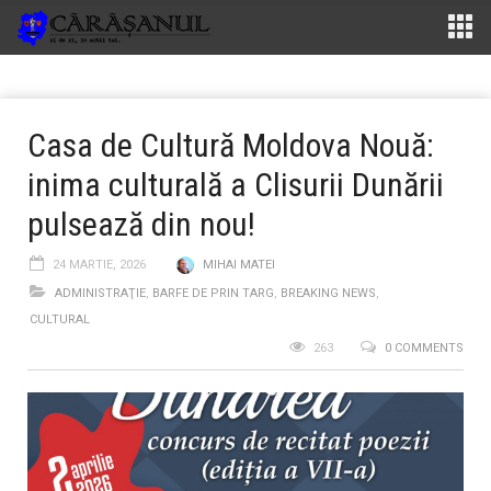
Casa de Cultură Moldova Nouă:
inima culturală a Clisurii Dunării
pulsează din nou!
24 MARTIE, 2026
MIHAI MATEI
ADMINISTRAŢIE
,
BARFE DE PRIN TARG
,
BREAKING NEWS
,
CULTURAL
263
0 COMMENTS