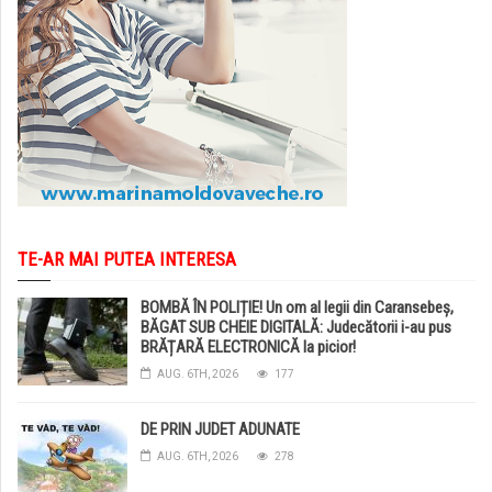
TE-AR MAI PUTEA INTERESA
BOMBĂ ÎN POLIȚIE! Un om al legii din Caransebeș,
BĂGAT SUB CHEIE DIGITALĂ: Judecătorii i-au pus
BRĂȚARĂ ELECTRONICĂ la picior!
AUG. 6TH, 2026
177
DE PRIN JUDET ADUNATE
AUG. 6TH, 2026
278