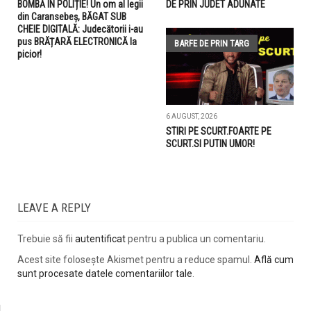
BOMBĂ ÎN POLIȚIE! Un om al legii
DE PRIN JUDET ADUNATE
din Caransebeș, BĂGAT SUB
CHEIE DIGITALĂ: Judecătorii i-au
pus BRĂȚARĂ ELECTRONICĂ la
BARFE DE PRIN TARG
picior!
6 AUGUST, 2026
STIRI PE SCURT.FOARTE PE
SCURT.SI PUTIN UMOR!
LEAVE A REPLY
Trebuie să fii
autentificat
pentru a publica un comentariu.
Acest site folosește Akismet pentru a reduce spamul.
Află cum
sunt procesate datele comentariilor tale
.