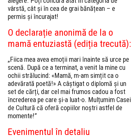
alegere. Poți concura atât în categoria de
vârstă, cât și în cea de grai bănățean – e
permis și încurajat!
O declarație anonimă de la o
mamă entuziastă (ediția trecută):
„Fiica mea avea emoții mari înainte să urce pe
scenă. După ce a terminat, a venit la mine cu
ochii strălucind: «Mamă, m-am simțit ca o
adevărată poetă!» A câștigat o diplomă și un
set de cărți, dar cel mai frumos cadou a fost
încrederea pe care și-a luat-o. Mulțumim Casei
de Cultură că oferă copiilor noștri astfel de
momente!”
Evenimentul în detaliu