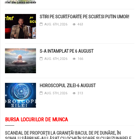
STIRI PE SCURT.FOARTE PE SCURT.SI PUTIN UMOR!
AUG. 6TH, 2026
463
S-A INTAMPLAT PE 6 AUGUST
AUG. 6TH, 2026
166
HOROSCOPUL ZILEI-6 AUGUST
AUG. 5TH, 2026
313
BURSA LOCURILOR DE MUNCA
SCANDAL DE PROPORȚII LA GRANIȚĂ! BACUL DE PE DUNĂRE, ÎN
ȘOMAJ ! SÂRBII NE-AU LĂSAT CU OCHII ÎN SOARE ȘI CU BUZUNARELE