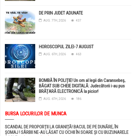
DE PRIN JUDET ADUNATE
AUG. 7TH, 2026
437
HOROSCOPUL ZILEI-7 AUGUST
AUG. 6TH, 2026
463
BOMBĂ ÎN POLIȚIE! Un om al legii din Caransebeș,
BĂGAT SUB CHEIE DIGITALĂ: Judecătorii i-au pus
BRĂȚARĂ ELECTRONICĂ la picior!
AUG. 6TH, 2026
186
BURSA LOCURILOR DE MUNCA
SCANDAL DE PROPORȚII LA GRANIȚĂ! BACUL DE PE DUNĂRE, ÎN
ȘOMAJ ! SÂRBII NE-AU LĂSAT CU OCHII ÎN SOARE ȘI CU BUZUNARELE