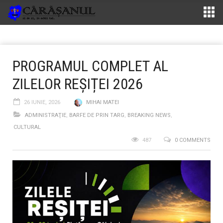
PROGRAMUL COMPLET AL
ZILELOR REȘIȚEI 2026
26 IUNIE, 2026
MIHAI MATEI
ADMINISTRAŢIE
,
BARFE DE PRIN TARG
,
BREAKING NEWS
,
CULTURAL
487
0 COMMENTS