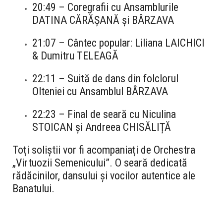
20:49
– Coregrafii cu Ansamblurile
DATINA CĂRĂȘANĂ
și
BÂRZAVA
21:07
– Cântec popular:
Liliana LAICHICI
&
Dumitru TELEAGĂ
22:11
– Suită de dans din folclorul
Olteniei cu Ansamblul
BÂRZAVA
22:23
– Final de seară cu
Niculina
STOICAN
și
Andreea CHISĂLIȚĂ
Toți soliștii vor fi acompaniați de Orchestra
„Virtuozii Semenicului”. O seară dedicată
rădăcinilor, dansului și vocilor autentice ale
Banatului.