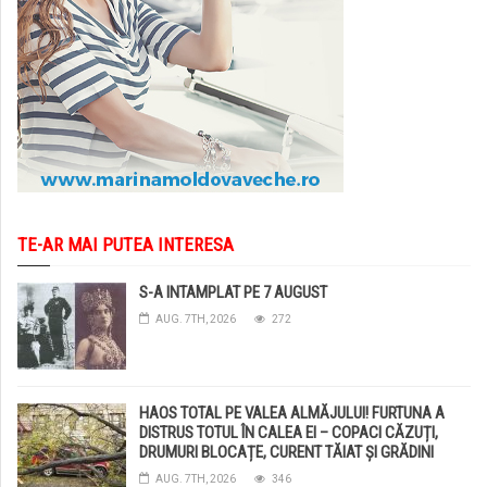
TE-AR MAI PUTEA INTERESA
S-A INTAMPLAT PE 7 AUGUST
AUG. 7TH, 2026
272
HAOS TOTAL PE VALEA ALMĂJULUI! FURTUNA A
DISTRUS TOTUL ÎN CALEA EI – COPACI CĂZUȚI,
DRUMURI BLOCAȚE, CURENT TĂIAT ȘI GRĂDINI
DISTRUSE DE GRINDINĂ!
AUG. 7TH, 2026
346