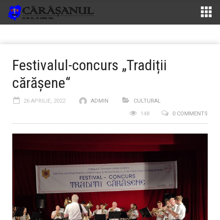
Festivalul-concurs „Tradiții
cărășene“
26 APRILIE, 2022
ADMIN
CULTURAL
148
0 COMMENTS