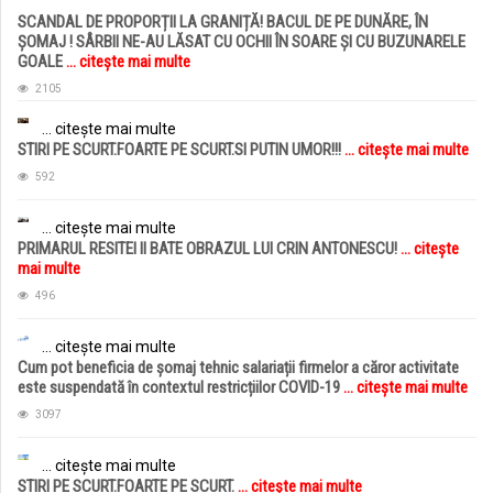
SCANDAL DE PROPORȚII LA GRANIȚĂ! BACUL DE PE DUNĂRE, ÎN
ȘOMAJ ! SÂRBII NE-AU LĂSAT CU OCHII ÎN SOARE ȘI CU BUZUNARELE
GOALE
... citește mai multe
2105
... citește mai multe
STIRI PE SCURT.FOARTE PE SCURT.SI PUTIN UMOR!!!
... citește mai multe
592
... citește mai multe
PRIMARUL RESITEI II BATE OBRAZUL LUI CRIN ANTONESCU!
... citește
mai multe
496
... citește mai multe
Cum pot beneficia de șomaj tehnic salariații firmelor a căror activitate
este suspendată în contextul restricțiilor COVID-19
... citește mai multe
3097
... citește mai multe
STIRI PE SCURT.FOARTE PE SCURT.
... citește mai multe