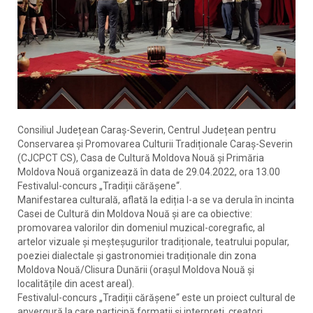
Consiliul Județean Caraș-Severin, Centrul Județean pentru
Conservarea și Promovarea Culturii Tradiționale Caraș-Severin
(CJCPCT CS), Casa de Cultură Moldova Nouă și Primăria
Moldova Nouă organizează în data de 29.04.2022, ora 13.00
Festivalul-concurs „Tradiții cărășene“.
Manifestarea culturală, aflată la ediția I-a se va derula în incinta
Casei de Cultură din Moldova Nouă și are ca obiective:
promovarea valorilor din domeniul muzical-coregrafic, al
artelor vizuale și meșteșugurilor tradiționale, teatrului popular,
poeziei dialectale și gastronomiei tradiționale din zona
Moldova Nouă/Clisura Dunării (orașul Moldova Nouă și
localitățile din acest areal).
Festivalul-concurs „Tradiții cărășene“ este un proiect cultural de
anvergură la care participă formații și interpreți, creatori