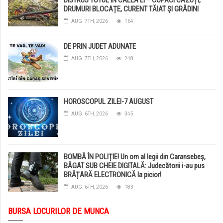
DRUMURI BLOCAȚE, CURENT TĂIAT ȘI GRĂDINI
DISTRUSE DE GRINDINĂ!
AUG. 7TH, 2026
164
DE PRIN JUDET ADUNATE
AUG. 7TH, 2026
248
HOROSCOPUL ZILEI-7 AUGUST
AUG. 6TH, 2026
345
BOMBĂ ÎN POLIȚIE! Un om al legii din Caransebeș,
BĂGAT SUB CHEIE DIGITALĂ: Judecătorii i-au pus
BRĂȚARĂ ELECTRONICĂ la picior!
AUG. 6TH, 2026
183
BURSA LOCURILOR DE MUNCA