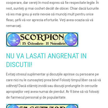
cooperare, dar cereţi în mod expres să fie respectate legile. În
rest, sunteţi şi mai cochet decât de obicei. Chiar dacă lucrurile
vă ies mai greu şi este nevoie să munciţi mult pentru orice
fleac, şefii vă vor aprecia eforturile. Veţi avea ocazia să vă
remarcaţi.
NU VA LASATI ANGRENAT IN
DISCUTII!
Evitaţi stresul suplimentar şi discuţiile aprinse cu persoane pe
care nici nu le cunoaşteţi prea bine! Folosiţi timpul liber ca să vă
odihniţi! Dacă stârniţi invidii sau discuţii prelungite în cercurile
apropiaţilor veţi avea numai de pierdut. Ar fi bine să vă folosiţi
de farmecul personal şi de popularitate.