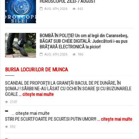
HOROSCOPUL ZILEI-7 AUGUST
AUG. 6TH, 2026
462
BOMBĂ ÎN POLIȚIE! Un om al legii din Caransebeș,
BĂGAT SUB CHEIE DIGITALĂ: Judecătorii i-au pus
BRĂȚARĂ ELECTRONICĂ la picior!
AUG. 6TH, 2026
186
BURSA LOCURILOR DE MUNCA
SCANDAL DE PROPORȚII LA GRANIȚĂ! BACUL DE PE DUNĂRE, ÎN
ȘOMAJ ! SÂRBII NE-AU LĂSAT CU OCHII ÎN SOARE ȘI CU BUZUNARELE
GOALE
... citește mai multe
2107
... citește mai multe
STIRI PE SCURT.FOARTE PE SCURT.SI PUTIN UMOR!!!
... citește mai multe
592