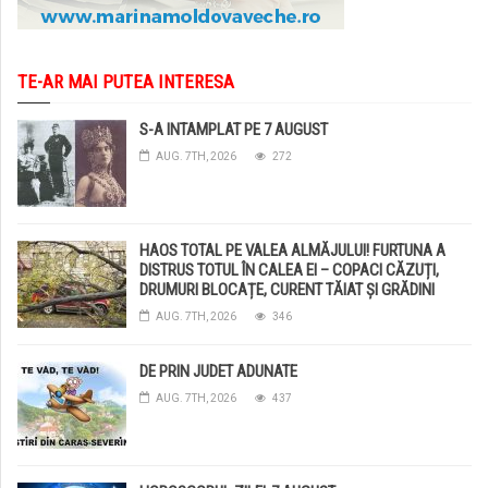
TE-AR MAI PUTEA INTERESA
S-A INTAMPLAT PE 7 AUGUST
AUG. 7TH, 2026
272
HAOS TOTAL PE VALEA ALMĂJULUI! FURTUNA A
DISTRUS TOTUL ÎN CALEA EI – COPACI CĂZUȚI,
DRUMURI BLOCAȚE, CURENT TĂIAT ȘI GRĂDINI
DISTRUSE DE GRINDINĂ!
AUG. 7TH, 2026
346
DE PRIN JUDET ADUNATE
AUG. 7TH, 2026
437