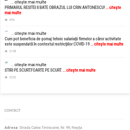
... citește mai multe
PRIMARUL RESITEI II BATE OBRAZUL LUI CRIN ANTONESCU!
... citește
mai multe
496
... citește mai multe
Cum pot beneficia de șomaj tehnic salariații firmelor a căror activitate
este suspendată în contextul restricțiilor COVID-19
... citește mai multe
3104
... citește mai multe
STIRI PE SCURT.FOARTE PE SCURT.
... citește mai multe
3232
jucarii copii
magazin copii
CONTACT
Adresa
: Strada Calea Timisoarei, Nr. 99, Reșița