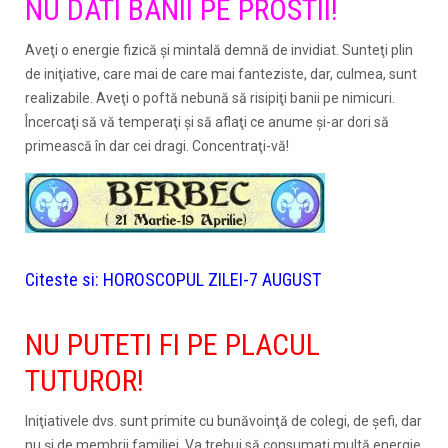
NU DATI BANII PE PROSTII!
Aveţi o energie fizică şi mintală demnă de invidiat. Sunteţi plin
de iniţiative, care mai de care mai fanteziste, dar, culmea, sunt
realizabile. Aveţi o poftă nebună să risipiţi banii pe nimicuri.
Încercaţi să vă temperaţi şi să aflaţi ce anume şi-ar dori să
primească în dar cei dragi. Concentraţi-vă!
Citeste si:
HOROSCOPUL ZILEI-7 AUGUST
NU PUTETI FI PE PLACUL
TUTUROR!
Iniţiativele dvs. sunt primite cu bunăvoinţă de colegi, de şefi, dar
nu şi de membrii familiei. Va trebui să consumaţi multă energie