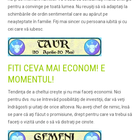
pentru a convinge pe toată lumea. Nu reuşiţi să vă adaptaţi la
schimbările de ordin sentimental care au apărut pe
neaşteptate în familie. Fiţi mai sincer cu persoana iubită şi cu
cei care vă iubesc.
FITI CEVA MAI ECONOM! E
MOMENTUL!
Tendinţa de a cheltui creşte şi nu mai faceţi economii. Nici
pentru dvs. nu se întrevăd posibilităţi de investiţii, dar vă veţi
îndrăgosti şi uitaţi de orice altceva. Nu aveţi chef de nimic, însă
se pare că aţi făcut o promisiune, drept pentru care va trebui să
faceţi o vizită unde o să vă distraţi pe cinste.