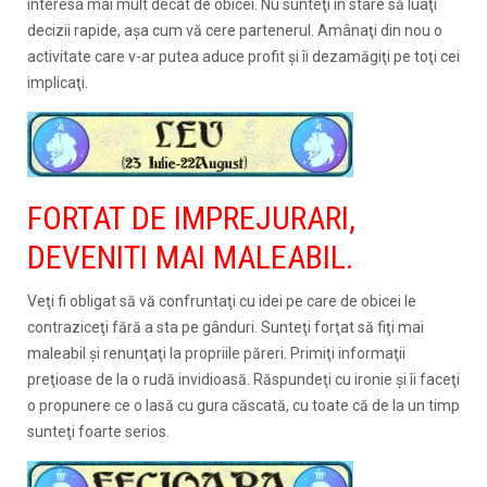
interesa mai mult decât de obicei. Nu sunteţi în stare să luaţi
decizii rapide, aşa cum vă cere partenerul. Amânaţi din nou o
activitate care v-ar putea aduce profit şi îi dezamăgiţi pe toţi cei
implicaţi.
FORTAT DE IMPREJURARI,
DEVENITI MAI MALEABIL.
Veţi fi obligat să vă confruntaţi cu idei pe care de obicei le
contraziceţi fără a sta pe gânduri. Sunteţi forţat să fiţi mai
maleabil şi renunţaţi la propriile păreri. Primiţi informaţii
preţioase de la o rudă invidioasă. Răspundeţi cu ironie şi îi faceţi
o propunere ce o lasă cu gura căscată, cu toate că de la un timp
sunteţi foarte serios.