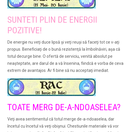
SUNTETI PLIN DE ENERGII
POZITIVE!
De energie nu veţi duce lipsă şi veţi reuşi să faceţi tot ce v-aţi
propus. Beneficiaţi de o bună rezistenţă la îmbolnăviri, aşa că
totul decurge bine. O ofertă de serviciu, venită absolut pe
neaşteptate, are darul de a vă însenina, fiindcă e vorba de ceva
extrem de avantajos. Ar fi bine să nu acceptaţi imediat.
TOATE MERG DE-A-NDOASELEA?
Veţi avea sentimentul că totul merge de-a-ndoaselea, dar
încetul cu încetul vă veţi obişnui. Chestiunile materiale vă vor