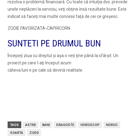
rezolva o problemă financiară. Cu toate că intuiţia dvs. prevede
unele neplăceri la serviciu, veţi obţine însă rezultate bune. Este
indicat să faceţi mai multe concesii faţă de cei ce greşesc.
ZODIE FAVORIZATA-CAPRICORN
SUNTETI PE DRUMUL BUN
Începeţi ziua cu dreptul şi aşa o veţi ţine până la sfârşit. Un
proiect pe care l-aţi început acum
câteva luni e pe cale să devină realitate.
TAGS
ASTRE
BANI
DRAGOSTE
HOROSCOP
NOROC
SOARTA
ZODII