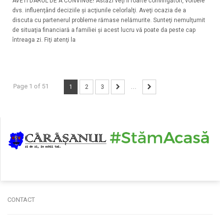
AVETI DARUL DE A CONVINGE! Astăzi veţi fi foarte convingători, vorbele
dvs. influenţând deciziile şi acţiunile celorlalţi. Aveţi ocazia de a
discuta cu partenerul probleme rămase nelămurite. Sunteţi nemulţumit
de situaţia financiară a familiei şi acest lucru vă poate da peste cap
întreaga zi. Fiţi atenţi la
Page 1 of 51
1
2
3
...
CONTACT