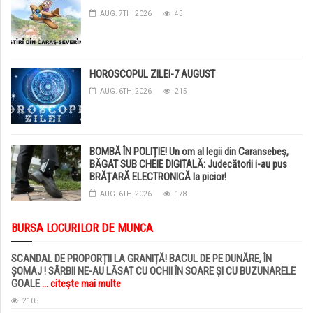
AUG. 7TH, 2026
45
HOROSCOPUL ZILEI-7 AUGUST
AUG. 6TH, 2026
215
BOMBĂ ÎN POLIȚIE! Un om al legii din Caransebeș,
BĂGAT SUB CHEIE DIGITALĂ: Judecătorii i-au pus
BRĂȚARĂ ELECTRONICĂ la picior!
AUG. 6TH, 2026
178
BURSA LOCURILOR DE MUNCA
SCANDAL DE PROPORȚII LA GRANIȚĂ! BACUL DE PE DUNĂRE, ÎN
ȘOMAJ ! SÂRBII NE-AU LĂSAT CU OCHII ÎN SOARE ȘI CU BUZUNARELE
GOALE
... citește mai multe
2105