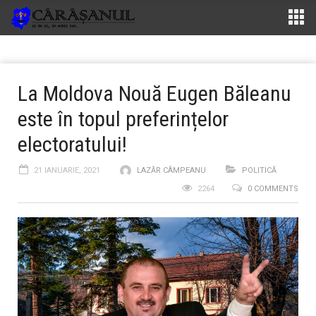
La Moldova Nouă Eugen Băleanu
este în topul preferințelor
electoratului!
21 IANUARIE, 2021
LAZĂR CÂMPEANU
POLITICĂ
2264
0 COMMENTS