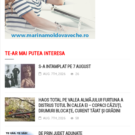
TE-AR MAI PUTEA INTERESA
S-A INTAMPLAT PE 7 AUGUST
AUG. 7TH, 2026
26
HAOS TOTAL PE VALEA ALMĂJULUI! FURTUNA A
DISTRUS TOTUL ÎN CALEA EI – COPACI CĂZUȚI,
DRUMURI BLOCAȚE, CURENT TĂIAT ȘI GRĂDINI
DISTRUSE DE GRINDINĂ!
AUG. 7TH, 2026
58
DE PRIN JUDET ADUNATE