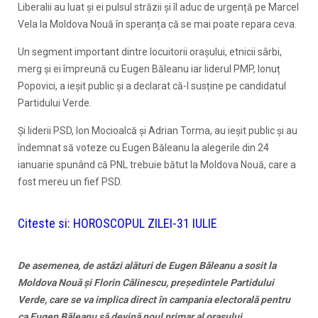
Liberalii au luat și ei pulsul străzii și îl aduc de urgență pe Marcel
Vela la Moldova Nouă în speranța că se mai poate repara ceva.
Un segment important dintre locuitorii orașului, etnicii sârbi,
merg și ei împreună cu Eugen Băleanu iar liderul PMP, Ionuț
Popovici, a ieșit public și a declarat că-l susține pe candidatul
Partidului Verde.
Și liderii PSD, Ion Mocioalcă și Adrian Torma, au ieșit public și au
îndemnat să voteze cu Eugen Băleanu la alegerile din 24
ianuarie spunând că PNL trebuie bătut la Moldova Nouă, care a
fost mereu un fief PSD.
Citeste si:
HOROSCOPUL ZILEI-31 IULIE
De asemenea, de astăzi alături de Eugen Băleanu a sosit la
Moldova Nouă și Florin Călinescu, președintele Partidului
Verde, care se va implica direct în campania electorală pentru
ca Eugen Băleanu să devină noul primar al orașului.