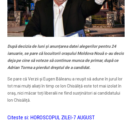
După decizia de luni și anunțarea datei alegerilor pentru 24
ianuarie, se pare că locuitorii orașului Moldova Nouă s-au decis
deja pe cine să voteze să continue munca de primar, după ce
Adrian Torma a pierdut dreptul de a candidat.
Se pare că Verzii și Eugen Băleanu a reușit să adune în jurul lor
tot mai mulți aliați în timp ce Ion Chisăliță este tot mai izolat în
oraș, nici măcar toți liberalii ne fiind susținători ai candidatului
Ion Chisăliță.
Citeste si:
HOROSCOPUL ZILEI-7 AUGUST