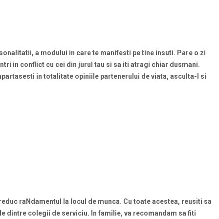
onalitatii, a modului in care te manifesti pe tine insuti. Pare o zi
tri in conflict cu cei din jurul tau si sa iti atragi chiar dusmani.
mpartasesti in totalitate opiniile partenerului de viata, asculta-l si
a reduc raNdamentul la locul de munca. Cu toate acestea, reusiti sa
le dintre colegii de serviciu. In familie, va recomandam sa fiti