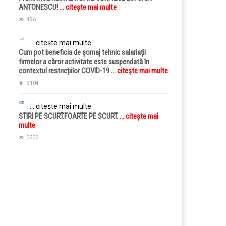
ANTONESCU!
... citește mai multe
496
... citește mai multe
Cum pot beneficia de șomaj tehnic salariații
firmelor a căror activitate este suspendată în
contextul restricțiilor COVID-19
... citește mai multe
3104
... citește mai multe
STIRI PE SCURT.FOARTE PE SCURT.
... citește mai
multe
3232