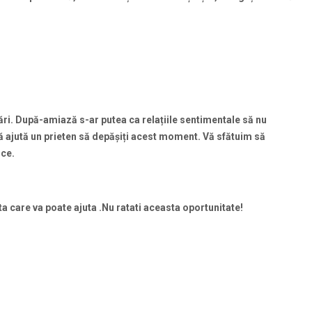
ări. După-amiază s-ar putea ca rela
țiile sentimentale să nu
vă ajută un prieten să depă
și
ți acest moment. Vă sfătuim să
ice.
ta care va poate ajuta .Nu ratati aceasta oportunitate!