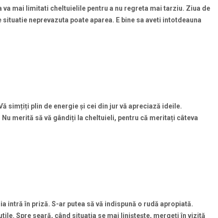
sa va mai limitati cheltuielile pentru a nu regreta mai tarziu. Ziua de
ce situatie neprevazuta poate aparea. E bine sa aveti intotdeauna
 Vă sim
ți
ți plin de energie
și cei din jur vă apreciază ideile.
! Nu merită să vă gândi
ți la cheltuieli, pentru că merita
ți câteva
lia intră în priză. S-ar putea să vă indispună o rudă apropiată.
 utile. Spre seară, când situa
ția se mai lini
ște
ște, merge
ți în vizită