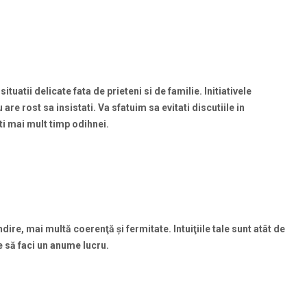
ituatii delicate fata de prieteni si de familie. Initiativele
re rost sa insistati. Va sfatuim sa evitati discutiile in
ti mai mult timp odihnei.
ire, mai multă coerenţă şi fermitate. Intuiţiile tale sunt atât de
e să faci un anume lucru.