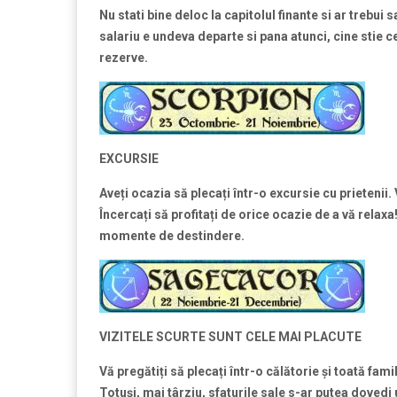
Nu stati bine deloc la capitolul finante si ar trebui 
salariu e undeva departe si pana atunci, cine stie 
rezerve.
EXCURSIE
Ave
ți ocazia să pleca
ți într-o excursie cu prietenii.
Încerca
ți să profita
ți de orice ocazie de a vă relaxa
momente de destindere.
VIZITELE SCURTE SUNT CELE MAI PLACUTE
Vă pregăti
ți să pleca
ți într-o călătorie
și toată fami
Totu
și, mai târziu, sfaturile sale s-ar putea dovedi