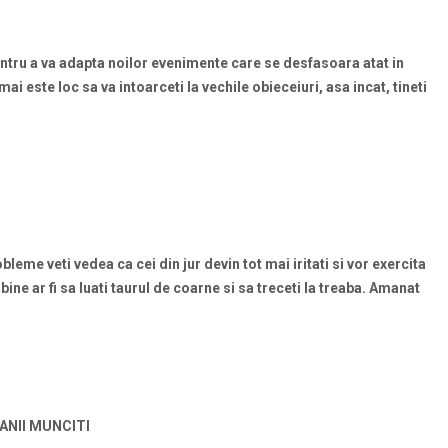
entru a va adapta noilor evenimente care se desfasoara atat in
i este loc sa va intoarceti la vechile obieceiuri, asa incat, tineti
leme veti vedea ca cei din jur devin tot mai iritati si vor exercita
ne ar fi sa luati taurul de coarne si sa treceti la treaba. Amanat
ANII MUNCITI