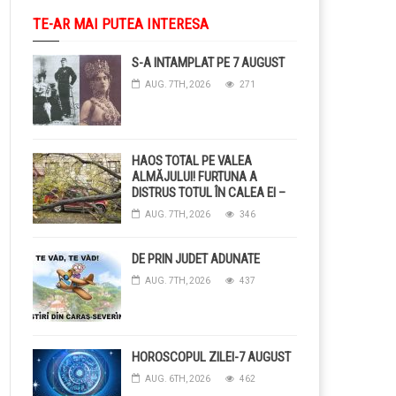
TE-AR MAI PUTEA INTERESA
S-A INTAMPLAT PE 7 AUGUST
AUG. 7TH, 2026
271
HAOS TOTAL PE VALEA
ALMĂJULUI! FURTUNA A
DISTRUS TOTUL ÎN CALEA EI –
COPACI CĂZUȚI, DRUMURI
AUG. 7TH, 2026
346
BLOCAȚE, CURENT TĂIAT ȘI
GRĂDINI DISTRUSE DE
GRINDINĂ!
DE PRIN JUDET ADUNATE
AUG. 7TH, 2026
437
HOROSCOPUL ZILEI-7 AUGUST
AUG. 6TH, 2026
462