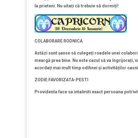
la prieteni. Nu uita
ți că trebuie să dormi
ți!
COLABORARE RODNICA
Astăzi sunt
șanse să culege
ți roadele unei colabor
meargă prea bine. Nu este cazul să va îngrijora
ți, 
acorda
ți mai mult timp odihnei
și activită
ților casn
ZODIE FAVORIZATA-PESTI
Providenta face sa intalmiti exact persoana potrivi