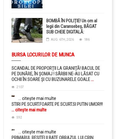
BOMBĂ ÎN POLIȚIE! Un om al
legii din Caransebeș, BĂGAT
SUB CHEIE DIGITALĂ:
Judecătorii i-au pus BRĂȚARĂ
AUG. 6TH, 2026
186
ELECTRONICĂ la picior!
BURSA LOCURILOR DE MUNCA
SCANDAL DE PROPORȚII LA GRANIȚĂ! BACUL DE
PE DUNĂRE, ÎN ȘOMAJ ! SÂRBII NE-AU LĂSAT CU
OCHII ÎN SOARE ȘI CU BUZUNARELE GOALE
...
citește mai multe
2107
... citește mai multe
STIRI PE SCURT.FOARTE PE SCURT.SI PUTIN UMOR!!!
... citește mai multe
592
... citește mai multe
PRIMARUL RESITEI II BATE OBRAZUL LUI CRIN