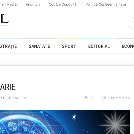
neri Media
Anunțuri
Cod De Conduită
Politică Confidențialitate
STRAȚIE
SANATATE
SPORT
EDITORIAL
ECON
ARIE
ELUL
,
HOROSCOP
76
0 COMMENTS