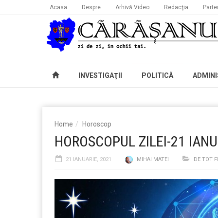
Acasa
Despre
Arhivă Video
Redacţia
Parte
INVESTIGAŢII
POLITICĂ
ADMINI
Home
Horoscop
HOROSCOPUL ZILEI-21 IANU
21 IANUARIE, 2021
MIHAI MATEI
DE TOT F