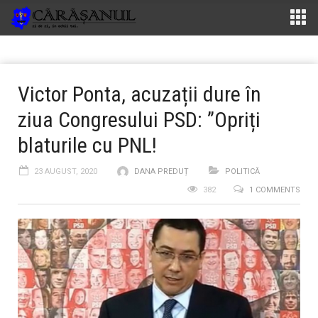
Victor Ponta, acuzații dure în
ziua Congresului PSD: ”Opriți
blaturile cu PNL!
23 AUGUST, 2020
DANA PREDUȚ
POLITICĂ
382
1 COMMENTS