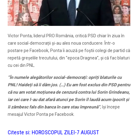
Victor Ponta, liderul PRO România, critică PSD chiar în ziua în
care social-democrații și-au ales noua conducere. Într-o
postare pe Facebook, Ponta îi acuză pe foștii colegi de partid că
repetă greșelile trecutului, din ”epoca Dragnea”, și că fac blaturi
cu cei din PNL.
”În numele alegătorilor social-democrați: opriți blaturile cu
PNL! Haideți să îi dăm jos. (…) Eu am fost exclus din PSD pentru
că nu am votat moțiunea de cenzură contra lui Sorin Grindeanu,
iar cei care l-au dat afară atunci pe Sorin îl laudă acum ipocrit și
îi zâmbesc fals din banca în care stau împreună”
, își începe
mesajul Victor Ponta pe Facebook.
Citeste si:
HOROSCOPUL ZILEI-7 AUGUST