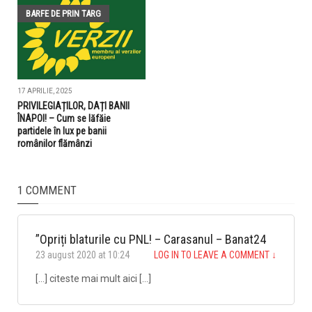
BARFE DE PRIN TARG
17 APRILIE, 2025
PRIVILEGIAȚILOR, DAȚI BANII
ÎNAPOI! – Cum se lăfăie
partidele în lux pe banii
românilor flămânzi
1 COMMENT
”Opriți blaturile cu PNL! – Carasanul – Banat24
23 august 2020 at 10:24
LOG IN TO LEAVE A COMMENT
↓
[…] citeste mai mult aici […]