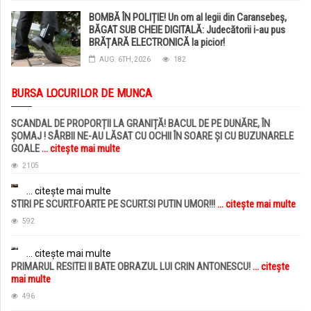
BOMBĂ ÎN POLIȚIE! Un om al legii din Caransebeș,
BĂGAT SUB CHEIE DIGITALĂ: Judecătorii i-au pus
BRĂȚARĂ ELECTRONICĂ la picior!
AUG. 6TH, 2026
182
BURSA LOCURILOR DE MUNCA
SCANDAL DE PROPORȚII LA GRANIȚĂ! BACUL DE PE DUNĂRE, ÎN
ȘOMAJ ! SÂRBII NE-AU LĂSAT CU OCHII ÎN SOARE ȘI CU BUZUNARELE
GOALE
... citește mai multe
2105
... citește mai multe
STIRI PE SCURT.FOARTE PE SCURT.SI PUTIN UMOR!!!
... citește mai multe
592
... citește mai multe
PRIMARUL RESITEI II BATE OBRAZUL LUI CRIN ANTONESCU!
... citește
mai multe
496