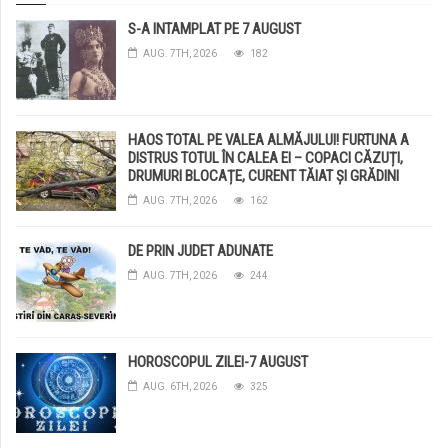
S-A INTAMPLAT PE 7 AUGUST
AUG. 7TH, 2026
182
HAOS TOTAL PE VALEA ALMĂJULUI! FURTUNA A
DISTRUS TOTUL ÎN CALEA EI – COPACI CĂZUȚI,
DRUMURI BLOCAȚE, CURENT TĂIAT ȘI GRĂDINI
DISTRUSE DE GRINDINĂ!
AUG. 7TH, 2026
162
DE PRIN JUDET ADUNATE
AUG. 7TH, 2026
244
HOROSCOPUL ZILEI-7 AUGUST
AUG. 6TH, 2026
325