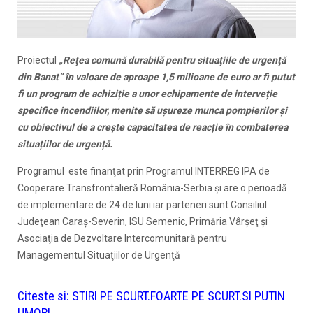
Proiectul
„Reţea comună durabilă pentru situaţiile de urgenţă
din Banat” în valoare de aproape 1,5 milioane de euro ar fi putut
fi un program de achiziție a unor echipamente de interveție
specifice incendiilor, menite să ușureze munca pompierilor și
cu obiectivul de a crește capacitatea de reacție în combaterea
situațiilor de urgență.
Programul este finanţat prin Programul INTERREG IPA de
Cooperare Transfrontalieră România-Serbia şi are o perioadă
de implementare de 24 de luni iar parteneri sunt Consiliul
Judeţean Caraş-Severin, ISU Semenic, Primăria Vârşeţ şi
Asociaţia de Dezvoltare Intercomunitară pentru
Managementul Situaţiilor de Urgenţă
Citeste si:
STIRI PE SCURT.FOARTE PE SCURT.SI PUTIN
UMOR!