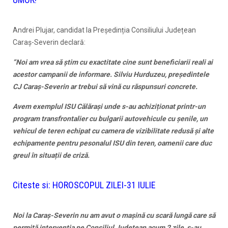
Andrei Plujar, candidat la Președinția Consiliului Județean
Caraș-Severin declară:
“Noi am vrea să știm cu exactitate cine sunt beneficiarii reali ai
acestor campanii de informare. Silviu Hurduzeu, președintele
CJ Caraș-Severin ar trebui să vină cu răspunsuri concrete.
Avem exemplul ISU Călărași unde s-au achiziționat printr-un
program transfrontalier cu bulgarii autovehicule cu șenile, un
vehicul de teren echipat cu camera de vizibilitate redusă și alte
echipamente pentru pesonalul ISU din teren, oamenii care duc
greul în situații de criză.
Citeste si:
HOROSCOPUL ZILEI-31 IULIE
Noi la Caraș-Severin nu am avut o mașină cu scară lungă care să
permită intervenția pe Consiliul Județean acum 2 zile, s-au