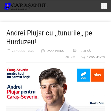
Andrei Plujar cu ,,tunurile,, pe
Hurduzeu!
22 AUGUST, 2020
DANA PREDUȚ
POLITICĂ
431
1 COMMENTS