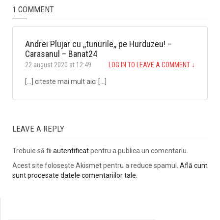
1 COMMENT
Andrei Plujar cu ,,tunurile,, pe Hurduzeu! –
Carasanul – Banat24
22 august 2020 at 12:49
LOG IN TO LEAVE A COMMENT
↓
[…] citeste mai mult aici […]
LEAVE A REPLY
Trebuie să fii
autentificat
pentru a publica un comentariu.
Acest site folosește Akismet pentru a reduce spamul.
Află cum
sunt procesate datele comentariilor tale
.