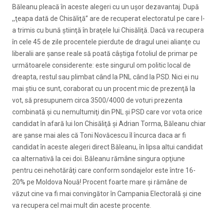
Băleanu pleacă în aceste alegeri cu un uşor dezavantaj. După
,,ţeapa dată de Chisăliţă” are de recuperat electoratul pe care l-
a trimis cu bună ştiinţă în braţele lui Chisăliţă. Dacă va recupera
în cele 45 de zile procentele pierdute de dragul unei alianţe cu
liberalii are şanse reale să poată câştiga fotoliul de primar pe
următoarele considerente: este singurul om politic local de
dreapta, restul sau plimbat când la PNL când la PSD. Nici ei nu
mai ştiu ce sunt, coraborat cu un procent mic de prezenţă la
vot, să presupunem circa 3500/4000 de voturi prezenta
combinată şi cu nemultumiţi din PNL şi PSD care vor vota orice
candidat în afară lui Ion Chisăliţă şi Adrian Torma, Băleanu chiar
are şanse mai ales că Toni Novăcescu îl încurca daca ar fi
candidat în aceste alegeri direct Băleanu, în lipsa altui candidat
ca alternativă la cei doi. Băleanu rămâne singura opţiune
pentru cei nehotărâţi care conform sondajelor este între 16-
20% pe Moldova Nouă! Procent foarte mare şi rămâne de
văzut cine va fi mai convingător în Campania Electorală şi cine
va recupera cel mai mult din aceste procente.