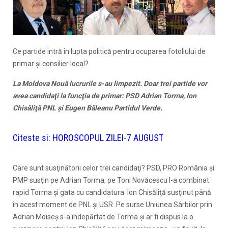
Ce partide intră în lupta politică pentru ocuparea fotoliului de
primar şi consilier local?
La Moldova Nouă lucrurile s-au limpezit. Doar trei partide vor
avea candidaţi la funcţia de primar: PSD Adrian Torma, Ion
Chisăliţă PNL şi Eugen Băleanu Partidul Verde.
Citeste si:
HOROSCOPUL ZILEI-7 AUGUST
Care sunt susţinătorii celor trei candidaţi? PSD, PRO România şi
PMP susţin pe Adrian Torma, pe Toni Novăcescu l-a combinat
rapid Torma şi gata cu candidatura. Ion Chisăliţă susţinut până
în acest moment de PNL şi USR. Pe surse Uniunea Sârbilor prin
Adrian Moiseş s-a îndepărtat de Torma şi ar fi dispus la o