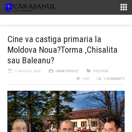
Cine va castiga primaria la
Moldova Noua?Torma ,Chisalita
sau Baleanu?
17 AUGUST, 2020
DANA PREDUȚ
POLITICĂ
1607
1 COMMENTS