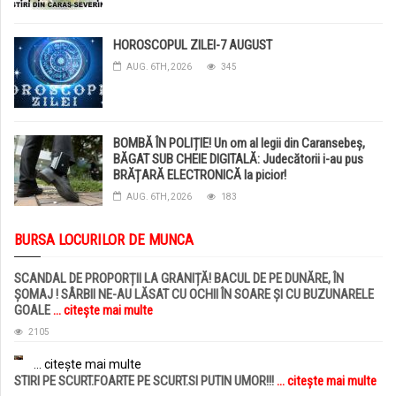
HOROSCOPUL ZILEI-7 AUGUST
AUG. 6TH, 2026
345
BOMBĂ ÎN POLIȚIE! Un om al legii din Caransebeș,
BĂGAT SUB CHEIE DIGITALĂ: Judecătorii i-au pus
BRĂȚARĂ ELECTRONICĂ la picior!
AUG. 6TH, 2026
183
BURSA LOCURILOR DE MUNCA
SCANDAL DE PROPORȚII LA GRANIȚĂ! BACUL DE PE DUNĂRE, ÎN
ȘOMAJ ! SÂRBII NE-AU LĂSAT CU OCHII ÎN SOARE ȘI CU BUZUNARELE
GOALE
... citește mai multe
2105
... citește mai multe
STIRI PE SCURT.FOARTE PE SCURT.SI PUTIN UMOR!!!
... citește mai multe