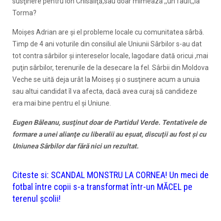
susţinere pentru Ion Chisăliţă,sau doar mimeaza ,,un fault,,la
Torma?
Moişes Adrian are şi el probleme locale cu comunitatea sârbă.
Timp de 4 ani voturile din consiliul ale Uniunii Sârbilor s-au dat
tot contra sârbilor şi intereselor locale, Iagodare dată oricui ,mai
puţin sârbilor, terenurile de la desecare la fel. Sârbii din Moldova
Veche se uită deja urât la Moiseş şi o susţinere acum a unuia
sau altui candidat îl va afecta, dacă avea curaj să candideze
era mai bine pentru el şi Uniune.
Eugen Băleanu, susţinut doar de Partidul Verde. Tentativele de
formare a unei alianţe cu liberalii au eşuat, discuţii au fost şi cu
Uniunea Sârbilor dar fără nici un rezultat.
Citeste si:
SCANDAL MONSTRU LA CORNEA! Un meci de
fotbal între copii s-a transformat într-un MĂCEL pe
terenul școlii!