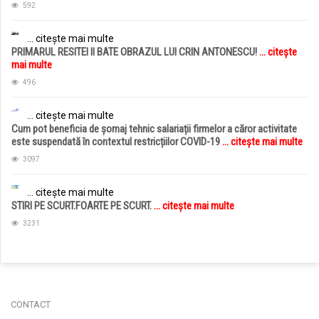
592
... citește mai multe
PRIMARUL RESITEI II BATE OBRAZUL LUI CRIN ANTONESCU!
... citește
mai multe
496
... citește mai multe
Cum pot beneficia de șomaj tehnic salariații firmelor a căror activitate
este suspendată în contextul restricțiilor COVID-19
... citește mai multe
3097
... citește mai multe
STIRI PE SCURT.FOARTE PE SCURT.
... citește mai multe
3231
jucarii copii
magazin copii
CONTACT