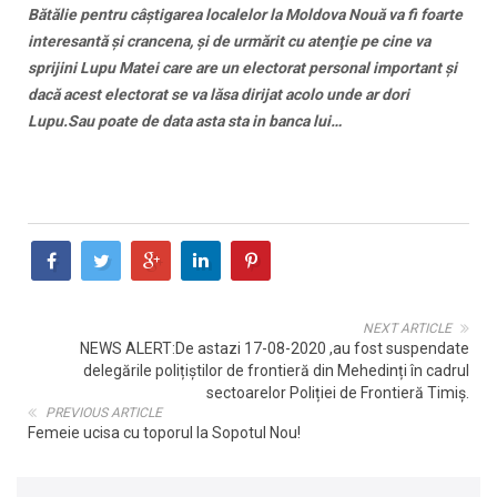
Bătălie pentru câştigarea localelor la Moldova Nouă va fi foarte
interesantă şi crancena, şi de urmărit cu atenţie pe cine va
sprijini Lupu Matei care are un electorat personal important şi
dacă acest electorat se va lăsa dirijat acolo unde ar dori
Lupu.Sau poate de data asta sta in banca lui…
NEXT ARTICLE
NEWS ALERT:De astazi 17-08-2020 ,au fost suspendate
delegările polițiștilor de frontieră din Mehedinți în cadrul
sectoarelor Poliției de Frontieră Timiș.
PREVIOUS ARTICLE
Femeie ucisa cu toporul la Sopotul Nou!