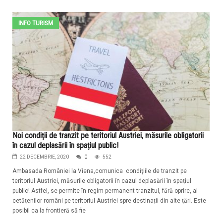
INFO TURISM
Noi condiții de tranzit pe teritoriul Austriei, măsurile obligatorii
în cazul deplasării în spațiul public!
22 DECEMBRIE, 2020
0
552
Ambasada României la Viena,comunica condițiile de tranzit pe
teritoriul Austriei, măsurile obligatorii în cazul deplasării în spațiul
public! Astfel, se permite în regim permanent tranzitul, fără oprire, al
cetățenilor români pe teritoriul Austriei spre destinații din alte țări. Este
posibil ca la frontieră să fie