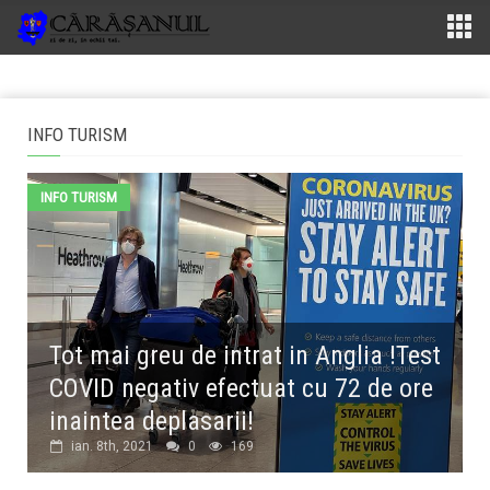
INFO TURISM
INFO TURISM
Tot mai greu de intrat in Anglia !Test
COVID negativ efectuat cu 72 de ore
inaintea deplasarii!
ian. 8th, 2021
0
169