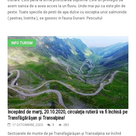
Dunare. Este pana la urma provocarea suprema. Este un privilegiu sa
avem sansa de a avea acces la un fluviu. Unde mai pui ca este plin de
peste. Toate speciile de pesti de apa dulce cu exceptia unor salmonide
( pastrav, lostrita ), se gasesc in fauna Dunarii. Pescuitul
INFO TURISM
Incepând de marţi, 20.10.2020, circulaţia rutieră va fi închisă pe
Transfăgărăşan şi Transalpina!
17 OCTOMBRIE, 2020
1
283
Sectoarele de munte de pe Transfăgărăşan şi Transalpina se închid