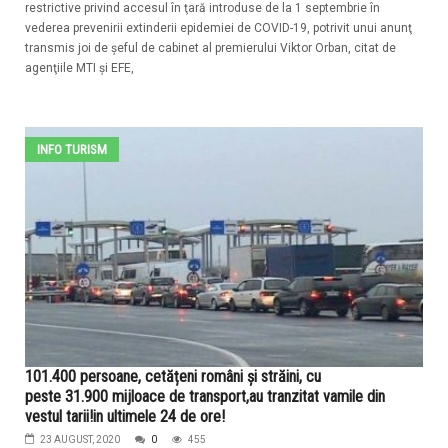
restrictive privind accesul în ţară introduse de la 1 septembrie în
vederea prevenirii extinderii epidemiei de COVID-19, potrivit unui anunţ
transmis joi de şeful de cabinet al premierului Viktor Orban, citat de
agenţiile MTI şi EFE,
INFO TURISM
101.400 persoane, cetățeni români și străini, cu
peste 31.900 mijloace de transport,au tranzitat vamile din
vestul tarii!in ultimele 24 de ore!
23 AUGUST, 2020
0
455