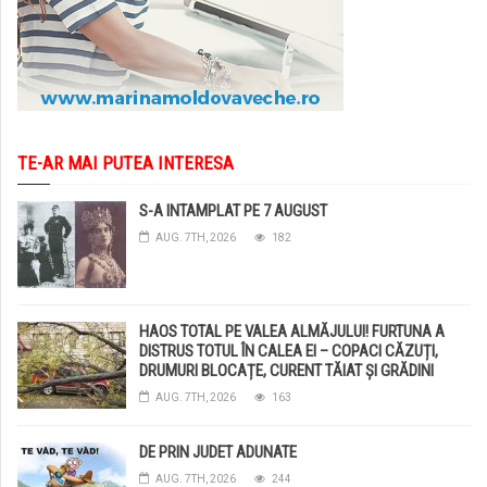
TE-AR MAI PUTEA INTERESA
S-A INTAMPLAT PE 7 AUGUST
AUG. 7TH, 2026
182
HAOS TOTAL PE VALEA ALMĂJULUI! FURTUNA A
DISTRUS TOTUL ÎN CALEA EI – COPACI CĂZUȚI,
DRUMURI BLOCAȚE, CURENT TĂIAT ȘI GRĂDINI
DISTRUSE DE GRINDINĂ!
AUG. 7TH, 2026
163
DE PRIN JUDET ADUNATE
AUG. 7TH, 2026
244