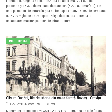
Frontiera cu Ungaria a fost tranzitată de aproximativ 31.800 de
persoane şi 15.300 de mijloace de transport (5.200 automarfare), din
care pe sensul de intrare în ţară au fost aproximativ 15.300 de persoane
cu 7.700 mijloace de transport. Poliția de frontiera lucrează la
capacitatea maximă permisă de infrastructura
INFO TURISM
Clisura Dunării, file de istorie din calea ferată Baziaș - Oravița
5 OCTOMBRIE, 2020
1
704
Monument istoric cod LMI CS-II-a-A-10949.01 Porțiunea de cale ferată