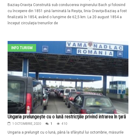
Baziaș-Oravița Construită sub conducerea inginerului Bach şi folosind
cu începere din 1851 şină laminată la Reşiţa, linia Oraviţa-Baziaş a fost
finalizată în 1854, având o lungime de 62,5 km. La 20 august 1854 a
început circulaţia trenurilor de
INFO TURISM
Ungaria prelungeşte cu o lună restricţiile privind intrarea în ţară
1 OCTOMBRIE, 2020
1
410
Ungaria a prelungit cu o lună, până la sfârşitul lui octombrie, măsurile