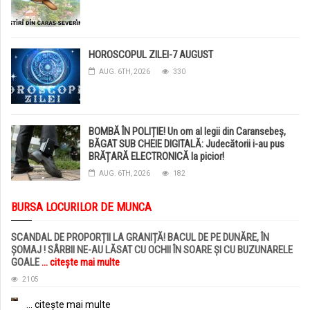
HOROSCOPUL ZILEI-7 AUGUST
AUG. 6TH, 2026
330
BOMBĂ ÎN POLIȚIE! Un om al legii din Caransebeș,
BĂGAT SUB CHEIE DIGITALĂ: Judecătorii i-au pus
BRĂȚARĂ ELECTRONICĂ la picior!
AUG. 6TH, 2026
182
BURSA LOCURILOR DE MUNCA
SCANDAL DE PROPORȚII LA GRANIȚĂ! BACUL DE PE DUNĂRE, ÎN
ȘOMAJ ! SÂRBII NE-AU LĂSAT CU OCHII ÎN SOARE ȘI CU BUZUNARELE
GOALE
... citește mai multe
2105
... citește mai multe