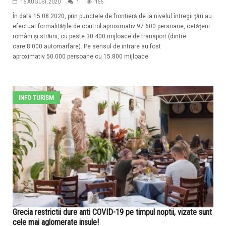
16 AUGUST, 2020
1
155
În data 15.08.2020, prin punctele de frontieră de la nivelul întregii ţări au
efectuat formalitățile de control aproximativ 97.600 persoane, cetățeni
români și străini, cu peste 30.400 mijloace de transport (dintre
care 8.000 automarfare). Pe sensul de intrare au fost
aproximativ 50.000 persoane cu 15.800 mijloace
INFO TURISM
Grecia restrictii dure anti COVID-19 pe timpul noptii, vizate sunt
cele mai aglomerate insule!