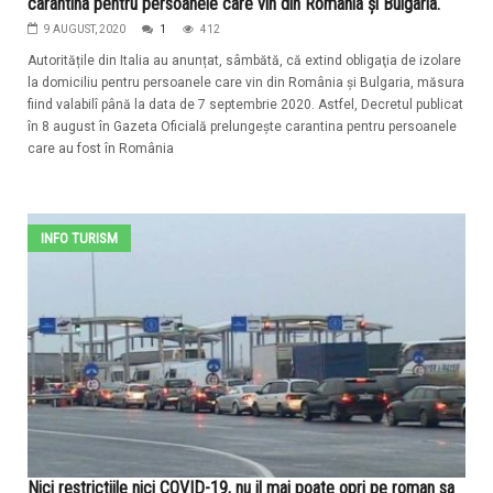
carantina pentru persoanele care vin din România şi Bulgaria.
9 AUGUST, 2020
1
412
Autoritățile din Italia au anunțat, sâmbătă, că extind obligaţia de izolare
la domiciliu pentru persoanele care vin din România şi Bulgaria, măsura
fiind valabilî până la data de 7 septembrie 2020. Astfel, Decretul publicat
în 8 august în Gazeta Oficială prelungeşte carantina pentru persoanele
care au fost în România
INFO TURISM
Nici restrictiile nici COVID-19, nu il mai poate opri pe roman sa