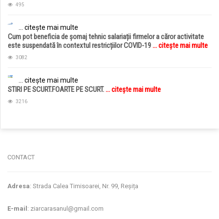
495
... citește mai multe
Cum pot beneficia de șomaj tehnic salariații firmelor a căror activitate
este suspendată în contextul restricțiilor COVID-19
... citește mai multe
3082
... citește mai multe
STIRI PE SCURT.FOARTE PE SCURT.
... citește mai multe
3216
jucarii copii
magazin copii
CONTACT
Adresa
: Strada Calea Timisoarei, Nr. 99, Reșița
E-mail
: ziarcarasanul@gmail.com