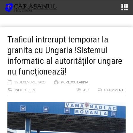
Traficul intrerupt temporar la
granita cu Ungaria !Sistemul
informatic al autorităților ungare
nu funcționează!
15 DECEMBRIE, 2020
POPESCU LARISA
INFO TURISM
4196
0 COMMENTS