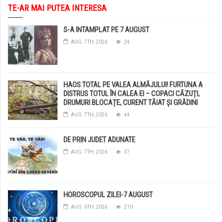
TE-AR MAI PUTEA INTERESA
S-A INTAMPLAT PE 7 AUGUST
AUG. 7TH, 2026
24
HAOS TOTAL PE VALEA ALMĂJULUI! FURTUNA A
DISTRUS TOTUL ÎN CALEA EI – COPACI CĂZUȚI,
DRUMURI BLOCAȚE, CURENT TĂIAT ȘI GRĂDINI
DISTRUSE DE GRINDINĂ!
AUG. 7TH, 2026
44
DE PRIN JUDET ADUNATE
AUG. 7TH, 2026
37
HOROSCOPUL ZILEI-7 AUGUST
AUG. 6TH, 2026
210