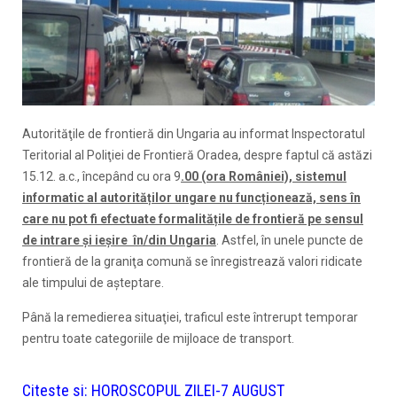
Autorităţile de frontieră din Ungaria au informat Inspectoratul
Teritorial al Poliţiei de Frontieră Oradea, despre faptul că astăzi
15.12. a.c., începând cu ora 9
.00 (ora României), sistemul
informatic al autorităților ungare nu funcționează, sens în
care nu pot fi efectuate formalitățile de frontieră pe sensul
de intrare şi ieşire în/din Ungaria
. Astfel, în unele puncte de
frontieră de la graniţa comună se înregistrează valori ridicate
ale timpului de aşteptare.
Până la remedierea situaţiei, traficul este întrerupt temporar
pentru toate categoriile de mijloace de transport.
Citeste si:
HOROSCOPUL ZILEI-7 AUGUST