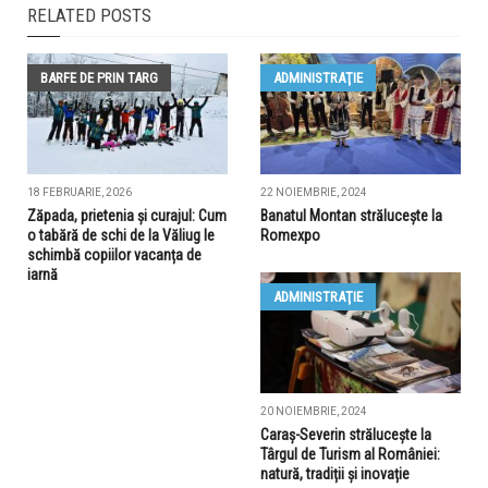
RELATED POSTS
BARFE DE PRIN TARG
ADMINISTRAŢIE
18 FEBRUARIE, 2026
22 NOIEMBRIE, 2024
Zăpada, prietenia și curajul: Cum
Banatul Montan strălucește la
o tabără de schi de la Văliug le
Romexpo
schimbă copiilor vacanța de
iarnă
ADMINISTRAŢIE
20 NOIEMBRIE, 2024
Caraș-Severin strălucește la
Târgul de Turism al României:
natură, tradiții și inovație