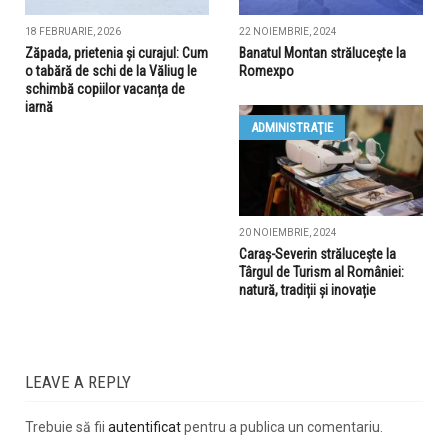
18 FEBRUARIE, 2026
22 NOIEMBRIE, 2024
Zăpada, prietenia și curajul: Cum
Banatul Montan strălucește la
o tabără de schi de la Văliug le
Romexpo
schimbă copiilor vacanța de
iarnă
ADMINISTRAŢIE
20 NOIEMBRIE, 2024
Caraș-Severin strălucește la
Târgul de Turism al României:
natură, tradiții și inovație
LEAVE A REPLY
Trebuie să fii
autentificat
pentru a publica un comentariu.