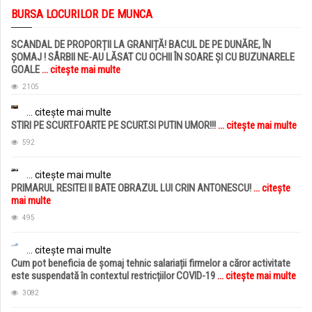
BURSA LOCURILOR DE MUNCA
SCANDAL DE PROPORȚII LA GRANIȚĂ! BACUL DE PE DUNĂRE, ÎN
ȘOMAJ ! SÂRBII NE-AU LĂSAT CU OCHII ÎN SOARE ȘI CU BUZUNARELE
GOALE
... citește mai multe
2105
... citește mai multe
STIRI PE SCURT.FOARTE PE SCURT.SI PUTIN UMOR!!!
... citește mai multe
592
... citește mai multe
PRIMARUL RESITEI II BATE OBRAZUL LUI CRIN ANTONESCU!
... citește
mai multe
495
... citește mai multe
Cum pot beneficia de șomaj tehnic salariații firmelor a căror activitate
este suspendată în contextul restricțiilor COVID-19
... citește mai multe
3082