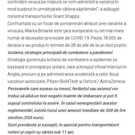
controlăm virusul pe măsură ce vom administra vaccinul în
mod susţinut în următoarele câteva săptămâni”, a adăugat
ministrul transporturilor Grant Shapps.
Confruntată cu un focar de contaminări atribuit unei variante a
virusului, Marea Britanie este ţara europeană cu cel mai mare
număr al deceselor provocate de COVID-19. Peste 78.500 de
decese s-au produs în termen de 28 de zile de la un test pozitiv.
Izolarea, strategie principală de combatere a pandemiei
Strategia guvernului britanic de combatere a epidemiei se
bazează în principal pe izolare, care a început oficial miercuri în
Anglia, precum şi pe administrarea accelerată a celor două
vaccinuri autorizate, Pfizer/BioNTech şi Oxford / AstraZeneca.
Persoanele care sosesc cu trenul, feribotul sau avionul vor
trebui să aibă un test negativ înainte de îmbarcare şi pot fi
supuşi controlului la sosire. În cazul nerespectării acestor
reglementări, există riscul unei amenzi imediate de 500 de lire
sterline (553 euro).
Sunt prevăzute şi excepţii, în special pentru transportatorii
rutieri şi copiii cu vârsta sub 11 ani.