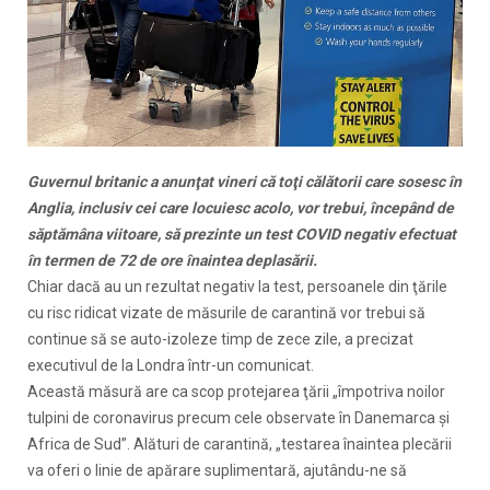
Guvernul britanic a anunţat vineri că toţi călătorii care sosesc în
Anglia, inclusiv cei care locuiesc acolo, vor trebui, începând de
săptămâna viitoare, să prezinte un test COVID negativ efectuat
în termen de 72 de ore înaintea deplasării.
Chiar dacă au un rezultat negativ la test, persoanele din ţările
cu risc ridicat vizate de măsurile de carantină vor trebui să
continue să se auto-izoleze timp de zece zile, a precizat
executivul de la Londra într-un comunicat.
Această măsură are ca scop protejarea ţării „împotriva noilor
tulpini de coronavirus precum cele observate în Danemarca şi
Africa de Sud”. Alături de carantină, „testarea înaintea plecării
va oferi o linie de apărare suplimentară, ajutându-ne să