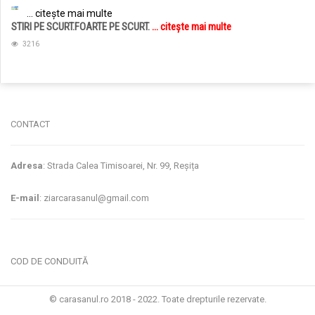
... citește mai multe
STIRI PE SCURT.FOARTE PE SCURT.
... citește mai multe
3216
jucarii copii
magazin copii
CONTACT
Adresa
: Strada Calea Timisoarei, Nr. 99, Reșița
E-mail
: ziarcarasanul@gmail.com
COD DE CONDUITĂ
© carasanul.ro 2018 - 2022. Toate drepturile rezervate.
Administrare WEB