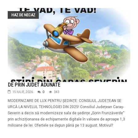
HAZ DE NECAZ
DE PRIN JUDET ADUNATE
15 IULIE, 2026
0
343
MODERNIZARE DE LUX PENTRU ȘEDINȚE: CONSILIUL JUDEȚEAN SE
URCĂ LA NIVELUL TEHNOLOGIEI DIN 2025! Consiliul Județean Caraș-
Severin a decis să modernizeze sala de ședințe „Sorin Frunzăverde“
prin achiziționarea de echipamente digitale în valoare de aproape 1,3
milioane de lei. Ofertele se depun până pe 13 august. Motivul?