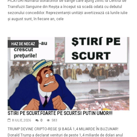
PICĂTURI Numărul donatorilor de sânge care ajung zilnic la Centrul de
Transfuzii Sanguine din Reșița a început să scadă odată cu debutul
sezonului concediilor. Reprezentanții unității avertizează că lunile iulie
și august sunt, în fiecare an, cele
HAZ DE NECAZ
STIRI PE SCURT.FOARTE PE SCURT.SI PUTIN UMOR!!!
8 IULIE, 2026
0
583
TRUMP DEVINE CRIPTO-REGE ȘI BAGĂ 1,4 MILIARDE ÎN BUZUNAR!
Donald Trump a declarat venituri de peste 1,4 miliarde de dolari anul