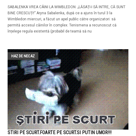
SABALENKA VREA CÂINI LA WIMBLEDON: „LĂSAȚI-I SĂ INTRE, CĂ SUNT
BINE CRESCUȚI!” Aryna Sabalenka, după ce a ajuns în turul 3 la
Wimbledon miercuri, a făcut un apel public către organizatori: să
permită accesul câinilor în complex. Tenismena a recunoscut că
înțelege regula existentă (probabil de teamă să nu
HAZ DE NECAZ
STIRI PE SCURT.FOARTE PE SCURT.SI PUTIN UMOR!!!