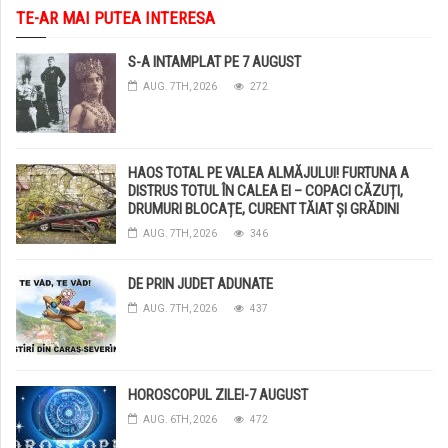
TE-AR MAI PUTEA INTERESA
S-A INTAMPLAT PE 7 AUGUST
AUG. 7TH, 2026
272
HAOS TOTAL PE VALEA ALMĂJULUI! FURTUNA A
DISTRUS TOTUL ÎN CALEA EI – COPACI CĂZUȚI,
DRUMURI BLOCAȚE, CURENT TĂIAT ȘI GRĂDINI
DISTRUSE DE GRINDINĂ!
AUG. 7TH, 2026
346
DE PRIN JUDET ADUNATE
AUG. 7TH, 2026
437
HOROSCOPUL ZILEI-7 AUGUST
AUG. 6TH, 2026
472