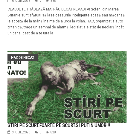
6 IULIE, 2026
0
565
CEASUL TE TRĂDEAZĂ MAI RĂU DECÂT NEVASTA! Șoferii din Marea
Britanie sunt sfătuiți să lase ceasurile inteligente acasă sau măcar să
le scoată de la mână înainte de a urca la volan. RAC, organizația auto
britanică, trage un semnal de alarmă: legislația e atât de neclară încât
un banal gest de a te uita la
HAZ DE NECAZ
STIRI PE SCURT.FOARTE PE SCURT.SI PUTIN UMOR!!!
3 IULIE, 2026
0
828