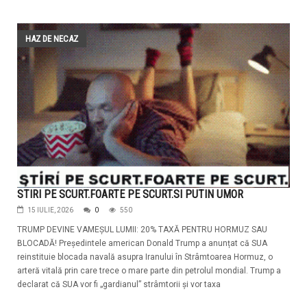
HAZ DE NECAZ
STIRI PE SCURT.FOARTE PE SCURT.SI PUTIN UMOR
15 IULIE, 2026
0
550
TRUMP DEVINE VAMEŞUL LUMII: 20% TAXĂ PENTRU HORMUZ SAU
BLOCADĂ! Președintele american Donald Trump a anunțat că SUA
reinstituie blocada navală asupra Iranului în Strâmtoarea Hormuz, o
arteră vitală prin care trece o mare parte din petrolul mondial. Trump a
declarat că SUA vor fi „gardianul” strâmtorii și vor taxa