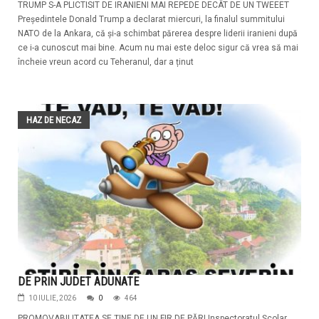
TRUMP S-A PLICTISIT DE IRANIENI MAI REPEDE DECÂT DE UN TWEEET
Președintele Donald Trump a declarat miercuri, la finalul summitului
NATO de la Ankara, că și-a schimbat părerea despre liderii iranieni după
ce i-a cunoscut mai bine. Acum nu mai este deloc sigur că vrea să mai
încheie vreun acord cu Teheranul, dar a ținut
HAZ DE NECAZ
DE PRIN JUDET ADUNATE
10 IULIE, 2026
0
464
PROMOVABILITATEA SE ȚINE DE UN FIR DE PĂR! Inspectoratul Școlar