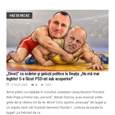
HAZ DE NECAZ
„Divorț” cu scântei și gelozii politice la Reșița: „Nu mă mai
înghite! S-a făcut PSD-ist sub acoperire!”
17 IULIE, 2026
0
1520
Amor politic cu năbădăi în Consiliul Județean Caraș-Severin! Primarul
Nelu Popa și fostul său „secund”, Adrian Dacica, și-au aruncat vorbe
grele de la câteva mii de lei. Miza? Cinci sportivi „evacuați” din buget și
un orgoliu rănit cât muntele Semenic! Runda 1: Lovitura de karate la
buget! „I-a felicitat de i-a