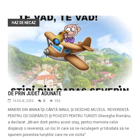
HAZ DE NECAZ
DE PRIN JUDET ADUNATE
16 IULIE, 2026
0
326
MINERII DIN ANINA ÎȘI CÂNTĂ IMNUL ȘI DESCHID MUZEUL: REVERENȚĂ
PENTRU CEI DISPĂRUȚI ȘI POVESTI PENTRU TURISTI Gheorghe Românu
a declarat: „Mi-am dorit pentru acest oraș, pentru memoria celor
dispăruți o reverență, un loc în care să ne reculegem și totodată să ne
spunem povestea turiștilor care ne vor vizita”.