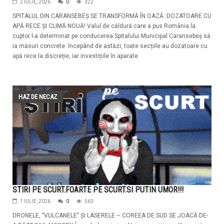
2 IULIE, 2026
0
322
SPITALUL DIN CARANSEBEȘ SE TRANSFORMĂ ÎN OAZĂ: DOZATOARE CU
APĂ RECE ȘI CLIMĂ NOUĂ! Valul de căldură care a pus România la
cuptor l-a determinat pe conducerea Spitalului Municipal Caransebeș să
ia măsuri concrete: începând de astăzi, toate secțiile au dozatoare cu
apă rece la discreție, iar investițiile în aparate
HAZ DE NECAZ
STIRI PE SCURT.FOARTE PE SCURT.SI PUTIN UMOR!!!
1 IULIE, 2026
0
563
DRONELE, "VULCANELE" ȘI LASERELE – COREEA DE SUD SE JOACĂ DE-