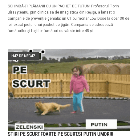
SCHIMBĂ-ȚI PLĂMÂNII CU UN PACHET DE TUTUN! Profesorul Florin
Bîrsășteanu, prin clinica sa de imagistică din Reșița, a lansat o
campanie de prevenție genială: un CT pulmonar Low Dose la doar 30 de
lei, exact prețul unui pachet de țigări. Campania se adresează
fumătorilor și foștilor fumători cu vârste între 45 și
HAZ DE NECAZ
STIRI PE SCURT.FOARTE PE SCURT.SI PUTIN UMOR!!!