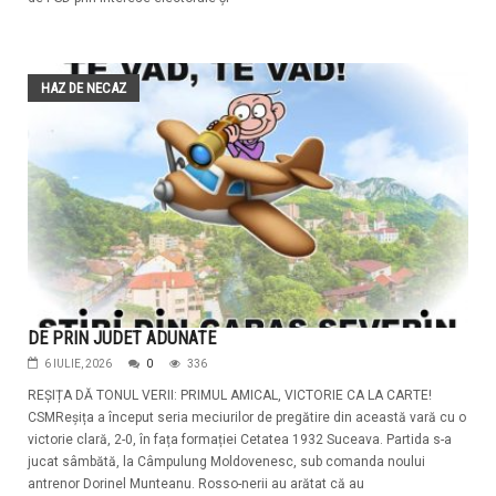
HAZ DE NECAZ
DE PRIN JUDET ADUNATE
6 IULIE, 2026
0
336
REȘIȚA DĂ TONUL VERII: PRIMUL AMICAL, VICTORIE CA LA CARTE!
CSMReșița a început seria meciurilor de pregătire din această vară cu o
victorie clară, 2-0, în fața formației Cetatea 1932 Suceava. Partida s-a
jucat sâmbătă, la Câmpulung Moldovenesc, sub comanda noului
antrenor Dorinel Munteanu. Rosso-nerii au arătat că au