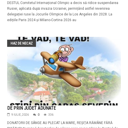
DESTUL Comitetul Internațional Olimpic a decis să ridice suspendarea
Rusiei, aplicată după invazia Ucrainei, permițând astfel revenirea
delegației ruse la Jocurile Olimpice de la Los Angeles din 2028. La
edițiile Paris 2024 și Milano-Cortina 2026 au
HAZ DE NECAZ
DE PRIN JUDET ADUNATE
9 IULIE, 2026
0
336
DONATORII DE SÂNGE AU PLECAT LA MARE, REȘIȚA RĂMÂNE FĂRĂ