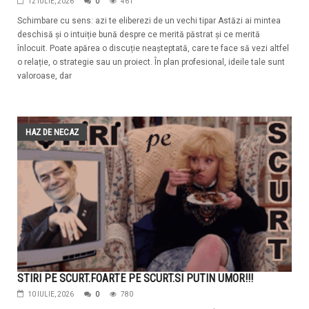
12 IULIE, 2026
0
461
Schimbare cu sens: azi te eliberezi de un vechi tipar Astăzi ai mintea
deschisă și o intuiție bună despre ce merită păstrat și ce merită
înlocuit. Poate apărea o discuție neașteptată, care te face să vezi altfel
o relație, o strategie sau un proiect. În plan profesional, ideile tale sunt
valoroase, dar
HAZ DE NECAZ
STIRI PE SCURT.FOARTE PE SCURT.SI PUTIN UMOR!!!
10 IULIE, 2026
0
780