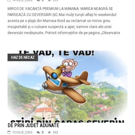
14 IULIE, 2026
0
539
MIROS DE VACANȚĂ PREMIUM LA MAMAIA: MAREA NEAGRĂ SE
FARDEAZĂ CU DEVERSĂRI ȘIC Mai mulți turiști aflați în weekendul
acesta pe o plajă din Mamaia Nord au reclamat un miros greu
insuportabil și o culoare suspectă a apei, semne clare ale unei
deversări neobișnuite. Potrivit informațiilor de pe pagina „Observator
HAZ DE NECAZ
DE PRIN JUDET ADUNATE
13 IULIE, 2026
0
363