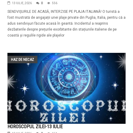
13 IULIE, 2026
0
556
SENDVIȘURILE DE ACASĂ, INTERZISE PE PLAJA ITALIANĂ! O turistă a
fost mustrată de angajații unei plaje private din Puglia, Italia, pentru că a
adus sendvișuri făcute acasă în geantă. Incidentul a reaprins
dezbaterile despre prețurile exorbitante din stațiunile italiene de pe
coastă și regulile rigide ale plajelor
HAZ DE NECAZ
HOROSCOPUL ZILEI-13 IULIE