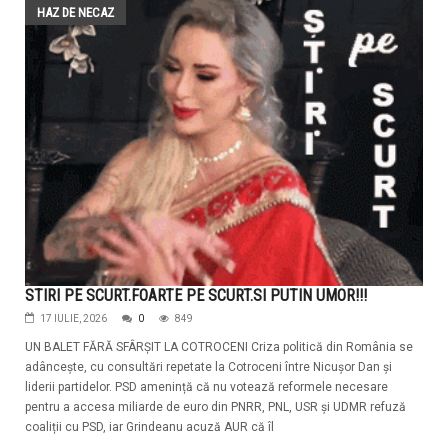
HAZ DE NECAZ
STIRI PE SCURT.FOARTE PE SCURT.SI PUTIN UMOR!!!
17 IULIE, 2026
0
849
UN BALET FĂRĂ SFÂRȘIT LA COTROCENI Criza politică din România se
adâncește, cu consultări repetate la Cotroceni între Nicușor Dan și
liderii partidelor. PSD amenință că nu votează reformele necesare
pentru a accesa miliarde de euro din PNRR, PNL, USR și UDMR refuză
coaliții cu PSD, iar Grindeanu acuză AUR că îl