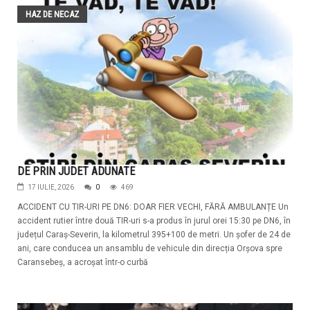
HAZ DE NECAZ
DE PRIN JUDET ADUNATE
17 IULIE, 2026
0
469
ACCIDENT CU TIR-URI PE DN6: DOAR FIER VECHI, FĂRĂ AMBULANȚE Un
accident rutier între două TIR-uri s-a produs în jurul orei 15:30 pe DN6, în
județul Caraș-Severin, la kilometrul 395+100 de metri. Un șofer de 24 de
ani, care conducea un ansamblu de vehicule din direcția Orșova spre
Caransebeș, a acroșat într-o curbă