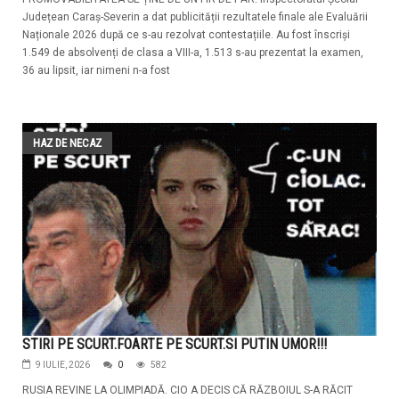
Județean Caraș-Severin a dat publicității rezultatele finale ale Evaluării
Naționale 2026 după ce s-au rezolvat contestațiile. Au fost înscriși
1.549 de absolvenți de clasa a VIII-a, 1.513 s-au prezentat la examen,
36 au lipsit, iar nimeni n-a fost
HAZ DE NECAZ
STIRI PE SCURT.FOARTE PE SCURT.SI PUTIN UMOR!!!
9 IULIE, 2026
0
582
RUSIA REVINE LA OLIMPIADĂ. CIO A DECIS CĂ RĂZBOIUL S-A RĂCIT