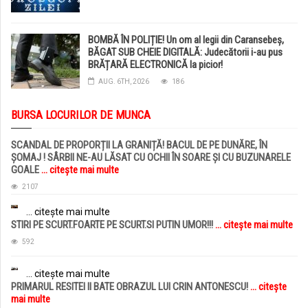
BOMBĂ ÎN POLIȚIE! Un om al legii din Caransebeș,
BĂGAT SUB CHEIE DIGITALĂ: Judecătorii i-au pus
BRĂȚARĂ ELECTRONICĂ la picior!
AUG. 6TH, 2026
186
BURSA LOCURILOR DE MUNCA
SCANDAL DE PROPORȚII LA GRANIȚĂ! BACUL DE PE DUNĂRE, ÎN
ȘOMAJ ! SÂRBII NE-AU LĂSAT CU OCHII ÎN SOARE ȘI CU BUZUNARELE
GOALE
... citește mai multe
2107
... citește mai multe
STIRI PE SCURT.FOARTE PE SCURT.SI PUTIN UMOR!!!
... citește mai multe
592
... citește mai multe
PRIMARUL RESITEI II BATE OBRAZUL LUI CRIN ANTONESCU!
... citește
mai multe