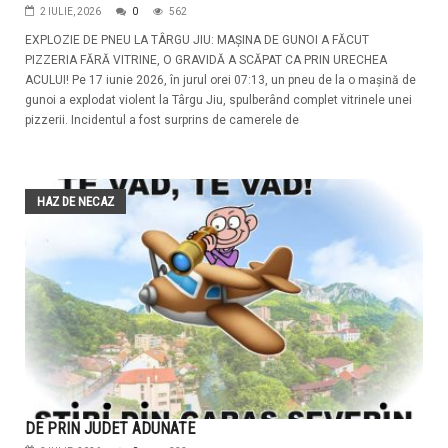
2 IULIE, 2026
0
562
EXPLOZIE DE PNEU LA TÂRGU JIU: MAȘINA DE GUNOI A FĂCUT
PIZZERIA FĂRĂ VITRINE, O GRAVIDĂ A SCĂPAT CA PRIN URECHEA
ACULUI! Pe 17 iunie 2026, în jurul orei 07:13, un pneu de la o mașină de
gunoi a explodat violent la Târgu Jiu, spulberând complet vitrinele unei
pizzerii. Incidentul a fost surprins de camerele de
HAZ DE NECAZ
DE PRIN JUDET ADUNATE