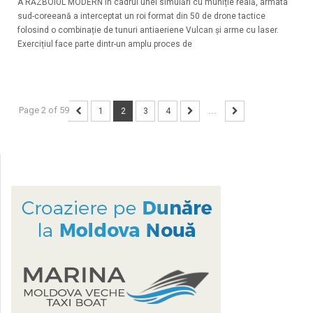
A RĂZBOIUL MODERN În cadrul unei simulări cu muniție reală, armata
sud-coreeană a interceptat un roi format din 50 de drone tactice
folosind o combinație de tunuri antiaeriene Vulcan și arme cu laser.
Exercițiul face parte dintr-un amplu proces de
Page 2 of 59
1
2
3
4
...