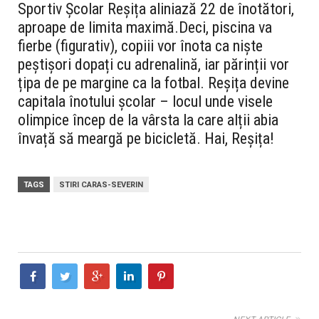
Sportiv Școlar Reșița aliniază 22 de înotători,
aproape de limita maximă.
Deci, piscina va
fierbe (figurativ), copiii vor înota ca niște
peștișori dopați cu adrenalină, iar părinții vor
țipa de pe margine ca la fotbal. Reșița devine
capitala înotului școlar – locul unde visele
olimpice încep de la vârsta la care alții abia
învață să meargă pe bicicletă. Hai, Reșița!
TAGS
STIRI CARAS-SEVERIN