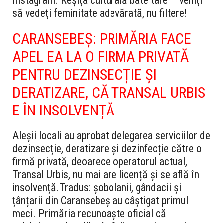
Instagram. Reșița culturală bate tare – veniți
să vedeți feminitate adevărată, nu filtere!
CARANSEBEȘ: PRIMĂRIA FACE
APEL EA LA O FIRMA PRIVATĂ
PENTRU DEZINSECȚIE ȘI
DERATIZARE, CĂ TRANSAL URBIS
E ÎN INSOLVENȚĂ
Aleșii locali au aprobat delegarea serviciilor de
dezinsecție, deratizare și dezinfecție către o
firmă privată, deoarece operatorul actual,
Transal Urbis, nu mai are licență și se află în
insolvență.
Tradus: șobolanii, gândacii și
țânțarii din Caransebeș au câștigat primul
meci. Primăria recunoaște oficial că