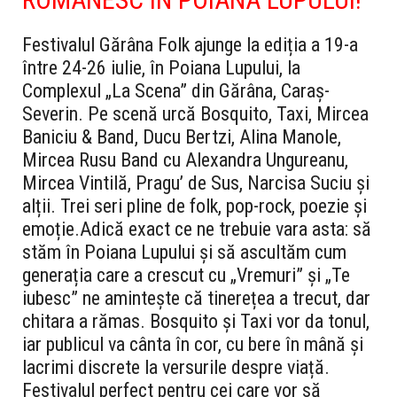
Festivalul Gărâna Folk ajunge la ediția a 19-a
între 24-26 iulie, în Poiana Lupului, la
Complexul „La Scena” din Gărâna, Caraș-
Severin. Pe scenă urcă Bosquito, Taxi, Mircea
Baniciu & Band, Ducu Bertzi, Alina Manole,
Mircea Rusu Band cu Alexandra Ungureanu,
Mircea Vintilă, Pragu’ de Sus, Narcisa Suciu și
alții. Trei seri pline de folk, pop-rock, poezie și
emoție.
Adică exact ce ne trebuie vara asta: să
stăm în Poiana Lupului și să ascultăm cum
generația care a crescut cu „Vremuri” și „Te
iubesc” ne amintește că tinerețea a trecut, dar
chitara a rămas. Bosquito și Taxi vor da tonul,
iar publicul va cânta în cor, cu bere în mână și
lacrimi discrete la versurile despre viață.
Festivalul perfect pentru cei care vor să