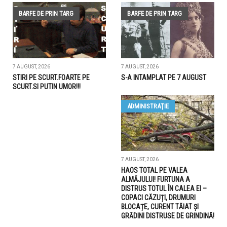
BARFE DE PRIN TARG
BARFE DE PRIN TARG
7 AUGUST, 2026
7 AUGUST, 2026
STIRI PE SCURT.FOARTE PE
S-A INTAMPLAT PE 7 AUGUST
SCURT.SI PUTIN UMOR!!!
ADMINISTRAŢIE
7 AUGUST, 2026
HAOS TOTAL PE VALEA
ALMĂJULUI! FURTUNA A
DISTRUS TOTUL ÎN CALEA EI –
COPACI CĂZUȚI, DRUMURI
BLOCAȚE, CURENT TĂIAT ȘI
GRĂDINI DISTRUSE DE GRINDINĂ!