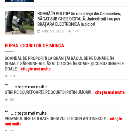
BOMBĂ ÎN POLIȚIE! Un om al legii din Caransebeș,
BĂGAT SUB CHEIE DIGITALĂ: Judecătorii i-au pus
BRĂȚARĂ ELECTRONICĂ la picior!
AUG. 6TH, 2026
179
BURSA LOCURILOR DE MUNCA
SCANDAL DE PROPORȚII LA GRANIȚĂ! BACUL DE PE DUNĂRE, ÎN
ȘOMAJ ! SÂRBII NE-AU LĂSAT CU OCHII ÎN SOARE ȘI CU BUZUNARELE
GOALE
... citește mai multe
2105
... citește mai multe
STIRI PE SCURT.FOARTE PE SCURT.SI PUTIN UMOR!!!
... citește mai multe
592
... citește mai multe
PRIMARUL RESITEI II BATE OBRAZUL LUI CRIN ANTONESCU!
... citește
mai multe