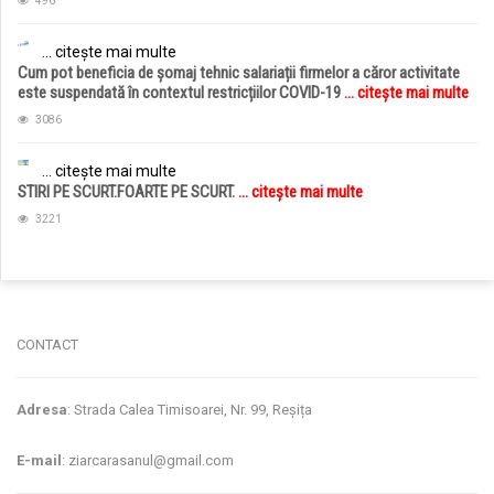
496
... citește mai multe
Cum pot beneficia de șomaj tehnic salariații firmelor a căror activitate
este suspendată în contextul restricțiilor COVID-19
... citește mai multe
3086
... citește mai multe
STIRI PE SCURT.FOARTE PE SCURT.
... citește mai multe
3221
jucarii copii
magazin copii
CONTACT
Adresa
: Strada Calea Timisoarei, Nr. 99, Reșița
E-mail
: ziarcarasanul@gmail.com