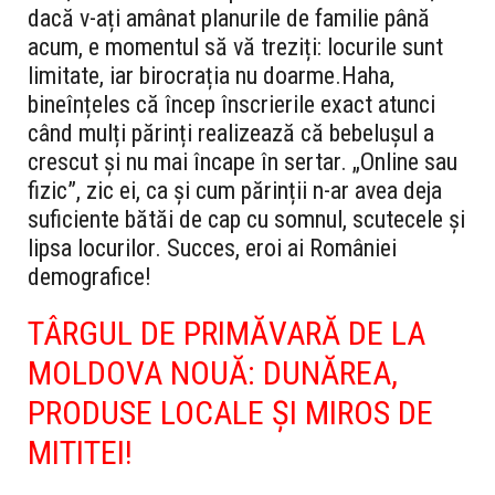
dacă v-ați amânat planurile de familie până
acum, e momentul să vă treziți: locurile sunt
limitate, iar birocrația nu doarme.
Haha,
bineînțeles că încep înscrierile exact atunci
când mulți părinți realizează că bebelușul a
crescut și nu mai încape în sertar. „Online sau
fizic”, zic ei, ca și cum părinții n-ar avea deja
suficiente bătăi de cap cu somnul, scutecele și
lipsa locurilor. Succes, eroi ai României
demografice!
TÂRGUL DE PRIMĂVARĂ DE LA
MOLDOVA NOUĂ: DUNĂREA,
PRODUSE LOCALE ȘI MIROS DE
MITITEI!