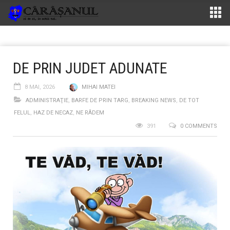
DE PRIN JUDET ADUNATE
8 MAI, 2026
MIHAI MATEI
ADMINISTRAŢIE
,
BARFE DE PRIN TARG
,
BREAKING NEWS
,
DE TOT
FELUL
,
HAZ DE NECAZ
,
NE RÂDEM
391
0 COMMENTS