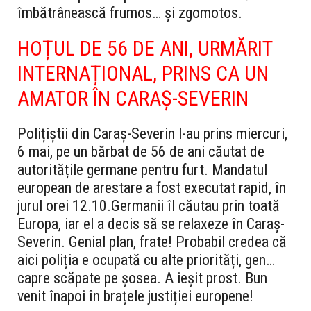
îmbătrânească frumos… și zgomotos.
HOȚUL DE 56 DE ANI, URMĂRIT
INTERNAȚIONAL, PRINS CA UN
AMATOR ÎN CARAȘ-SEVERIN
Polițiștii din Caraș-Severin l-au prins miercuri,
6 mai, pe un bărbat de 56 de ani căutat de
autoritățile germane pentru furt. Mandatul
european de arestare a fost executat rapid, în
jurul orei 12.10.
Germanii îl căutau prin toată
Europa, iar el a decis să se relaxeze în Caraș-
Severin. Genial plan, frate! Probabil credea că
aici poliția e ocupată cu alte priorități, gen…
capre scăpate pe șosea. A ieșit prost. Bun
venit înapoi în brațele justiției europene!