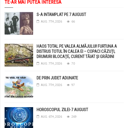
TE-AR MAI PUTEA INTERESA
S-A INTAMPLAT PE 7 AUGUST
AUG. 7TH, 2026
66
HAOS TOTAL PE VALEA ALMĂJULUI! FURTUNA A
DISTRUS TOTUL ÎN CALEA EI – COPACI CĂZUȚI,
DRUMURI BLOCAȚE, CURENT TĂIAT ȘI GRĂDINI
DISTRUSE DE GRINDINĂ!
AUG. 7TH, 2026
70
DE PRIN JUDET ADUNATE
AUG. 7TH, 2026
97
HOROSCOPUL ZILEI-7 AUGUST
AUG. 6TH, 2026
269