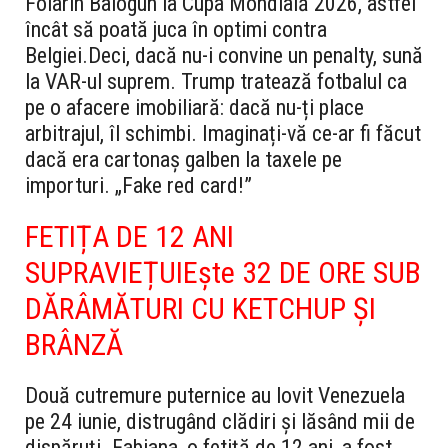
Folarin Balogun la Cupa Mondială 2026, astfel
încât să poată juca în optimi contra
Belgiei.
Deci, dacă nu-i convine un penalty, sună
la VAR-ul suprem. Trump tratează fotbalul ca
pe o afacere imobiliară: dacă nu-ți place
arbitrajul, îl schimbi. Imaginați-vă ce-ar fi făcut
dacă era cartonaș galben la taxele pe
importuri. „Fake red card!”
FETIȚA DE 12 ANI
SUPRAVIEȚUIEște 32 DE ORE SUB
DĂRÂMĂTURI CU KETCHUP ȘI
BRÂNZĂ
Două cutremure puternice au lovit Venezuela
pe 24 iunie, distrugând clădiri și lăsând mii de
dispăruți. Fabiana, o fetiță de 12 ani, a fost