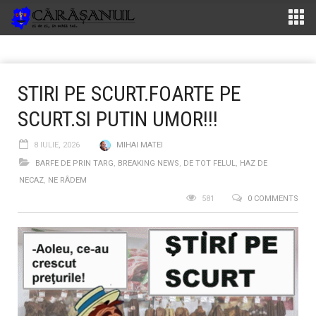
STIRI PE SCURT.FOARTE PE
SCURT.SI PUTIN UMOR!!!
8 IULIE, 2026
MIHAI MATEI
BARFE DE PRIN TARG
,
BREAKING NEWS
,
DE TOT FELUL
,
HAZ DE
NECAZ
,
NE RÂDEM
581
0 COMMENTS