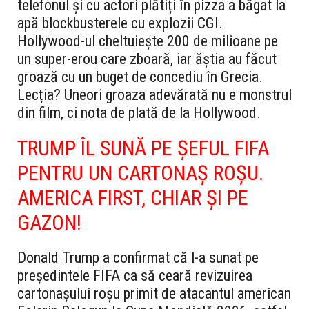
telefonul și cu actori plătiți în pizza a băgat la
apă blockbusterele cu explozii CGI.
Hollywood-ul cheltuiește 200 de milioane pe
un super-erou care zboară, iar ăștia au făcut
groază cu un buget de concediu în Grecia.
Lecția? Uneori groaza adevărată nu e monstrul
din film, ci nota de plată de la Hollywood.
TRUMP ÎL SUN
Ă
PE ȘEFUL FIFA
PENTRU UN CARTONAȘ ROȘU.
AMERICA FIRST, CHIAR ȘI PE
GAZON!
Donald Trump a confirmat că l-a sunat pe
președintele FIFA ca să ceară revizuirea
cartonașului roșu primit de atacantul american