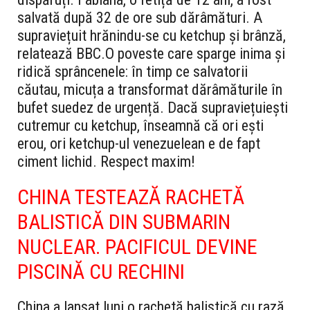
salvată după 32 de ore sub dărâmături. A
supraviețuit hrănindu-se cu ketchup și brânză,
relatează BBC.
O poveste care sparge inima și
ridică sprâncenele: în timp ce salvatorii
căutau, micuța a transformat dărâmăturile în
bufet suedez de urgență. Dacă supraviețuiești
cutremur cu ketchup, înseamnă că ori ești
erou, ori ketchup-ul venezuelean e de fapt
ciment lichid. Respect maxim!
CHINA TESTEAZĂ RACHETĂ
BALISTICĂ DIN SUBMARIN
NUCLEAR. PACIFICUL DEVINE
PISCINĂ CU RECHINI
China a lansat luni o rachetă balistică cu rază