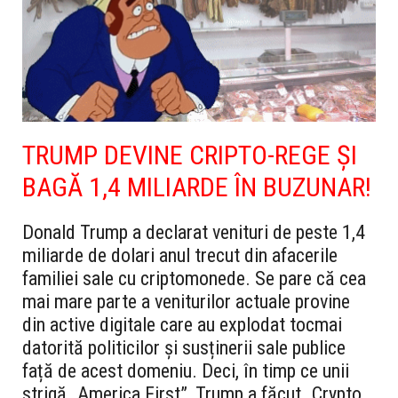
TRUMP DEVINE CRIPTO-REGE ȘI
BAGĂ 1,4 MILIARDE ÎN BUZUNAR!
Donald Trump a declarat venituri de peste 1,4
miliarde de dolari anul trecut din afacerile
familiei sale cu criptomonede. Se pare că cea
mai mare parte a veniturilor actuale provine
din active digitale care au explodat tocmai
datorită politicilor și susținerii sale publice
față de acest domeniu.
Deci, în timp ce unii
strigă „America First”, Trump a făcut „Crypto