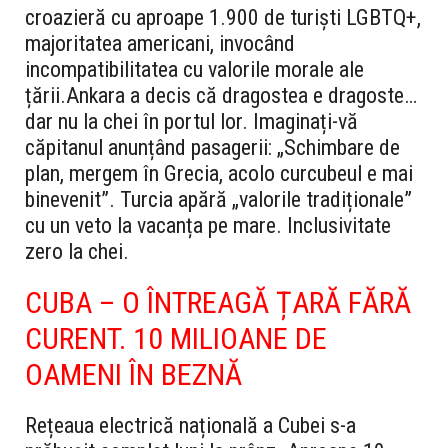
croazieră cu aproape 1.900 de turiști LGBTQ+,
majoritatea americani, invocând
incompatibilitatea cu valorile morale ale
țării.
Ankara a decis că dragostea e dragoste…
dar nu la chei în portul lor. Imaginați-vă
căpitanul anunțând pasagerii: „Schimbare de
plan, mergem în Grecia, acolo curcubeul e mai
binevenit”. Turcia apără „valorile tradiționale”
cu un veto la vacanța pe mare. Inclusivitate
zero la chei.
CUBA – O ÎNTREAGĂ ȚARĂ FĂRĂ
CURENT. 10 MILIOANE DE
OAMENI ÎN BEZNĂ
Rețeaua electrică națională a Cubei s-a