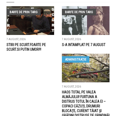
BARFE DE PRIN TARG
BARFE DE PRIN TARG
7 AUGUST, 2026
7 AUGUST, 2026
STIRI PE SCURT.FOARTE PE
S-A INTAMPLAT PE 7 AUGUST
SCURT.SI PUTIN UMOR!!!
ADMINISTRAŢIE
7 AUGUST, 2026
HAOS TOTAL PE VALEA
ALMĂJULUI! FURTUNA A
DISTRUS TOTUL ÎN CALEA EI –
COPACI CĂZUȚI, DRUMURI
BLOCAȚE, CURENT TĂIAT ȘI
GRĂDINI DISTRUSE DE GRINDINĂ!