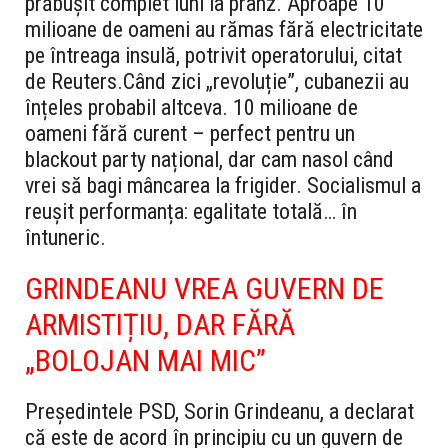
prăbușit complet luni la prânz. Aproape 10
milioane de oameni au rămas fără electricitate
pe întreaga insulă, potrivit operatorului, citat
de Reuters.
Când zici „revoluție”, cubanezii au
înțeles probabil altceva. 10 milioane de
oameni fără curent – perfect pentru un
blackout party național, dar cam nasol când
vrei să bagi mâncarea la frigider. Socialismul a
reușit performanța: egalitate totală… în
întuneric.
GRINDEANU VREA GUVERN DE
ARMISTIȚIU, DAR FĂRĂ
„BOLOJAN MAI MIC”
Președintele PSD, Sorin Grindeanu, a declarat
că este de acord în principiu cu un guvern de