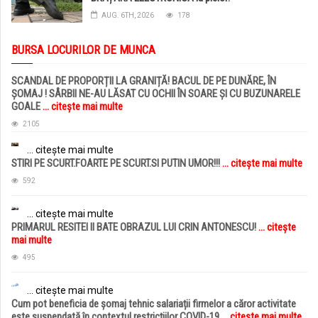
AUG. 6TH, 2026
178
BURSA LOCURILOR DE MUNCA
SCANDAL DE PROPORȚII LA GRANIȚĂ! BACUL DE PE DUNĂRE, ÎN
ȘOMAJ ! SÂRBII NE-AU LĂSAT CU OCHII ÎN SOARE ȘI CU BUZUNARELE
GOALE
... citește mai multe
2105
... citește mai multe
STIRI PE SCURT.FOARTE PE SCURT.SI PUTIN UMOR!!!
... citește mai multe
592
... citește mai multe
PRIMARUL RESITEI II BATE OBRAZUL LUI CRIN ANTONESCU!
... citește
mai multe
495
... citește mai multe
Cum pot beneficia de șomaj tehnic salariații firmelor a căror activitate
este suspendată în contextul restricțiilor COVID-19
... citește mai multe