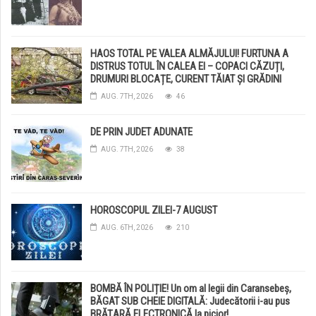
HAOS TOTAL PE VALEA ALMĂJULUI! FURTUNA A
DISTRUS TOTUL ÎN CALEA EI – COPACI CĂZUȚI,
DRUMURI BLOCAȚE, CURENT TĂIAT ȘI GRĂDINI
DISTRUSE DE GRINDINĂ!
AUG. 7TH, 2026
46
DE PRIN JUDET ADUNATE
AUG. 7TH, 2026
38
HOROSCOPUL ZILEI-7 AUGUST
AUG. 6TH, 2026
210
BOMBĂ ÎN POLIȚIE! Un om al legii din Caransebeș,
BĂGAT SUB CHEIE DIGITALĂ: Judecătorii i-au pus
BRĂȚARĂ ELECTRONICĂ la picior!