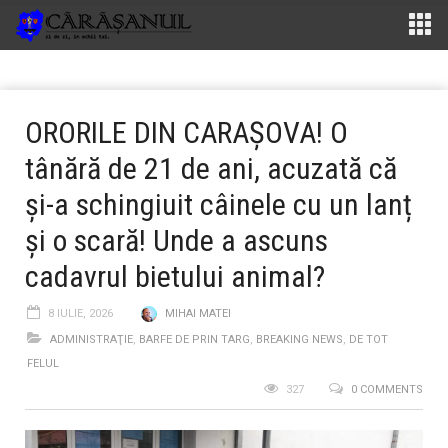
ORORILE DIN CARAȘOVA! O
tânără de 21 de ani, acuzată că
și-a schingiuit câinele cu un lanț
și o scară! Unde a ascuns
cadavrul bietului animal?
8 IULIE, 2026
MIHAI MATEI
ADMINISTRAŢIE
,
BARFE DE PRIN TARG
,
BREAKING NEWS
,
DE TOT
FELUL
327
0 COMMENTS