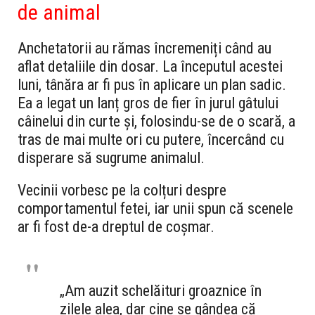
de animal
Anchetatorii au rămas încremeniți când au
aflat detaliile din dosar.
La începutul acestei
luni,
tânăra ar fi pus în aplicare un plan sadic.
Ea a legat un lanț gros de fier în jurul gâtului
câinelui din curte și,
folosindu-se de o scară,
a
tras de mai multe ori cu putere,
încercând cu
disperare să sugrume animalul.
Vecinii vorbesc pe la colțuri despre
comportamentul fetei,
iar unii spun că scenele
ar fi fost de-a dreptul de coșmar.
„Am auzit schelăituri groaznice în
zilele alea, dar cine se gândea că