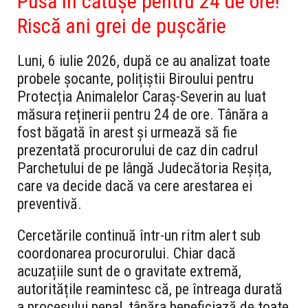
Pusă în cătușe pentru 24 de ore!
Riscă ani grei de pușcărie
Luni,
6 iulie 2026,
după ce au analizat toate
probele șocante,
polițiștii Biroului pentru
Protecția Animalelor Caraș-Severin au luat
măsura reținerii pentru 24 de ore.
Tânăra a
fost băgată în arest și urmează să fie
prezentată procurorului de caz din cadrul
Parchetului de pe lângă Judecătoria Reșița,
care va decide dacă va cere arestarea ei
preventivă.
Cercetările continuă într-un ritm alert sub
coordonarea procurorului.
Chiar dacă
acuzațiile sunt de o gravitate extremă,
autoritățile reamintesc că,
pe întreaga durată
a procesului penal,
tânăra beneficiază de toate