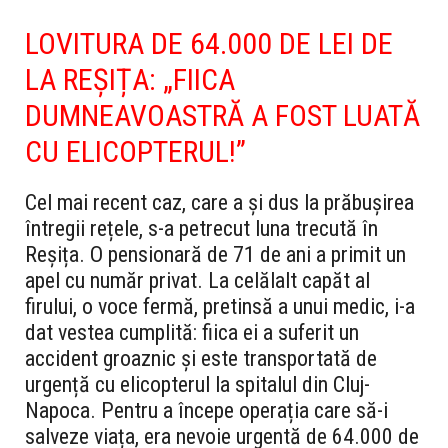
LOVITURA DE 64.000 DE LEI DE
LA REȘIȚA: „FIICA
DUMNEAVOASTRĂ A FOST LUATĂ
CU ELICOPTERUL!”
Cel mai recent caz, care a și dus la prăbușirea
întregii rețele, s-a petrecut luna trecută în
Reșița. O pensionară de 71 de ani a primit un
apel cu număr privat. La celălalt capăt al
firului, o voce fermă, pretinsă a unui medic, i-a
dat vestea cumplită: fiica ei a suferit un
accident groaznic și este transportată de
urgență cu elicopterul la spitalul din Cluj-
Napoca. Pentru a începe operația care să-i
salveze viața, era nevoie urgentă de 64.000 de