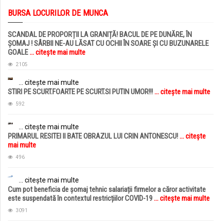
BURSA LOCURILOR DE MUNCA
SCANDAL DE PROPORȚII LA GRANIȚĂ! BACUL DE PE DUNĂRE, ÎN
ȘOMAJ ! SÂRBII NE-AU LĂSAT CU OCHII ÎN SOARE ȘI CU BUZUNARELE
GOALE
... citește mai multe
2105
... citește mai multe
STIRI PE SCURT.FOARTE PE SCURT.SI PUTIN UMOR!!!
... citește mai multe
592
... citește mai multe
PRIMARUL RESITEI II BATE OBRAZUL LUI CRIN ANTONESCU!
... citește
mai multe
496
... citește mai multe
Cum pot beneficia de șomaj tehnic salariații firmelor a căror activitate
este suspendată în contextul restricțiilor COVID-19
... citește mai multe
3091