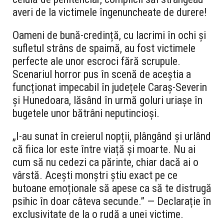
averi de la victimele îngenuncheate de durere!
Oameni de bună-credință, cu lacrimi în ochi și
sufletul strâns de spaimă, au fost victimele
perfecte ale unor escroci fără scrupule.
Scenariul horror pus în scenă de aceștia a
funcționat impecabil în județele Caraș-Severin
și Hunedoara, lăsând în urmă goluri uriașe în
bugetele unor bătrâni neputincioși.
„I-au sunat în creierul nopții, plângând și urlând
că fiica lor este între viață și moarte. Nu ai
cum să nu cedezi ca părinte, chiar dacă ai o
vârstă. Acești monștri știu exact pe ce
butoane emoționale să apese ca să te distrugă
psihic în doar câteva secunde.” — Declarație în
exclusivitate de la o rudă a unei victime.