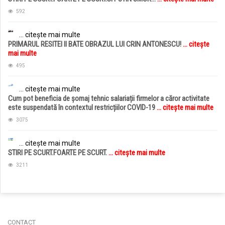
592
... citește mai multe
PRIMARUL RESITEI II BATE OBRAZUL LUI CRIN ANTONESCU!
... citește
mai multe
495
... citește mai multe
Cum pot beneficia de șomaj tehnic salariații firmelor a căror activitate
este suspendată în contextul restricțiilor COVID-19
... citește mai multe
3075
... citește mai multe
STIRI PE SCURT.FOARTE PE SCURT.
... citește mai multe
3211
jucarii copii
magazin copii
CONTACT