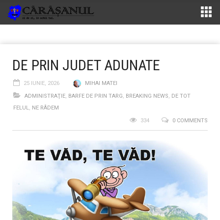
DE PRIN JUDET ADUNATE
25 IUNIE, 2026
MIHAI MATEI
ADMINISTRAŢIE
,
BARFE DE PRIN TARG
,
BREAKING NEWS
,
DE TOT
FELUL
,
NE RÂDEM
334
0 COMMENTS