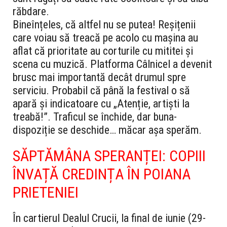
răbdare.
Bineînțeles, că altfel nu se putea! Reșițenii
care voiau să treacă pe acolo cu mașina au
aflat că prioritate au corturile cu mititei și
scena cu muzică. Platforma Câlnicel a devenit
brusc mai importantă decât drumul spre
serviciu. Probabil că până la festival o să
apară și indicatoare cu „Atenție, artiști la
treabă!”. Traficul se închide, dar buna-
dispoziție se deschide… măcar așa sperăm.
SĂPTĂMÂNA SPERANȚEI: COPIII
ÎNVAȚĂ CREDINȚA ÎN POIANA
PRIETENIEI
În cartierul Dealul Crucii, la final de iunie (29-