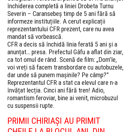
închiderea completă a liniei Drobeta Turnu
Severin – Caransebeș timp de 5 ani fără să
informeze instituțiile. A cerut explicații
reprezentantului CFR prezent, care nu avea
mandat să vorbească.
CFR a decis să închidă linia ferată 5 ani și a
anunțat… presa. Prefectul Gâfu a aflat din ziar,
ca tot omul de rând. Scenă de film: „Dom’le,
voi vreți să facem transbordare cu autobuzele,
dar unde să punem mașinile? Pe câmp?”
Reprezentantul CFR a stat ca elevul care n-a
învățat lecția. Cinci ani fără tren! Adio,
romantism feroviar, bine ai venit, microbuzul
cu suspensii rupte.
PRIMII CHIRIAȘI AU PRIMIT
CHEILE LA BLOCUL ANL DIN