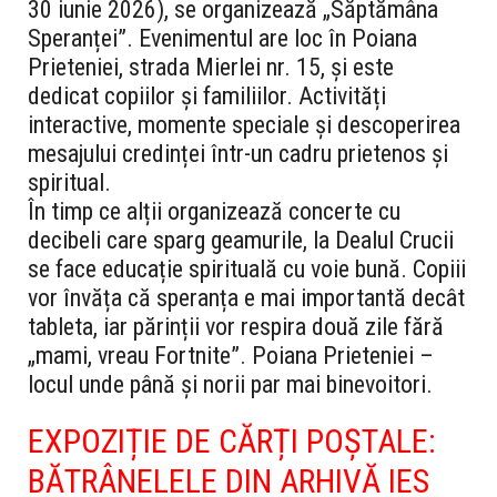
30 iunie 2026), se organizează „Săptămâna
Speranței”. Evenimentul are loc în Poiana
Prieteniei, strada Mierlei nr. 15, și este
dedicat copiilor și familiilor. Activități
interactive, momente speciale și descoperirea
mesajului credinței într-un cadru prietenos și
spiritual.
În timp ce alții organizează concerte cu
decibeli care sparg geamurile, la Dealul Crucii
se face educație spirituală cu voie bună. Copiii
vor învăța că speranța e mai importantă decât
tableta, iar părinții vor respira două zile fără
„mami, vreau Fortnite”. Poiana Prieteniei –
locul unde până și norii par mai binevoitori.
EXPOZIȚIE DE CĂRȚI POȘTALE:
BĂTRÂNELELE DIN ARHIVĂ IES