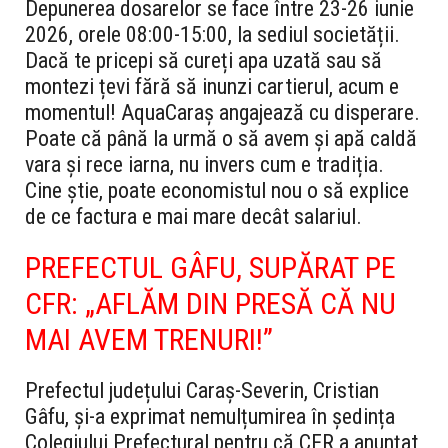
Depunerea dosarelor se face între 23-26 iunie
2026, orele 08:00-15:00, la sediul societății.
Dacă te pricepi să cureți apa uzată sau să
montezi țevi fără să inunzi cartierul, acum e
momentul! AquaCaraș angajează cu disperare.
Poate că până la urmă o să avem și apă caldă
vara și rece iarna, nu invers cum e tradiția.
Cine știe, poate economistul nou o să explice
de ce factura e mai mare decât salariul.
PREFECTUL GÂFU, SUPĂRAT PE
CFR: „AFLĂM DIN PRESĂ CĂ NU
MAI AVEM TRENURI!”
Prefectul județului Caraș-Severin, Cristian
Gâfu, și-a exprimat nemulțumirea în ședința
Colegiului Prefectural pentru că CFR a anunțat