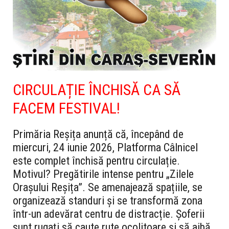
CIRCULAȚIE ÎNCHISĂ CA SĂ
FACEM FESTIVAL!
Primăria Reșița anunță că, începând de
miercuri, 24 iunie 2026, Platforma Câlnicel
este complet închisă pentru circulație.
Motivul? Pregătirile intense pentru „Zilele
Orașului Reșița”. Se amenajează spațiile, se
organizează standuri și se transformă zona
într-un adevărat centru de distracție. Șoferii
sunt rugați să caute rute ocolitoare și să aibă