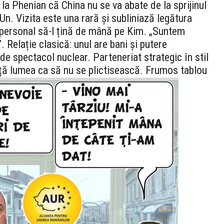
la Phenian că China nu se va abate de la sprijinul
n. Vizita este una rară și subliniază legătura
 personal să-l țină de mână pe Kim. „Suntem
. Relație clasică: unul are bani și putere
e spectacol nuclear. Parteneriat strategic în stil
nță lumea ca să nu se plictisească. Frumos tablou