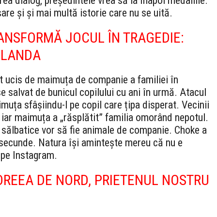
vrea dialog, președintele vrea să ia înapoi medaliile.
re și și mai multă istorie care nu se uită.
ANSFORMĂ JOCUL ÎN TRAGEDIE:
AILANDA
st ucis de maimuța de companie a familiei în
 salvat de bunicul copilului cu ani în urmă. Atacul
imuța sfâșiindu-l pe copil care țipa disperat. Vecinii
 iar maimuța a „răsplătit” familia omorând nepotul.
e sălbatice vor să fie animale de companie. Choke a
a secunde. Natura își amintește mereu că nu e
e pe Instagram.
COREEA DE NORD, PRIETENUL NOSTRU