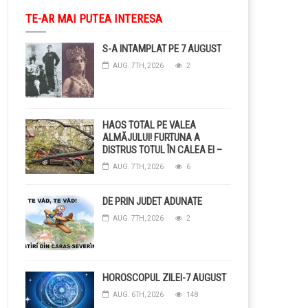
TE-AR MAI PUTEA INTERESA
S-A INTAMPLAT PE 7 AUGUST
AUG. 7TH, 2026
2
HAOS TOTAL PE VALEA
ALMĂJULUI! FURTUNA A
DISTRUS TOTUL ÎN CALEA EI –
COPACI CĂZUȚI, DRUMURI
AUG. 7TH, 2026
6
BLOCAȚE, CURENT TĂIAT ȘI
GRĂDINI DISTRUSE DE
GRINDINĂ!
DE PRIN JUDET ADUNATE
AUG. 7TH, 2026
2
HOROSCOPUL ZILEI-7 AUGUST
AUG. 6TH, 2026
148