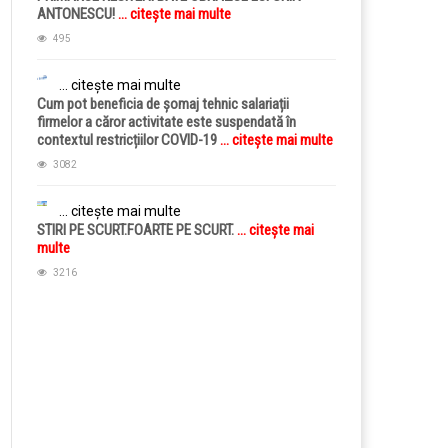
ANTONESCU!
... citește mai multe
495
... citește mai multe
Cum pot beneficia de șomaj tehnic salariații
firmelor a căror activitate este suspendată în
contextul restricțiilor COVID-19
... citește mai multe
3082
... citește mai multe
STIRI PE SCURT.FOARTE PE SCURT.
... citește mai
multe
3216