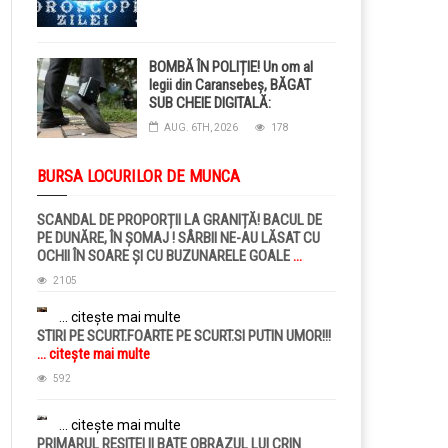
BOMBĂ ÎN POLIȚIE! Un om al
legii din Caransebeș, BĂGAT
SUB CHEIE DIGITALĂ:
Judecătorii i-au pus BRĂȚARĂ
AUG. 6TH, 2026
178
ELECTRONICĂ la picior!
BURSA LOCURILOR DE MUNCA
SCANDAL DE PROPORȚII LA GRANIȚĂ! BACUL DE
PE DUNĂRE, ÎN ȘOMAJ ! SÂRBII NE-AU LĂSAT CU
OCHII ÎN SOARE ȘI CU BUZUNARELE GOALE
...
citește mai multe
2105
... citește mai multe
STIRI PE SCURT.FOARTE PE SCURT.SI PUTIN UMOR!!!
... citește mai multe
592
... citește mai multe
PRIMARUL RESITEI II BATE OBRAZUL LUI CRIN