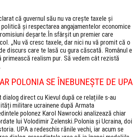
rat că guvernul său nu va crește taxele și
ea politică și respectarea angajamentelor economice
promisiuni deșarte.
În sfârșit un premier care
ol. „Nu vă cresc taxele, dar nici nu vă promit că o
l de discurs care te lasă cu gura căscată. Românul e
ă primească realism pur. Să vedem cât rezistă
.
DAR POLONIA SE ÎNEBUNEȘTE DE UPA
 dialog direct cu Kievul după ce relațiile s-au
nități militare ucrainene după Armata
dintele polonez Karol Nawrocki analizează chiar
ordate lui Volodimir Zelenski.
Polonia și Ucraina, doi
storia. UPA a redeschis rănile vechi, iar acum se