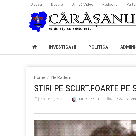
Acasa
Despre
Arhivă Video
Redacţia
Parte
INVESTIGAŢII
POLITICĂ
ADMINI
Home
Ne Râdem
STIRI PE SCURT.FOARTE PE 
10 IUNIE, 2026
MIHAI MATEI
BARFE DE PR