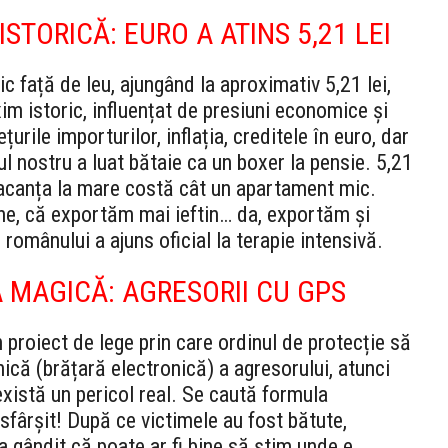
STORICĂ: EURO A ATINS 5,21 LEI
c față de leu, ajungând la aproximativ 5,21 lei,
m istoric, influențat de presiuni economice și
urile importurilor, inflația, creditele în euro, dar
ul nostru a luat bătaie ca un boxer la pensie. 5,21
 vacanța la mare costă cât un apartament mic.
ine, că exportăm mai ieftin… da, exportăm și
românului a ajuns oficial la terapie intensivă.
 MAGICĂ: AGRESORII CU GPS
proiect de lege prin care ordinul de protecție să
nică (brățară electronică) a agresorului, atunci
există un pericol real. Se caută formula
 sfârșit! După ce victimele au fost bătute,
a gândit că poate ar fi bine să știm unde e