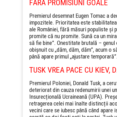
FĂRĂ PROMISIUNI GOALE
Premierul desemnat Eugen Tomac a decla
impozitele. Prioritatea este stabilitat
ale României, fără măsuri populiste și 
promite că nu promite. Sună ca un mirac
să fie bine”. Onestitate brutală – genu
obișnuit cu „dăm, dăm, dăm”, acum o s
până apare primul „ajustare temporară”
TUSK VREA PACE CU KIEV, 
Premierul Poloniei, Donald Tusk, a cerut
deteriorat din cauza redenumirii unei u
Insurecțională Ucraineană (UPA). Preșe
retragerea celei mai înalte distincții ac
vecini care se iubesc până când apare i