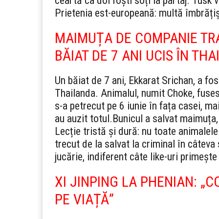
ceartă ca doi foști soți la partaj. Tusk 
Prietenia est-europeană: multă îmbrățișa
MAIMUȚA DE COMPANIE TR
BĂIAT DE 7 ANI UCIS ÎN TH
Un băiat de 7 ani, Ekkarat Srichan, a fo
Thailanda. Animalul, numit Choke, fusese
s-a petrecut pe 6 iunie în fața casei, ma
au auzit totul.
Bunicul a salvat maimuța,
Lecție tristă și dură: nu toate animalel
trecut de la salvat la criminal în câtev
jucărie, indiferent câte like-uri primeșt
XI JINPING LA PHENIAN: „
PE VIAȚĂ”