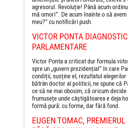
agresorul. Revoluție! Până acum ordinul
mă omorî”. De acum înainte o să avem ș
meu?” cu notificări push.
VICTOR PONTA DIAGNOSTIC
PARLAMENTARE
Victor Ponta a criticat dur formula vii
spre un „guvern prezidențial” în care Pa
condiții, susține el, rezultatul alegeril
bătrân doctor al politicii, ne spune că
ce să ne mai obosim, că oricum decide 
frumusețe unde câștigătoarea e deja h
formă pură: cu forme, dar fără fond.
EUGEN TOMAC, PREMIERUL A