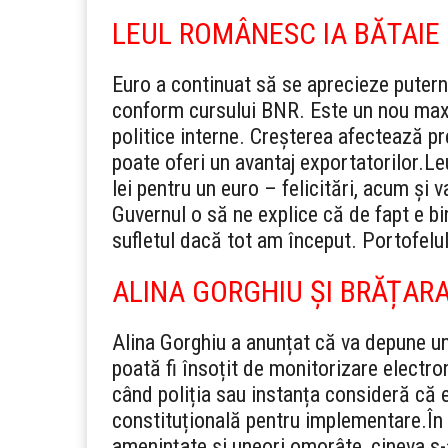
LEUL ROMÂNESC IA BĂTAIE I
Euro a continuat să se aprecieze puterni
conform cursului BNR. Este un nou maxi
politice interne. Creșterea afectează preț
poate oferi un avantaj exportatorilor.
Le
lei pentru un euro – felicitări, acum și
Guvernul o să ne explice că de fapt e b
sufletul dacă tot am început. Portofelul 
ALINA GORGHIU ȘI BRĂȚARA
Alina Gorghiu a anunțat că va depune un 
poată fi însoțit de monitorizare electro
când poliția sau instanța consideră că 
constituțională pentru implementare.
În
amenințate și uneori omorâte, cineva s-