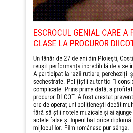
ESCROCUL GENIAL CARE A P
CLASE LA PROCUROR DIICO
Un tânăr de 27 de ani din Ploiești, Cost
reușit performanța incredibilă de a se in
A participat la razii rutiere, percheziții
sechestrate. Polițiștii autentici îl consi
complicate. Prins prima dată, a profitat 
procuror DIICOT. A fost arestat prevent
ore de operațiuni polițienești decât mulț
fără să știi notele muzicale și ai ajung
actele false și tupeul bat orice diplomă.
mijlocul lor. Film românesc pur sânge.