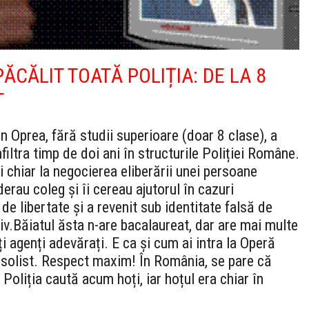
ĂCĂLIT TOATĂ POLIȚIA: DE LA 8
T
in Oprea, fără studii superioare (doar 8 clase), a
filtra timp de doi ani în structurile Poliției Române.
 și chiar la negocierea eliberării unei persoane
derau coleg și îi cereau ajutorul în cazuri
de libertate și a revenit sub identitate falsă de
iv.
Băiatul ăsta n-are bacalaureat, dar are mai multe
i agenți adevărați. E ca și cum ai intra la Operă
e solist. Respect maxim! În România, se pare că
 Poliția caută acum hoți, iar hoțul era chiar în