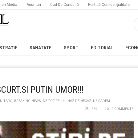
neri Media
Anunțuri
Cod De Conduită
Politică Confidențialitate
STRAȚIE
SANATATE
SPORT
EDITORIAL
ECON
SCURT.SI PUTIN UMOR!!!
IN TARG
,
BREAKING NEWS
,
DE TOT FELUL
,
HAZ DE NECAZ
,
NE RÂDEM
589
0 COMMENTS