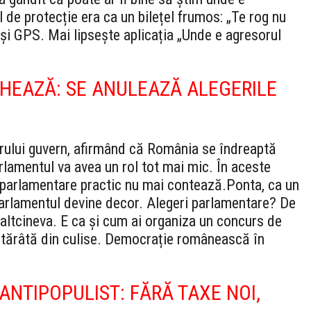
 de protecție era ca un bilețel frumos: „Te rog nu
i GPS. Mai lipsește aplicația „Unde e agresorul
HEAZĂ: SE ANULEAZĂ ALEGERILE
torului guvern, afirmând că România se îndreaptă
rlamentul va avea un rol tot mai mic. În aceste
or parlamentare practic nu mai contează.
Ponta, ca un
 Parlamentul devine decor. Alegeri parlamentare? De
altcineva. E ca și cum ai organiza un concurs de
otărâtă din culise. Democrație românească în
NTIPOPULIST: FĂRĂ TAXE NOI,