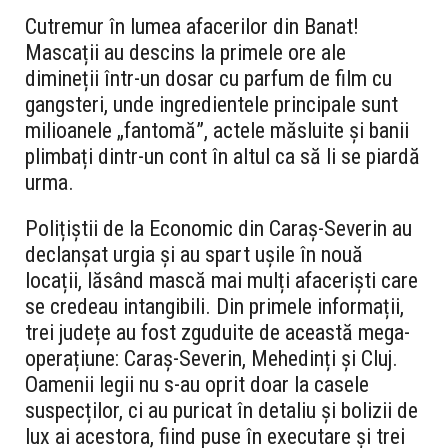
Cutremur în lumea afacerilor din Banat!
Mascații au descins la primele ore ale
dimineții într-un dosar cu parfum de film cu
gangsteri, unde ingredientele principale sunt
milioanele „fantomă”, actele măsluite și banii
plimbați dintr-un cont în altul ca să li se piardă
urma.
Polițiștii de la Economic din Caraș-Severin au
declanșat urgia și au spart ușile în nouă
locații, lăsând mască mai mulți afaceriști care
se credeau intangibili. Din primele informații,
trei județe au fost zguduite de această mega-
operațiune: Caraș-Severin, Mehedinți și Cluj.
Oamenii legii nu s-au oprit doar la casele
suspecților, ci au puricat în detaliu și bolizii de
lux ai acestora, fiind puse în executare și trei