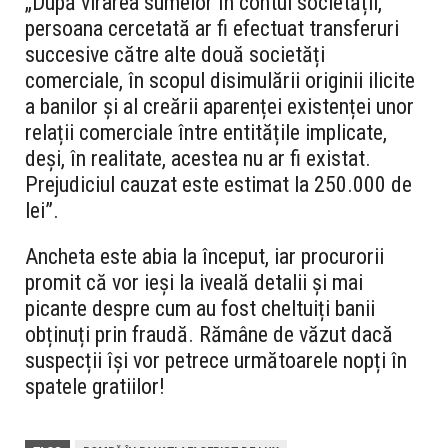
„După virarea sumelor în contul societății,
persoana cercetată ar fi efectuat transferuri
succesive către alte două societăți
comerciale, în scopul disimulării originii ilicite
a banilor și al creării aparenței existenței unor
relații comerciale între entitățile implicate,
deși, în realitate, acestea nu ar fi existat.
Prejudiciul cauzat este estimat la 250.000 de
lei”.
Ancheta este abia la început, iar procurorii
promit că vor ieși la iveală detalii și mai
picante despre cum au fost cheltuiți banii
obținuți prin fraudă. Rămâne de văzut dacă
suspecții își vor petrece următoarele nopți în
spatele gratiilor!