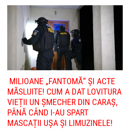
MILIOANE „FANTOMĂ” ȘI ACTE
MĂSLUITE! CUM A DAT LOVITURA
VIEȚII UN ȘMECHER DIN CARAȘ,
PÂNĂ CÂND I-AU SPART
MASCAȚII UȘA ȘI LIMUZINELE!