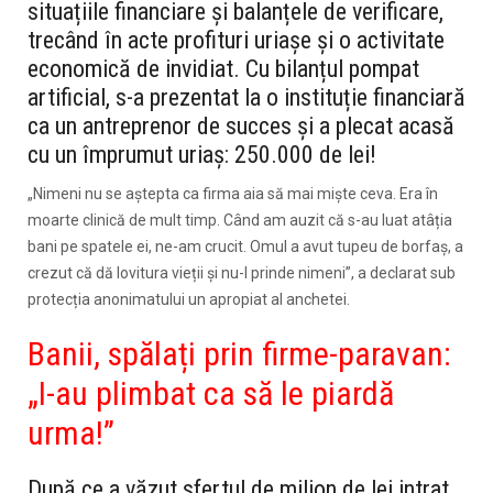
situațiile financiare și balanțele de verificare,
trecând în acte profituri uriașe și o activitate
economică de invidiat. Cu bilanțul pompat
artificial, s-a prezentat la o instituție financiară
ca un antreprenor de succes și a plecat acasă
cu un împrumut uriaș: 250.000 de lei!
„Nimeni nu se aștepta ca firma aia să mai miște ceva. Era în
moarte clinică de mult timp. Când am auzit că s-au luat atâția
bani pe spatele ei, ne-am crucit. Omul a avut tupeu de borfaș, a
crezut că dă lovitura vieții și nu-l prinde nimeni”, a declarat sub
protecția anonimatului un apropiat al anchetei.
Banii, spălați prin firme-paravan:
„I-au plimbat ca să le piardă
urma!”
După ce a văzut sfertul de milion de lei intrat