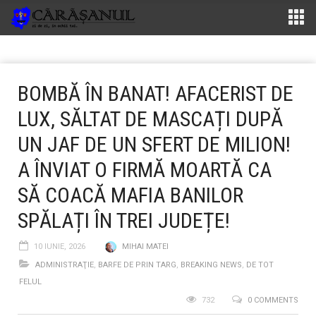
BOMBĂ ÎN BANAT! AFACERIST DE
LUX, SĂLTAT DE MASCAȚI DUPĂ
UN JAF DE UN SFERT DE MILION!
A ÎNVIAT O FIRMĂ MOARTĂ CA
SĂ COACĂ MAFIA BANILOR
SPĂLAȚI ÎN TREI JUDEȚE!
10 IUNIE, 2026
MIHAI MATEI
ADMINISTRAŢIE
,
BARFE DE PRIN TARG
,
BREAKING NEWS
,
DE TOT
FELUL
732
0 COMMENTS