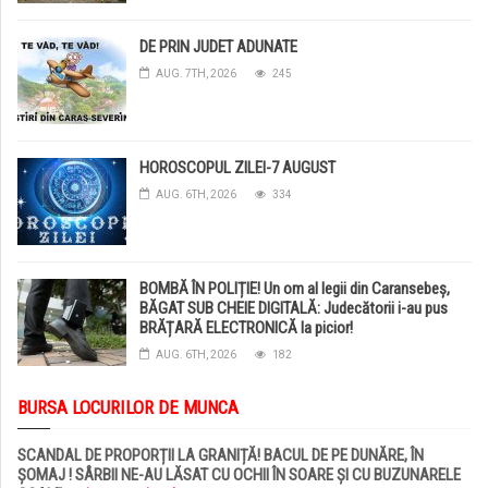
DE PRIN JUDET ADUNATE
AUG. 7TH, 2026
245
HOROSCOPUL ZILEI-7 AUGUST
AUG. 6TH, 2026
334
BOMBĂ ÎN POLIȚIE! Un om al legii din Caransebeș,
BĂGAT SUB CHEIE DIGITALĂ: Judecătorii i-au pus
BRĂȚARĂ ELECTRONICĂ la picior!
AUG. 6TH, 2026
182
BURSA LOCURILOR DE MUNCA
SCANDAL DE PROPORȚII LA GRANIȚĂ! BACUL DE PE DUNĂRE, ÎN
ȘOMAJ ! SÂRBII NE-AU LĂSAT CU OCHII ÎN SOARE ȘI CU BUZUNARELE