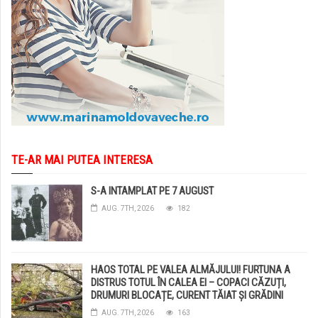
TE-AR MAI PUTEA INTERESA
S-A INTAMPLAT PE 7 AUGUST
AUG. 7TH, 2026
182
HAOS TOTAL PE VALEA ALMĂJULUI! FURTUNA A
DISTRUS TOTUL ÎN CALEA EI – COPACI CĂZUȚI,
DRUMURI BLOCAȚE, CURENT TĂIAT ȘI GRĂDINI
DISTRUSE DE GRINDINĂ!
AUG. 7TH, 2026
163