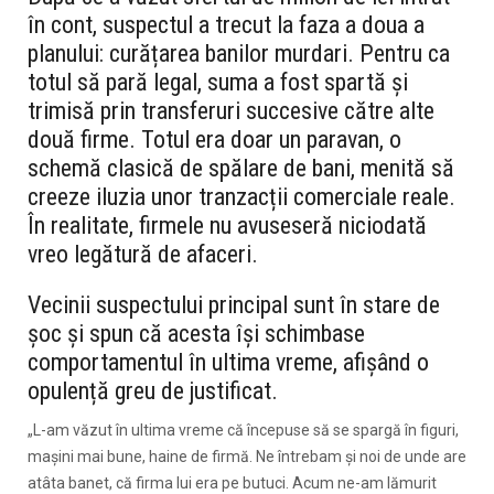
în cont, suspectul a trecut la faza a doua a
planului: curățarea banilor murdari. Pentru ca
totul să pară legal, suma a fost spartă și
trimisă prin transferuri succesive către alte
două firme. Totul era doar un paravan, o
schemă clasică de spălare de bani, menită să
creeze iluzia unor tranzacții comerciale reale.
În realitate, firmele nu avuseseră niciodată
vreo legătură de afaceri.
Vecinii suspectului principal sunt în stare de
șoc și spun că acesta își schimbase
comportamentul în ultima vreme, afișând o
opulență greu de justificat.
„L-am văzut în ultima vreme că începuse să se spargă în figuri,
mașini mai bune, haine de firmă. Ne întrebam și noi de unde are
atâta banet, că firma lui era pe butuci. Acum ne-am lămurit