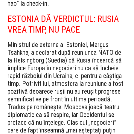
hao” la check-in.
ESTONIA DĂ VERDICTUL: RUSIA
VREA TIMP, NU PACE
Ministrul de externe al Estoniei, Margus
Tsahkna, a declarat după reuniunea NATO de
la Helsingborg (Suedia) că Rusia încearcă să
implice Europa în negocieri nu ca să încheie
rapid războiul din Ucraina, ci pentru a câştiga
timp. Potrivit lui, atmosfera la reuniune a fost
pozitivă deoarece ruşii nu au reuşit progrese
semnificative pe front în ultima perioadă.
Tradus pe româneşte: Moscova joacă teatru
diplomatic ca să respire, iar Occidentul se
preface că nu înţelege. Clasicul „negocieri”
care de fapt înseamnă „mai aşteptaţi puţin