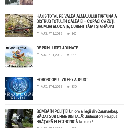
HAOS TOTAL PE VALEA ALMĂJULUI! FURTUNA A
DISTRUS TOTUL ÎN CALEA EI – COPACI CĂZUȚI,
DRUMURI BLOCAȚE, CURENT TĂIAT ȘI GRĂDINI
DISTRUSE DE GRINDINĂ!
AUG. 7TH, 2026
163
DE PRIN JUDET ADUNATE
AUG. 7TH, 2026
244
HOROSCOPUL ZILEI-7 AUGUST
AUG. 6TH, 2026
330
BOMBĂ ÎN POLIȚIE! Un om al legii din Caransebeș,
BĂGAT SUB CHEIE DIGITALĂ: Judecătorii i-au pus
BRĂȚARĂ ELECTRONICĂ la picior!