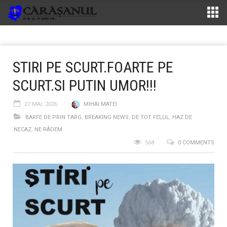
STIRI PE SCURT.FOARTE PE
SCURT.SI PUTIN UMOR!!!
27 MAI, 2026
MIHAI MATEI
BARFE DE PRIN TARG
,
BREAKING NEWS
,
DE TOT FELUL
,
HAZ DE
NECAZ
,
NE RÂDEM
568
0 COMMENTS