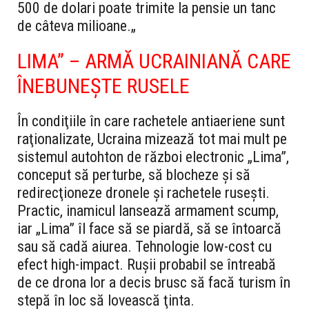
500 de dolari poate trimite la pensie un tanc
de câteva milioane.
„
LIMA” – ARMĂ UCRAINIANĂ CARE
ÎNEBUNEŞTE RUSELE
În condiţiile în care rachetele antiaeriene sunt
raţionalizate, Ucraina mizează tot mai mult pe
sistemul autohton de război electronic „Lima”,
conceput să perturbe, să blocheze şi să
redirecţioneze dronele şi rachetele ruseşti.
Practic, inamicul lansează armament scump,
iar „Lima” îl face să se piardă, să se întoarcă
sau să cadă aiurea. Tehnologie low-cost cu
efect high-impact. Ruşii probabil se întreabă
de ce drona lor a decis brusc să facă turism în
stepă în loc să lovească ţinta.