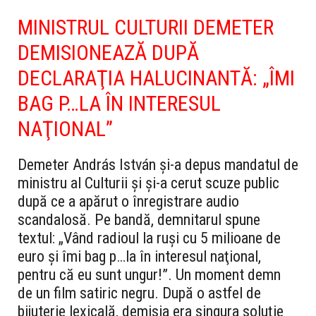
MINISTRUL CULTURII DEMETER
DEMISIONEAZĂ DUPĂ
DECLARAŢIA HALUCINANTĂ: „ÎMI
BAG P…LA ÎN INTERESUL
NAŢIONAL”
Demeter András István şi-a depus mandatul de
ministru al Culturii şi şi-a cerut scuze public
după ce a apărut o înregistrare audio
scandalosă. Pe bandă, demnitarul spune
textul: „Vând radioul la ruşi cu 5 milioane de
euro şi îmi bag p…la în interesul naţional,
pentru că eu sunt ungur!”. Un moment demn
de un film satiric negru. După o astfel de
bijuterie lexicală, demisia era singura soluţie