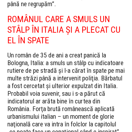
până ne regrupăm”.
ROMÂNUL CARE A SMULS UN
STÂLP ÎN ITALIA ŞI A PLECAT CU
EL ÎN SPATE
Un român de 35 de ani a creat panică la
Bologna, Italia: a smuls un stâlp cu indicatoare
rutiere de pe stradă şi l-a cărat în spate pe mai
multe străzi până a intervenit poliţia. Bărbatul
a fost cercetat şi ulterior expulzat din Italia.
Probabil voia suvenir, sau i s-a părut că
indicatorul ar arăta bine în curtea din
România. Forţa brută românească aplicată
urbanismului italian – un moment de glorie
naţională care va intra în folclor la capitolul
„ce poate face un conaţional când e inspirat”.