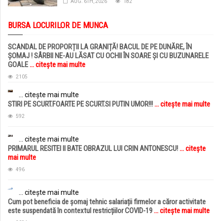
AUG. 6TH, 2026
182
BURSA LOCURILOR DE MUNCA
SCANDAL DE PROPORȚII LA GRANIȚĂ! BACUL DE PE DUNĂRE, ÎN
ȘOMAJ ! SÂRBII NE-AU LĂSAT CU OCHII ÎN SOARE ȘI CU BUZUNARELE
GOALE
... citește mai multe
2105
... citește mai multe
STIRI PE SCURT.FOARTE PE SCURT.SI PUTIN UMOR!!!
... citește mai multe
592
... citește mai multe
PRIMARUL RESITEI II BATE OBRAZUL LUI CRIN ANTONESCU!
... citește
mai multe
496
... citește mai multe
Cum pot beneficia de șomaj tehnic salariații firmelor a căror activitate
este suspendată în contextul restricțiilor COVID-19
... citește mai multe