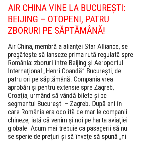
AIR CHINA VINE LA BUCUREŞTI:
BEIJING – OTOPENI, PATRU
ZBORURI PE SĂPTĂMÂNĂ!
Air China, membră a alianţei Star Alliance, se
pregăteşte să lanseze prima rută regulată spre
România: zboruri între Beijing şi Aeroportul
Internaţional „Henri Coandă” Bucureşti, de
patru ori pe săptămână. Compania vrea
aprobări şi pentru extensie spre Zagreb,
Croaţia, urmând să vândă bilete şi pe
segmentul Bucureşti – Zagreb. După ani în
care România era ocolită de marile companii
chineze, iată că venim şi noi pe harta aviaţiei
globale. Acum mai trebuie ca pasagerii să nu
se sperie de preţuri şi să înveţe să spună „ni