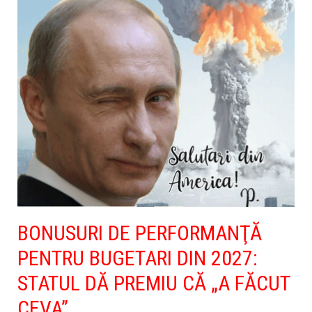
BONUSURI DE PERFORMANŢĂ
PENTRU BUGETARI DIN 2027:
STATUL DĂ PREMIU CĂ „A FĂCUT
CEVA”