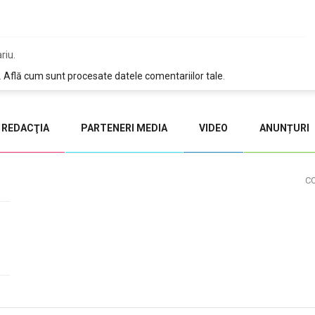
riu.
.
Află cum sunt procesate datele comentariilor tale
.
REDACŢIA
PARTENERI MEDIA
VIDEO
ANUNȚURI
C