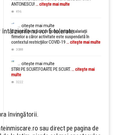
ANTONESCU!
... citește mai multe
496
... citește mai multe
întârzierile nu vor fi tolerate:
Cum pot beneficia de șomaj tehnic salariații
firmelor a căror activitate este suspendată în
contextul restricțiilor COVID-19
... citește mai multe
3088
... citește mai multe
STIRI PE SCURT.FOARTE PE SCURT.
... citește mai
multe
3222
ra învingătorii.
tateinmiscare.ro sau direct pe pagina de