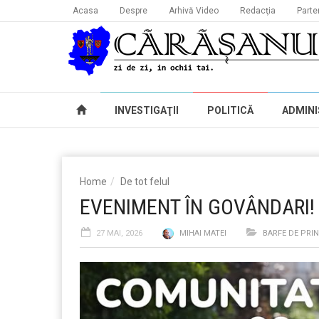
Acasa
Despre
Arhivă Video
Redacţia
Parte
INVESTIGAŢII
POLITICĂ
ADMINI
Home
De tot felul
EVENIMENT ÎN GOVÂNDARI!
27 MAI, 2026
MIHAI MATEI
BARFE DE PRI