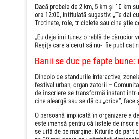
Dacă probele de 2 km, 5 km și 10 km sun
ora 12:00, intitulată sugestiv: „Te dai 
Trotinete, role, triciclete sau cine știe c
„Eu deja îmi tunez o rablă de cărucior vec
Reșița care a cerut să nu-i fie publicat
Banii se duc pe fapte bune: 
Dincolo de standurile interactive, zonel
festival urban, organizatorii – Comunit
de înscriere se transformă instant într-
cine aleargă sau se dă cu „orice”, face 
O persoană implicată în organizare a dat
este imensă pentru că listele de înscrie
se uită de pe margine. Kiturile de partic