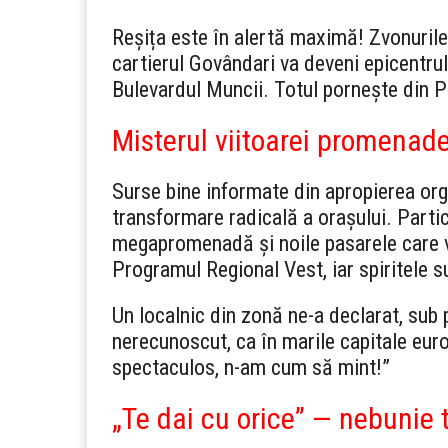
Reșița este în alertă maximă! Zvonurile
cartierul Govândari va deveni epicentru
Bulevardul Muncii. Totul pornește din Pa
Misterul viitoarei promenade
Surse bine informate din apropierea or
transformare radicală a orașului. Partic
megapromenadă și noile pasarele care vo
Programul Regional Vest, iar spiritele s
Un localnic din zonă ne-a declarat, sub 
nerecunoscut, ca în marile capitale euro
spectaculos, n-am cum să mint!”
„Te dai cu orice” — nebunie 