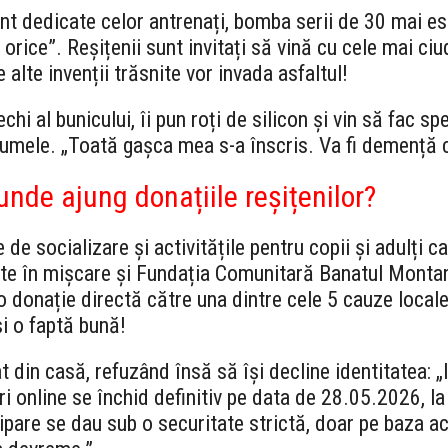
t dedicate celor antrenați, bomba serii de 30 mai es
cu orice”. Reșițenii sunt invitați să vină cu cele mai 
e alte invenții trăsnite vor invada asfaltul!
hi al bunicului, îi pun roți de silicon și vin să fac sp
 numele. „Toată gașca mea s-a înscris. Va fi demență c
unde ajung donațiile reșițenilor?
e de socializare și activitățile pentru copii și adulți
ate în mișcare și Fundația Comunitară Banatul Montan
o donație directă către una dintre cele 5 cauze locale
și o faptă bună!
 din casă, refuzând însă să își decline identitatea: „
ri online se închid definitiv pe data de 28.05.2026, la
ipare se dau sub o securitate strictă, doar pe baza ac