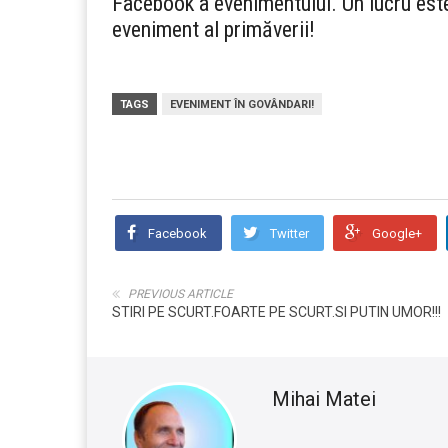
Facebook a evenimentului. Un lucru este 
eveniment al primăverii!
TAGS
EVENIMENT ÎN GOVÂNDARI!
Facebook
Twitter
Google+
PREVIOUS ARTICLE
STIRI PE SCURT.FOARTE PE SCURT.SI PUTIN UMOR!!!
Mihai Matei