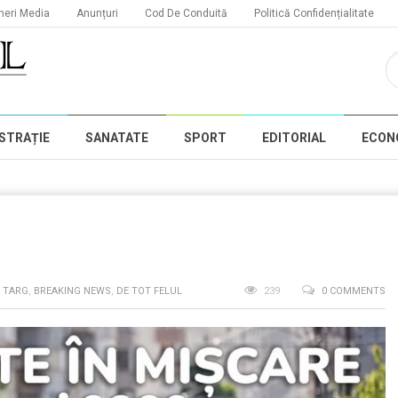
neri Media
Anunțuri
Cod De Conduită
Politică Confidențialitate
STRAȚIE
SANATATE
SPORT
EDITORIAL
ECON
N TARG
,
BREAKING NEWS
,
DE TOT FELUL
239
0 COMMENTS