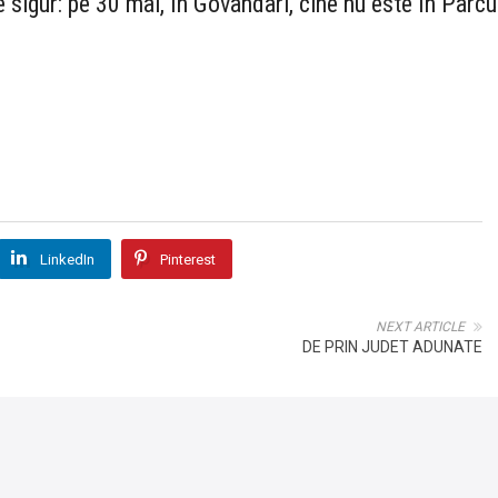
sigur: pe 30 mai, în Govândari, cine nu este în Parcu
LinkedIn
Pinterest
NEXT ARTICLE
DE PRIN JUDET ADUNATE