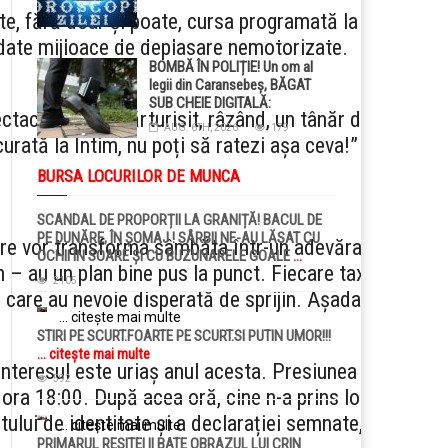
te, fără doar și poate, cursa programată la
ciudate mijloace de deplasare nemotorizate.
BOMBĂ ÎN POLIȚIE! Un om al
legii din Caransebeș, BĂGAT
SUB CHEIE DIGITALĂ:
ectacol”, ne-a mărturisit, râzând, un tânăr din
Judecătorii i-au pus BRĂȚARĂ
AUG. 6TH, 2026
179
ELECTRONICĂ la picior!
urată la Intim, nu poți să ratezi așa ceva!”
BURSA LOCURILOR DE MUNCA
SCANDAL DE PROPORȚII LA GRANIȚĂ! BACUL DE
PE DUNĂRE, ÎN ȘOMAJ ! SÂRBII NE-AU LĂSAT CU
 care vor transforma sâmbăta într-un adevărat
OCHII ÎN SOARE ȘI CU BUZUNARELE GOALE
...
 – au un plan bine pus la punct. Fiecare taxă
citește mai multe
2105
 care au nevoie disperată de sprijin. Așadar,
... citește mai multe
STIRI PE SCURT.FOARTE PE SCURT.SI PUTIN UMOR!!!
... citește mai multe
Interesul este uriaș anul acesta. Presiunea
592
 ora 18:00. După acea oră, cine n-a prins loc,
tului de identitate și a declarației semnate,
... citește mai multe
PRIMARUL RESITEI II BATE OBRAZUL LUI CRIN