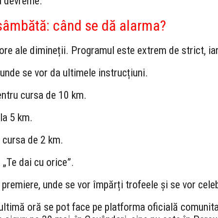
a devreme.”
e sâmbătă: când se dă alarma?
ore ale dimineții. Programul este extrem de strict, iar 
unde se vor da ultimele instrucțiuni.
entru cursa de 10 km.
la 5 km.
a cursa de 2 km.
„Te dai cu orice”.
 premiere, unde se vor împărți trofeele și se vor celeb
 de ultimă oră se pot face pe platforma oficială comuni