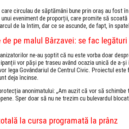
 care circulau de săptămâni bune prin oraș au fost î
l unui eveniment de proporții, care promite să scoată
rcul de la Intim, dar ce se ascunde, de fapt, în spate
 de pe malul Bârzavei: se fac legături
ganizatorilor ne-au șoptit că nu este vorba doar des
ipanții vor păși pe traseu având ocazia unică de a-și
r lega Govândariul de Centrul Civic. Proiectul este fi
unt deja încinse.
protecția anonimatului: „Am auzit că vor să schimbe t
pene. Sper doar să nu ne trezim cu bulevardul blocat 
totală la cursa programată la prânz