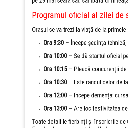
pe 29 mai seara sau sâmbătă dimineaț
Programul oficial al zilei d
Orașul se va trezi la viață de la primele 
Ora 9:30
– Începe ședința tehnică, 
Ora 10:00
– Se dă startul oficial p
Ora 10:15
– Pleacă concurenții de 
Ora 10:30
– Este rândul celor de l
Ora 12:00
– Începe demența: cursa 
Ora 13:00
– Are loc festivitatea de
Toate detaliile fierbinți și înscrierile