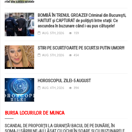
BOMBĂ ÎN TRENUL GROAZEI! Criminal din București,
HAITUIT și CAPTURAT de polițiști între stații: Ce
ascundea în buzunare când i-au pus cătușele!
AUG. 5TH, 2026
159
STIRI PE SCURT.FOARTE PE SCURT.SI PUTIN UMOR!!!
AUG. 5TH, 2026
454
HOROSCOPUL ZILEI-5 AUGUST
AUG. 4TH, 2026
394
BURSA LOCURILOR DE MUNCA
SCANDAL DE PROPORȚII LA GRANIȚĂ! BACUL DE PE DUNĂRE, ÎN
ȘOMAJ ! SÂRBII NE-AU LĂSAT CU OCHII ÎN SOARE ȘI CU BUZUNARELE