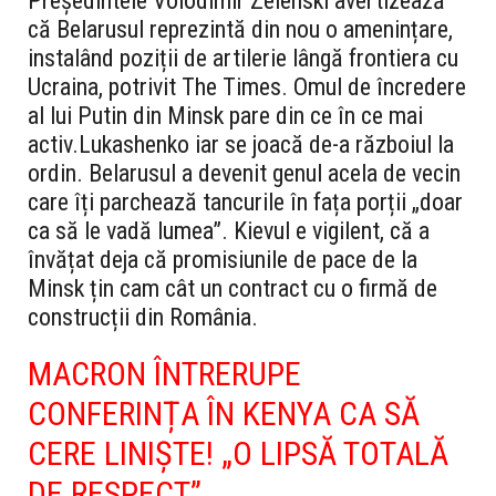
Președintele Volodimir Zelenski avertizează
că Belarusul reprezintă din nou o amenințare,
instalând poziții de artilerie lângă frontiera cu
Ucraina, potrivit The Times. Omul de încredere
al lui Putin din Minsk pare din ce în ce mai
activ.
Lukashenko iar se joacă de-a războiul la
ordin. Belarusul a devenit genul acela de vecin
care îți parchează tancurile în fața porții „doar
ca să le vadă lumea”. Kievul e vigilent, că a
învățat deja că promisiunile de pace de la
Minsk țin cam cât un contract cu o firmă de
construcții din România.
MACRON ÎNTRERUPE
CONFERINȚA ÎN KENYA CA SĂ
CERE LINIȘTE! „O LIPSĂ TOTALĂ
DE RESPECT”