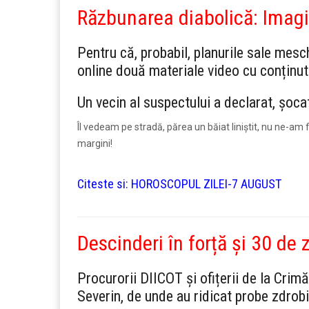
Răzbunarea diabolică: Imagin
Pentru că, probabil, planurile sale meschi
online două materiale video cu conținut 
Un vecin al suspectului a declarat, șocat
Îl vedeam pe stradă, părea un băiat liniștit, nu ne-am
margini!
Citeste si:
HOROSCOPUL ZILEI-7 AUGUST
Descinderi în forță și 30 de z
Procurorii DIICOT și ofițerii de la Cri
Severin, de unde au ridicat probe zdrobit