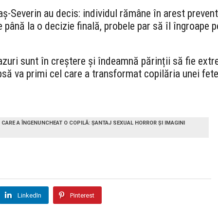
araș-Severin au decis: individul rămâne în arest preven
până la o decizie finală, probele par să îl îngroape p
uri sunt în creștere și îndeamnă părinții să fie extrem
să va primi cel care a transformat copilăria unei fet
 CARE A ÎNGENUNCHEAT O COPILĂ: ȘANTAJ SEXUAL HORROR ȘI IMAGINI
LinkedIn
Pinterest