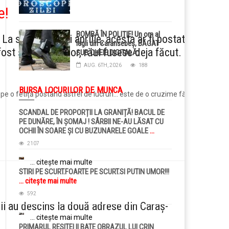
e!
BOMBĂ ÎN POLIȚIE! Un om al
a sfârșitul lunii aprilie, acesta ar fi postat
legii din Caransebeș, BĂGAT
ost șterse ulterior, răul fusese deja făcut.
SUB CHEIE DIGITALĂ:
Judecătorii i-au pus BRĂȚARĂ
AUG. 6TH, 2026
188
ELECTRONICĂ la picior!
BURSA LOCURILOR DE MUNCA
 pe o fetiță postând astfel de lucruri… este de o cruzime fără
SCANDAL DE PROPORȚII LA GRANIȚĂ! BACUL DE
PE DUNĂRE, ÎN ȘOMAJ ! SÂRBII NE-AU LĂSAT CU
OCHII ÎN SOARE ȘI CU BUZUNARELE GOALE
...
citește mai multe
2107
... citește mai multe
STIRI PE SCURT.FOARTE PE SCURT.SI PUTIN UMOR!!!
... citește mai multe
592
ții au descins la două adrese din Caraș-
.
... citește mai multe
PRIMARUL RESITEI II BATE OBRAZUL LUI CRIN