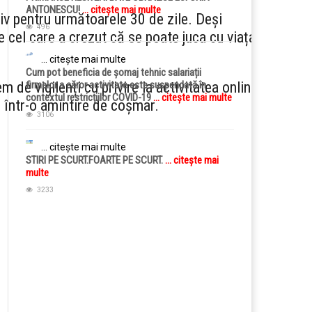
ANTONESCU!
... citește mai multe
tiv pentru următoarele 30 de zile. Deși
496
e cel care a crezut că se poate juca cu viața
... citește mai multe
Cum pot beneficia de șomaj tehnic salariații
 de vigilenți cu privire la activitatea online a
firmelor a căror activitate este suspendată în
contextul restricțiilor COVID-19
... citește mai multe
e într-o amintire de coșmar.
3106
... citește mai multe
STIRI PE SCURT.FOARTE PE SCURT.
... citește mai
multe
3233