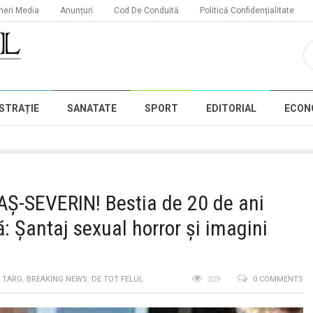
neri Media
Anunțuri
Cod De Conduită
Politică Confidențialitate
STRAȚIE
SANATATE
SPORT
EDITORIAL
ECON
-SEVERIN! Bestia de 20 de ani
: Șantaj sexual horror și imagini
N TARG
,
BREAKING NEWS
,
DE TOT FELUL
329
0 COMMENTS