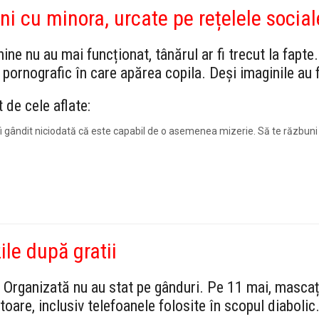
i cu minora, urcate pe rețelele social
ne nu au mai funcționat, tânărul ar fi trecut la fapte. L
pornografic în care apărea copila. Deși imaginile au f
 de cele aflate:
 fi gândit niciodată că este capabil de o asemenea mizerie. Să te răzbuni
ile după gratii
mă Organizată nu au stat pe gânduri. Pe 11 mai, masca
oare, inclusiv telefoanele folosite în scopul diabolic