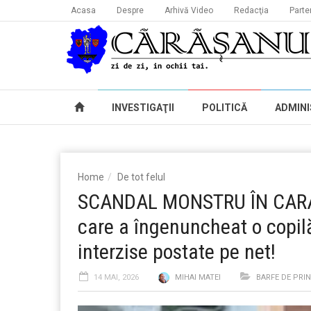
Acasa
Despre
Arhivă Video
Redacţia
Parte
INVESTIGAŢII
POLITICĂ
ADMINI
Home
De tot felul
SCANDAL MONSTRU ÎN CARAȘ
care a îngenuncheat o copilă
interzise postate pe net!
14 MAI, 2026
MIHAI MATEI
BARFE DE PRI