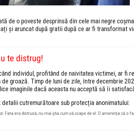
erată de o poveste desprinsă din cele mai negre coșma
ați și aruncat după gratii după ce ar fi transformat vi
 te distrug!
când individul, profitând de naivitatea victimei, ar fi r
 de groază. Timp de luni de zile, între decembrie 202
lice imaginile dacă aceasta nu acceptă să îi satisfac
t detalii cutremurătoare sub protecția anonimatului:
 zi. Fata era distrusă, nu mai știa cum să scape de el. O amenința că o face