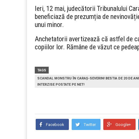
Ieri, 12 mai, judecătorii Tribunalului C
beneficiază de prezumția de nevinovăție 
unui minor.
Anchetatorii avertizează că astfel de caz
copiilor lor. Rămâne de văzut ce pedeap
TAGS
SCANDAL MONSTRU ÎN CARAȘ-SEVERIN! BESTIA DE 20 DE ANI
INTERZISE POSTATE PE NET!
Facebook
Twitter
Google+