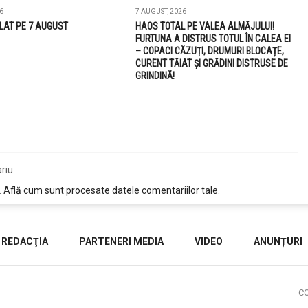
6
7 AUGUST, 2026
LAT PE 7 AUGUST
HAOS TOTAL PE VALEA ALMĂJULUI!
FURTUNA A DISTRUS TOTUL ÎN CALEA EI
– COPACI CĂZUȚI, DRUMURI BLOCAȚE,
CURENT TĂIAT ȘI GRĂDINI DISTRUSE DE
GRINDINĂ!
riu.
.
Află cum sunt procesate datele comentariilor tale
.
REDACŢIA
PARTENERI MEDIA
VIDEO
ANUNȚURI
C