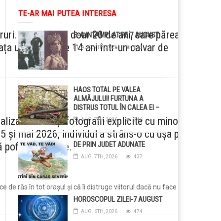
TE-AR MAI PUTEA INTERESA
ruri. Un tânăr de doar 20 de ani, care părea
S-A INTAMPLAT PE 7 AUGUST
ața unei fetițe de 14 ani într-un calvar de
AUG. 7TH, 2026
273
HAOS TOTAL PE VALEA
ALMĂJULUI! FURTUNA A
DISTRUS TOTUL ÎN CALEA EI –
COPACI CĂZUȚI, DRUMURI
ealizat filmări și fotografii explicite cu minora.
AUG. 7TH, 2026
346
BLOCAȚE, CURENT TĂIAT ȘI
5 și mai 2026, individul a strâns-o cu ușa pe
GRĂDINI DISTRUSE DE
GRINDINĂ!
DE PRIN JUDET ADUNATE
ă poftele bolnave.
AUG. 7TH, 2026
437
 de râs în tot orașul și că îi distruge viitorul dacă nu face ce
HOROSCOPUL ZILEI-7 AUGUST
AUG. 6TH, 2026
474