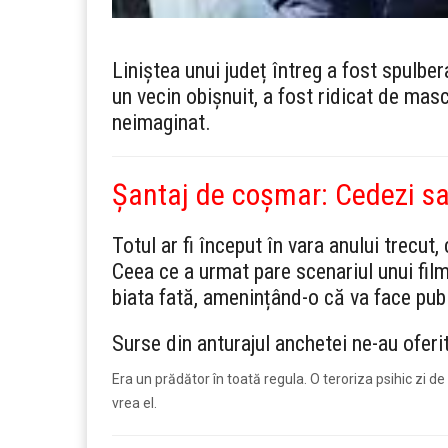
Liniștea unui județ întreg a fost spulb
un vecin obișnuit, a fost ridicat de masc
neimaginat.
Șantaj de coșmar: Cedezi sau
Totul ar fi început în vara anului trecut, 
Ceea ce a urmat pare scenariul unui film
biata fată, amenințând-o că va face pub
Surse din anturajul anchetei ne-au oferi
Era un prădător în toată regula. O teroriza psihic zi de
vrea el.