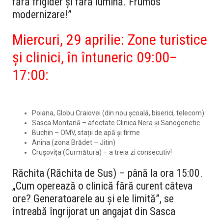
fără frigider și fără lumină. Frumos
modernizare!”
Miercuri, 29 aprilie: Zone turistice
și clinici, în întuneric
09:00–
17:00
:
Poiana, Globu Craiovei
(din nou școală, biserici, telecom)
Sasca Montană
– afectate
Clinica Nera
și
Sanogenetic
Buchin
– OMV, stații de apă și firme
Anina (zona Brădet – Jitin)
Crușovița (Curmătura)
– a treia zi consecutiv!
Răchita (Răchita de Sus)
– până la ora 15:00.
„Cum operează o clinică fără curent câteva
ore? Generatoarele au și ele limită”, se
întreabă îngrijorat un angajat din Sasca