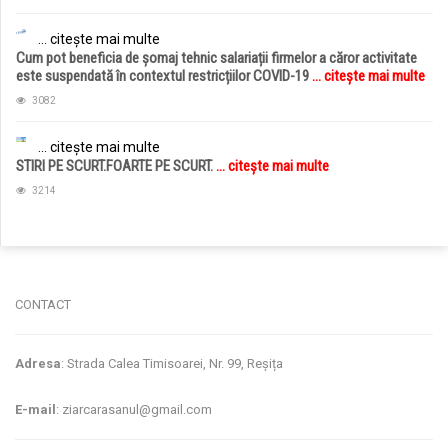
... citește mai multe
Cum pot beneficia de șomaj tehnic salariații firmelor a căror activitate
este suspendată în contextul restricțiilor COVID-19
... citește mai multe
3082
... citește mai multe
STIRI PE SCURT.FOARTE PE SCURT.
... citește mai multe
3214
jucarii copii
magazin copii
CONTACT
Adresa
: Strada Calea Timisoarei, Nr. 99, Reșița
E-mail
: ziarcarasanul@gmail.com