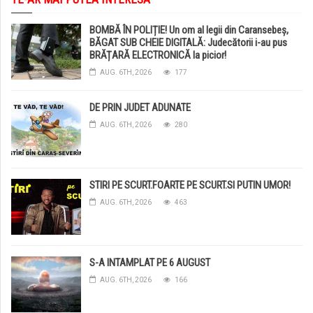
BOMBĂ ÎN POLIȚIE! Un om al legii din Caransebeș,
BĂGAT SUB CHEIE DIGITALĂ: Judecătorii i-au pus
BRĂȚARĂ ELECTRONICĂ la picior!
AUG. 6TH, 2026
177
DE PRIN JUDET ADUNATE
AUG. 6TH, 2026
280
STIRI PE SCURT.FOARTE PE SCURT.SI PUTIN UMOR!
AUG. 6TH, 2026
463
S-A INTAMPLAT PE 6 AUGUST
AUG. 6TH, 2026
166