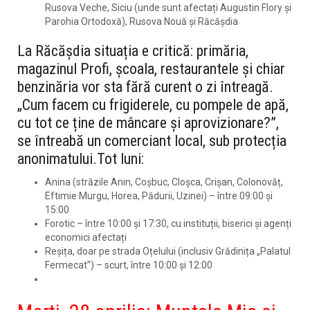
Rusova Veche, Siciu (unde sunt afectați Augustin Flory și
Parohia Ortodoxă), Rusova Nouă și Răcășdia
La
Răcășdia
situația e critică: primăria,
magazinul Profi, școala, restaurantele și chiar
benzinăria vor sta fără curent o zi întreagă.
„Cum facem cu frigiderele, cu pompele de apă,
cu tot ce ține de mâncare și aprovizionare?”,
se întreabă un comerciant local, sub protecția
anonimatului.
Tot luni:
Anina
(străzile Anin, Coșbuc, Cloșca, Crișan, Colonovăț,
Eftimie Murgu, Horea, Pădurii, Uzinei) – între
09:00 și
15:00
Forotic
– între
10:00 și 17:30
, cu instituții, biserici și agenți
economici afectați
Reșița
, doar pe
strada Oțelului
(inclusiv Grădinița „Palatul
Fermecat”) – scurt, între
10:00 și 12:00