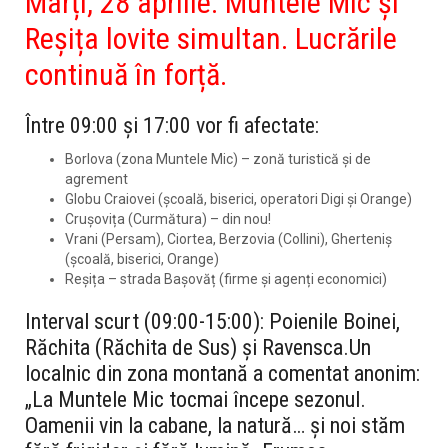
Marți, 28 aprilie: Muntele Mic și
Reșița lovite simultan.
Lucrările
continuă în forță.
Între
09:00 și 17:00
vor fi afectate:
Borlova (zona Muntele Mic)
– zonă turistică și de
agrement
Globu Craiovei
(școală, biserici, operatori Digi și Orange)
Crușovița (Curmătura)
– din nou!
Vrani (Persam), Ciortea, Berzovia (Collini), Gherteniș
(școală, biserici, Orange)
Reșița – strada Bașovăț
(firme și agenți economici)
Interval scurt (
09:00-15:00
):
Poienile Boinei,
Răchita (Răchita de Sus)
și
Ravensca
.
Un
localnic din zona montană a comentat anonim:
„La Muntele Mic tocmai începe sezonul.
Oamenii vin la cabane, la natură… și noi stăm