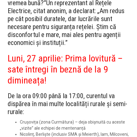
vremea bună?”
Un reprezentant al Rețele
Electrice, citat anonim, a declarat: „Am redus
pe cât posibil duratele, dar lucrările sunt
necesare pentru siguranța rețelei. Știm că
disconfortul e mare, mai ales pentru agenții
economici și instituții.”
Luni, 27 aprilie: Prima lovitură –
sate întregi în beznă de la 9
dimineața!
De la ora
09:00 până la 17:00
, curentul va
dispărea în mai multe localități rurale și semi-
rurale:
Crușovița (zona Curmătura)
– deja obișnuită cu aceste
„vizite” ale echipei de mentenanță
Nicolinț, Berliște (inclusiv SMA și Meierth), Iam, Milcoveni,