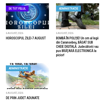
DE TOT FELUL
ADMINISTRAŢIE
6 AUGUST, 2026
6 AUGUST, 2026
HOROSCOPUL ZILEI-7 AUGUST
BOMBĂ ÎN POLIȚIE! Un om al legii
din Caransebeș, BĂGAT SUB
CHEIE DIGITALĂ: Judecătorii i-au
pus BRĂȚARĂ ELECTRONICĂ la
picior!
ADMINISTRAŢIE
6 AUGUST, 2026
DE PRIN JUDET ADUNATE