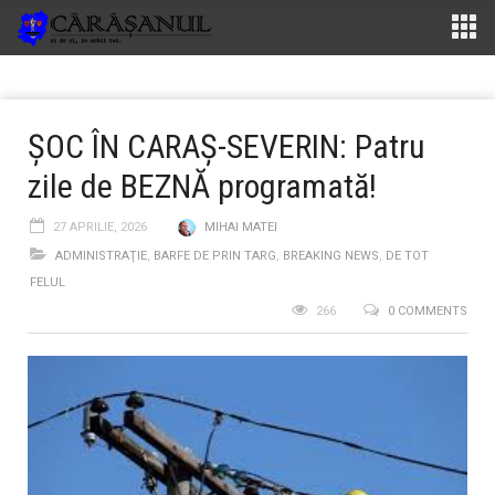
ȘOC ÎN CARAȘ-SEVERIN: Patru
zile de BEZNĂ programată!
27 APRILIE, 2026
MIHAI MATEI
ADMINISTRAŢIE
,
BARFE DE PRIN TARG
,
BREAKING NEWS
,
DE TOT
FELUL
266
0 COMMENTS