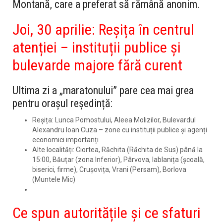
Montană, care a preferat să rămână anonim.
Joi, 30 aprilie: Reșița în centrul
atenției – instituții publice și
bulevarde majore fără curent
Ultima zi a „maratonului” pare cea mai grea
pentru orașul reședință:
Reșița
:
Lunca Pomostului, Aleea Molizilor, Bulevardul
Alexandru Ioan Cuza
– zone cu instituții publice și agenți
economici importanți
Alte localități:
Ciortea, Răchita (Răchita de Sus)
până la
15:00,
Băuțar (zona Inferior), Pârvova, Iablanița
(școală,
biserici, firme),
Crușovița, Vrani (Persam), Borlova
(Muntele Mic)
Ce spun autoritățile și ce sfaturi