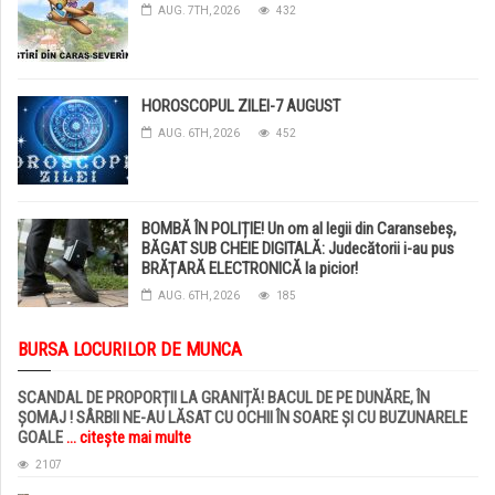
AUG. 7TH, 2026
432
HOROSCOPUL ZILEI-7 AUGUST
AUG. 6TH, 2026
452
BOMBĂ ÎN POLIȚIE! Un om al legii din Caransebeș,
BĂGAT SUB CHEIE DIGITALĂ: Judecătorii i-au pus
BRĂȚARĂ ELECTRONICĂ la picior!
AUG. 6TH, 2026
185
BURSA LOCURILOR DE MUNCA
SCANDAL DE PROPORȚII LA GRANIȚĂ! BACUL DE PE DUNĂRE, ÎN
ȘOMAJ ! SÂRBII NE-AU LĂSAT CU OCHII ÎN SOARE ȘI CU BUZUNARELE
GOALE
... citește mai multe
2107