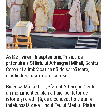
Astăzi,
vineri, 6 septembrie
, în ziua de
prăznuire a
Sfântului Arhanghel Mihail
, Schitul
Coronini a îmbrăcat haină de sărbătoare,
cinstindu-și ocrotitorul ceresc.
Biserica Mănăstirii „Sfântul Arhanghel” este
un monument cu plan arhaic, purtător de
istorie și credință, ce a cunoscut o viețuire
îndelungată de-a lungul Evului Mediu. Piatra