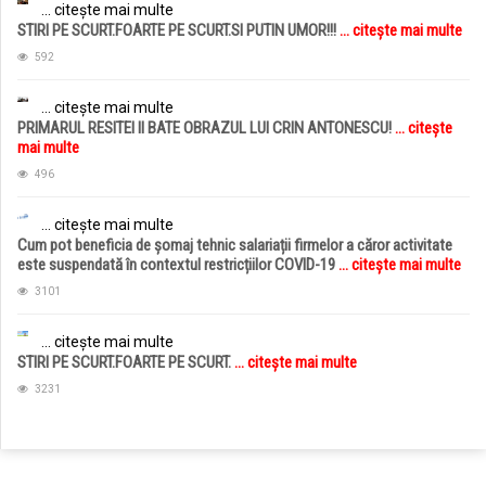
... citește mai multe
STIRI PE SCURT.FOARTE PE SCURT.SI PUTIN UMOR!!!
... citește mai multe
592
... citește mai multe
PRIMARUL RESITEI II BATE OBRAZUL LUI CRIN ANTONESCU!
... citește
mai multe
496
... citește mai multe
Cum pot beneficia de șomaj tehnic salariații firmelor a căror activitate
este suspendată în contextul restricțiilor COVID-19
... citește mai multe
3101
... citește mai multe
STIRI PE SCURT.FOARTE PE SCURT.
... citește mai multe
3231
jucarii copii
magazin copii