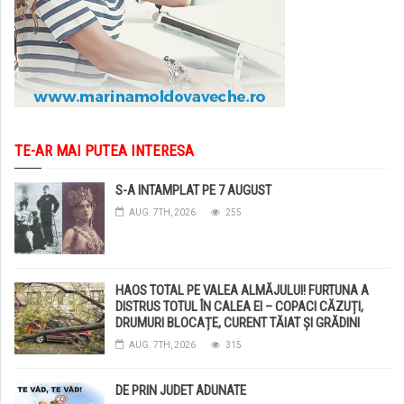
TE-AR MAI PUTEA INTERESA
S-A INTAMPLAT PE 7 AUGUST
AUG. 7TH, 2026
255
HAOS TOTAL PE VALEA ALMĂJULUI! FURTUNA A
DISTRUS TOTUL ÎN CALEA EI – COPACI CĂZUȚI,
DRUMURI BLOCAȚE, CURENT TĂIAT ȘI GRĂDINI
DISTRUSE DE GRINDINĂ!
AUG. 7TH, 2026
315
DE PRIN JUDET ADUNATE