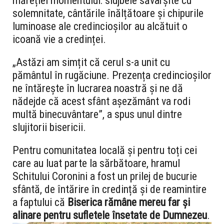
măreției momentului: slujbele săvârșite cu
solemnitate, cântările înălțătoare și chipurile
luminoase ale credincioșilor au alcătuit o
icoană vie a credinței.
„Astăzi am simțit că cerul s-a unit cu
pământul în rugăciune. Prezența credincioșilor
ne întărește în lucrarea noastră și ne dă
nădejde că acest sfânt așezământ va rodi
multă binecuvântare”, a spus unul dintre
slujitorii bisericii.
Pentru comunitatea locală și pentru toți cei
care au luat parte la sărbătoare, hramul
Schitului Coronini a fost un prilej de bucurie
sfântă, de întărire în credință și de reamintire
a faptului că
Biserica rămâne mereu far și
alinare pentru sufletele însetate de Dumnezeu
.