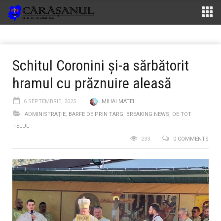
Schitul Coronini și-a sărbătorit
hramul cu prăznuire aleasă
6 SEPTEMBRIE, 2025
MIHAI MATEI
ADMINISTRAŢIE
,
BARFE DE PRIN TARG
,
BREAKING NEWS
,
DE TOT
FELUL
233
0 COMMENTS