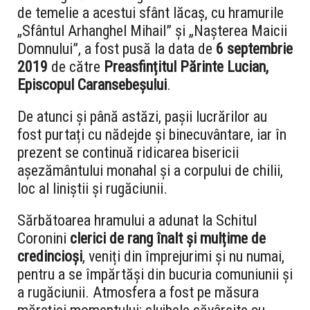
de temelie a acestui sfânt lăcaș, cu hramurile
„Sfântul Arhanghel Mihail” și „Nașterea Maicii
Domnului”, a fost pusă la data de
6 septembrie
2019
de către
Preasfințitul Părinte Lucian,
Episcopul Caransebeșului
.
De atunci și până astăzi, pașii lucrărilor au
fost purtați cu nădejde și binecuvântare, iar în
prezent se continuă ridicarea bisericii
așezământului monahal și a corpului de chilii,
loc al liniștii și rugăciunii.
Sărbătoarea hramului a adunat la Schitul
Coronini
clerici de rang înalt și mulțime de
credincioși
, veniți din împrejurimi și nu numai,
pentru a se împărtăși din bucuria comuniunii și
a rugăciunii. Atmosfera a fost pe măsura