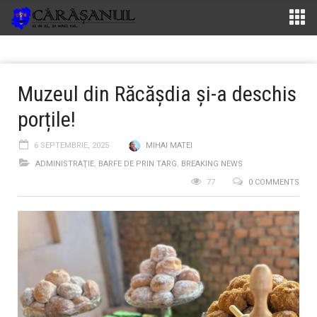
Muzeul din Răcășdia și-a deschis
porțile!
6 SEPTEMBRIE, 2025
MIHAI MATEI
ADMINISTRAŢIE
,
BARFE DE PRIN TARG
,
BREAKING NEWS
77
0 COMMENTS