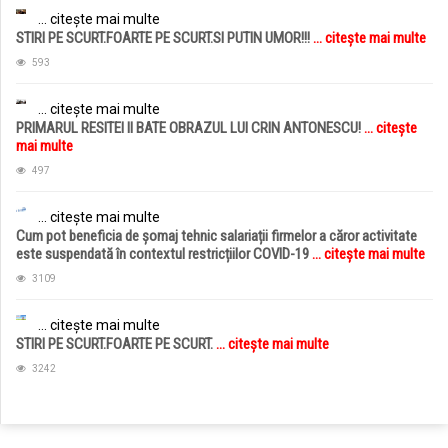
... citește mai multe
STIRI PE SCURT.FOARTE PE SCURT.SI PUTIN UMOR!!!
... citește mai multe
593
... citește mai multe
PRIMARUL RESITEI II BATE OBRAZUL LUI CRIN ANTONESCU!
... citește
mai multe
497
... citește mai multe
Cum pot beneficia de șomaj tehnic salariații firmelor a căror activitate
este suspendată în contextul restricțiilor COVID-19
... citește mai multe
3109
... citește mai multe
STIRI PE SCURT.FOARTE PE SCURT.
... citește mai multe
3242
jucarii copii
magazin copii