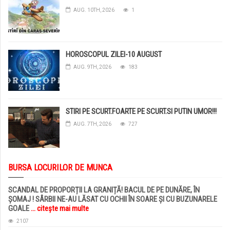
AUG. 10TH, 2026
1
HOROSCOPUL ZILEI-10 AUGUST
AUG. 9TH, 2026
183
STIRI PE SCURT.FOARTE PE SCURT.SI PUTIN UMOR!!!
AUG. 7TH, 2026
727
BURSA LOCURILOR DE MUNCA
SCANDAL DE PROPORȚII LA GRANIȚĂ! BACUL DE PE DUNĂRE, ÎN
ȘOMAJ ! SÂRBII NE-AU LĂSAT CU OCHII ÎN SOARE ȘI CU BUZUNARELE
GOALE
... citește mai multe
2107