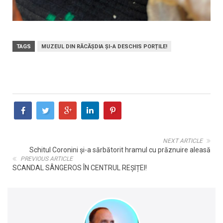
TAGS
MUZEUL DIN RĂCĂȘDIA ȘI-A DESCHIS PORȚILE!
NEXT ARTICLE
Schitul Coronini și-a sărbătorit hramul cu prăznuire aleasă
PREVIOUS ARTICLE
SCANDAL SÂNGEROS ÎN CENTRUL REȘIȚEI!