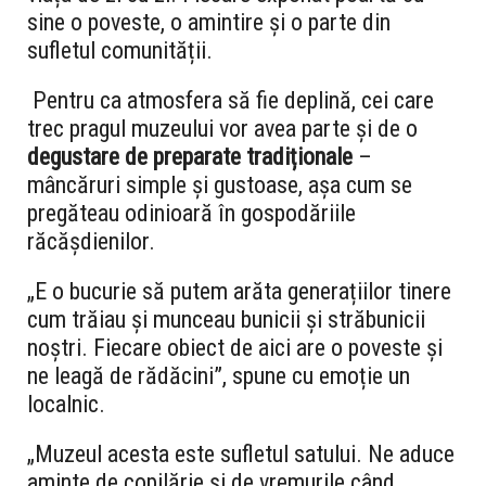
sine o poveste, o amintire și o parte din
sufletul comunității.
Pentru ca atmosfera să fie deplină, cei care
trec pragul muzeului vor avea parte și de o
degustare de preparate tradiționale
–
mâncăruri simple și gustoase, așa cum se
pregăteau odinioară în gospodăriile
răcășdienilor.
„E o bucurie să putem arăta generațiilor tinere
cum trăiau și munceau bunicii și străbunicii
noștri. Fiecare obiect de aici are o poveste și
ne leagă de rădăcini”, spune cu emoție un
localnic.
„Muzeul acesta este sufletul satului. Ne aduce
aminte de copilărie și de vremurile când