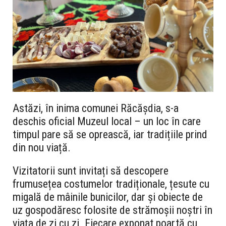
Astăzi, în inima comunei Răcășdia, s-a
deschis oficial Muzeul local – un loc în care
timpul pare să se oprească, iar tradițiile prind
din nou viață.
Vizitatorii sunt invitați să descopere
frumusețea costumelor tradiționale, țesute cu
migală de mâinile bunicilor, dar și obiecte de
uz gospodăresc folosite de strămoșii noștri în
viața de zi cu zi. Fiecare exponat poartă cu