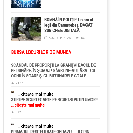
BOMBĂ ÎN POLIȚIE! Un om al
legii din Caransebeș, BĂGAT
SUB CHEIE DIGITALĂ:
Judecătorii i-au pus BRĂȚARĂ
AUG. 6TH, 2026
187
ELECTRONICĂ la picior!
BURSA LOCURILOR DE MUNCA
SCANDAL DE PROPORȚII LA GRANIȚĂ! BACUL DE
PE DUNĂRE, ÎN ȘOMAJ ! SÂRBII NE-AU LĂSAT CU
OCHII ÎN SOARE ȘI CU BUZUNARELE GOALE
...
citește mai multe
2107
... citește mai multe
STIRI PE SCURT.FOARTE PE SCURT.SI PUTIN UMOR!!!
... citește mai multe
592
... citește mai multe
PRIMARUL RESITEI II BATE OBRAZUL LUI CRIN