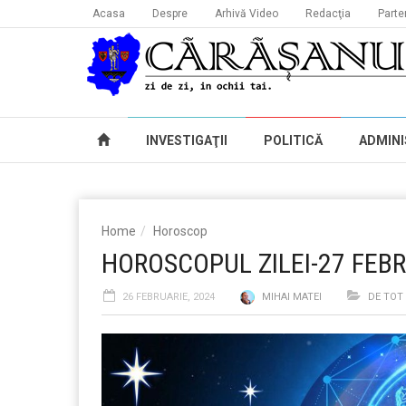
Acasa
Despre
Arhivă Video
Redacţia
Parte
INVESTIGAŢII
POLITICĂ
ADMINI
Home
Horoscop
HOROSCOPUL ZILEI-27 FEB
26 FEBRUARIE, 2024
MIHAI MATEI
DE TOT