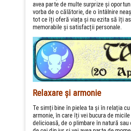
avea parte de multe surprize și oportunit
vorba de o călătorie, de o întâlnire nea
tot ce îți oferă viața și nu ezita să îți a
memorabile și satisfacții personale.
Relaxare și armonie
Te simți bine în pielea ta și în relația c
armonie, în care îți vei bucura de micile
delicioasă, de o plimbare în natură sau d
de cei din jur și vei avea parte de mome