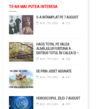
TE-AR MAI PUTEA INTERESA
S-A INTAMPLAT PE 7 AUGUST
AUG. 7TH, 2026
272
HAOS TOTAL PE VALEA
ALMĂJULUI! FURTUNA A
DISTRUS TOTUL ÎN CALEA EI –
COPACI CĂZUȚI, DRUMURI
AUG. 7TH, 2026
346
BLOCAȚE, CURENT TĂIAT ȘI
GRĂDINI DISTRUSE DE
GRINDINĂ!
DE PRIN JUDET ADUNATE
AUG. 7TH, 2026
437
HOROSCOPUL ZILEI-7 AUGUST
AUG. 6TH, 2026
474