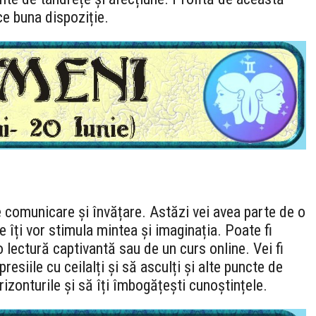
ice buna dispoziție.
e comunicare și învățare. Astăzi vei avea parte de o
re îți vor stimula mintea și imaginația. Poate fi
 lectură captivantă sau de un curs online. Vei fi
resiile cu ceilalți și să asculți și alte puncte de
rizonturile și să îți îmbogățești cunoștințele.