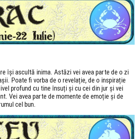
are își ascultă inima. Astăzi vei avea parte de o zi
așii. Poate fi vorba de o revelație, de o inspirație
vel profund cu tine însuți și cu cei din jur și vei
ment. Vei avea parte de momente de emoție și de
drumul cel bun.