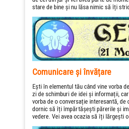
stare de bine și nu lăsa nimic să îți str
Comunicare și învățare
Ești în elementul tău când vine vorba d
zi de schimburi de idei și informații, ca
vorba de o conversație interesantă, de o
dornic să îți împărtășești părerile și imp
vedere. Vei avea ocazia să îți lărgești o