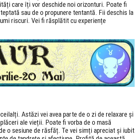
ăți care îți vor deschide noi orizonturi. Poate fi
șteptată sau de o propunere tentantă. Fii deschis la
sumi riscuri. Vei fi răsplătit cu experiențe
u ceilalți. Astăzi vei avea parte de o zi de relaxare și
 plăceri ale vieții. Poate fi vorba de o masă
e o sesiune de răsfăț. Te vei simți apreciat și iubit
nte de tandrețe și afecțiune. Profită de această