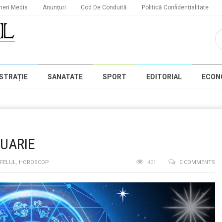
neri Media
Anunțuri
Cod De Conduită
Politică Confidențialitate
STRAȚIE
SANATATE
SPORT
EDITORIAL
ECON
RUARIE
 FELUL
,
HOROSCOP
401
0 COMMENTS