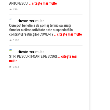
ANTONESCU!
... citește mai multe
496
... citește mai multe
Cum pot beneficia de șomaj tehnic salariații
firmelor a căror activitate este suspendată în
contextul restricțiilor COVID-19
... citește mai multe
3106
... citește mai multe
STIRI PE SCURT.FOARTE PE SCURT.
... citește mai
multe
3233