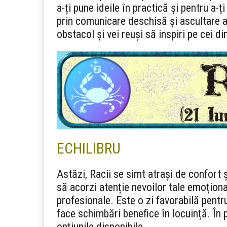
a-ți pune ideile în practică și pentru a-ți
prin comunicare deschisă și ascultare at
obstacol și vei reuși să inspiri pe cei din
ECHILIBRU
Astăzi, Racii se simt atrași de confort 
să acorzi atenție nevoilor tale emoționa
profesionale. Este o zi favorabilă pentr
face schimbări benefice în locuință. În p
opțiunile disponibile.