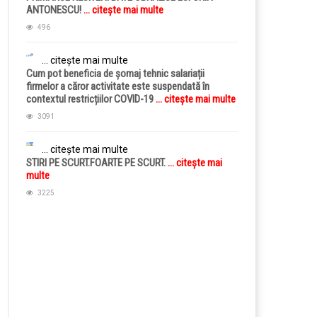
ANTONESCU!
... citește mai multe
496
... citește mai multe
Cum pot beneficia de șomaj tehnic salariații
firmelor a căror activitate este suspendată în
contextul restricțiilor COVID-19
... citește mai multe
3091
... citește mai multe
STIRI PE SCURT.FOARTE PE SCURT.
... citește mai
multe
3225