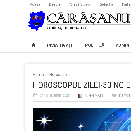
Acasa
Despre
Arhivă Video
Redacţia
Parte
INVESTIGAŢII
POLITICĂ
ADMINI
Home
Horoscop
HOROSCOPUL ZILEI-30 NOI
29 NOIEMBRIE, 2023
MIHAI MATEI
DE TOT