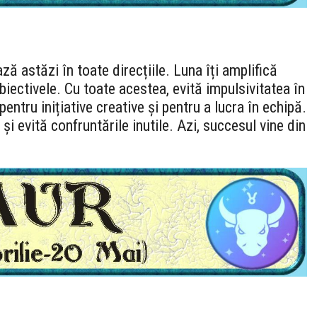
ă astăzi în toate direcțiile. Luna îți amplifică
obiectivele. Cu toate acestea, evită impulsivitatea în
pentru inițiative creative și pentru a lucra în echipă.
ui și evită confruntările inutile. Azi, succesul vine din