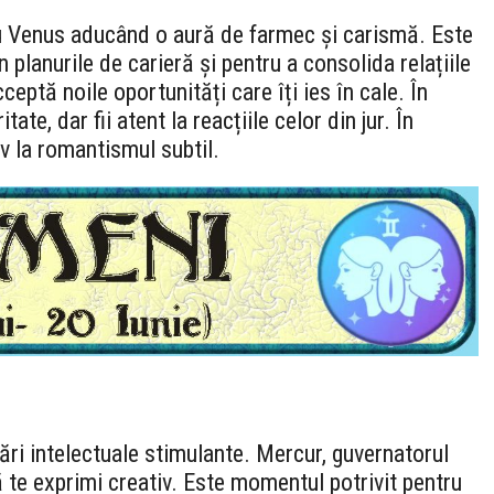
, cu Venus aducând o aură de farmec și carismă. Este
 planurile de carieră și pentru a consolida relațiile
ceptă noile oportunități care îți ies în cale. În
te, dar fii atent la reacțiile celor din jur. În
iv la romantismul subtil.
ri intelectuale stimulante. Mercur, guvernatorul
să te exprimi creativ. Este momentul potrivit pentru