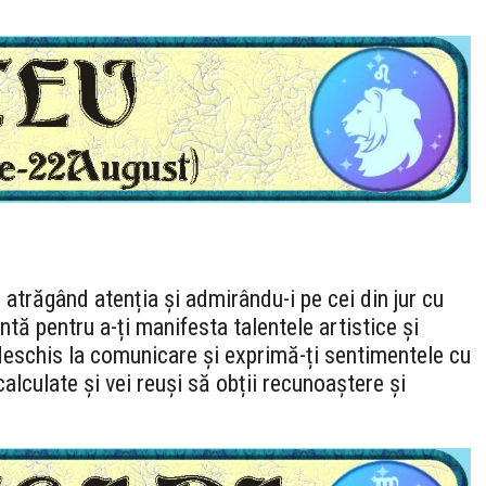
, atrăgând atenția și admirându-i pe cei din jur cu
ntă pentru a-ți manifesta talentele artistice și
ii deschis la comunicare și exprimă-ți sentimentele cu
calculate și vei reuși să obții recunoaștere și