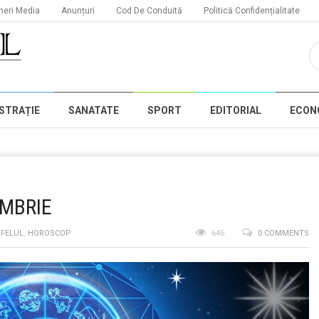
neri Media
Anunțuri
Cod De Conduită
Politică Confidențialitate
STRAȚIE
SANATATE
SPORT
EDITORIAL
ECON
EMBRIE
 FELUL
,
HOROSCOP
646
0 COMMENTS