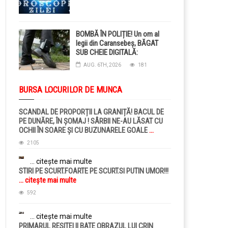
BOMBĂ ÎN POLIȚIE! Un om al
legii din Caransebeș, BĂGAT
SUB CHEIE DIGITALĂ:
Judecătorii i-au pus BRĂȚARĂ
AUG. 6TH, 2026
181
ELECTRONICĂ la picior!
BURSA LOCURILOR DE MUNCA
SCANDAL DE PROPORȚII LA GRANIȚĂ! BACUL DE
PE DUNĂRE, ÎN ȘOMAJ ! SÂRBII NE-AU LĂSAT CU
OCHII ÎN SOARE ȘI CU BUZUNARELE GOALE
...
citește mai multe
2105
... citește mai multe
STIRI PE SCURT.FOARTE PE SCURT.SI PUTIN UMOR!!!
... citește mai multe
592
... citește mai multe
PRIMARUL RESITEI II BATE OBRAZUL LUI CRIN