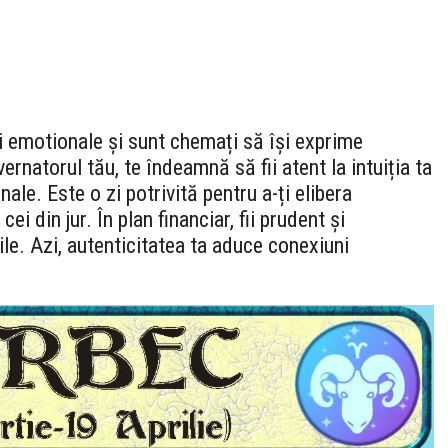
i emotionale și sunt chemați să își exprime
rnatorul tău, te îndeamnă să fii atent la intuiția ta
le. Este o zi potrivită pentru a-ți elibera
ei din jur. În plan financiar, fii prudent și
ile. Azi, autenticitatea ta aduce conexiuni