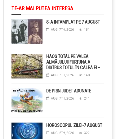
TE-AR MAI PUTEA INTERESA
S-A INTAMPLAT PE 7 AUGUST
AUG. 7TH, 2026
181
HAOS TOTAL PE VALEA
ALMĂJULUI! FURTUNA A
DISTRUS TOTUL ÎN CALEA EI –
COPACI CĂZUȚI, DRUMURI
AUG. 7TH, 2026
160
BLOCAȚE, CURENT TĂIAT ȘI
GRĂDINI DISTRUSE DE
GRINDINĂ!
DE PRIN JUDET ADUNATE
AUG. 7TH, 2026
244
HOROSCOPUL ZILEI-7 AUGUST
AUG. 6TH, 2026
322