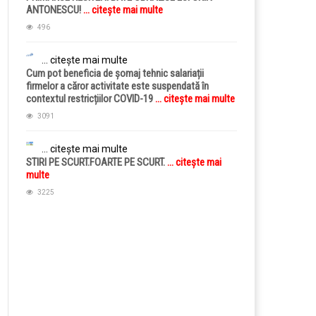
ANTONESCU!
... citește mai multe
496
... citește mai multe
Cum pot beneficia de șomaj tehnic salariații
firmelor a căror activitate este suspendată în
contextul restricțiilor COVID-19
... citește mai multe
3091
... citește mai multe
STIRI PE SCURT.FOARTE PE SCURT.
... citește mai
multe
3225