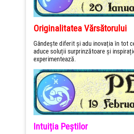
Originalitatea Vărsătorului
Gândește diferit și adu inovația în tot c
aduce soluții surprinzătoare și inspirație
experimentează.
Intuiția Peștilor