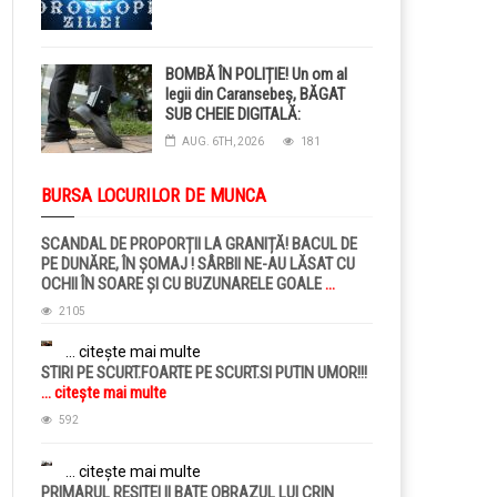
BOMBĂ ÎN POLIȚIE! Un om al
legii din Caransebeș, BĂGAT
SUB CHEIE DIGITALĂ:
Judecătorii i-au pus BRĂȚARĂ
AUG. 6TH, 2026
181
ELECTRONICĂ la picior!
BURSA LOCURILOR DE MUNCA
SCANDAL DE PROPORȚII LA GRANIȚĂ! BACUL DE
PE DUNĂRE, ÎN ȘOMAJ ! SÂRBII NE-AU LĂSAT CU
OCHII ÎN SOARE ȘI CU BUZUNARELE GOALE
...
citește mai multe
2105
... citește mai multe
STIRI PE SCURT.FOARTE PE SCURT.SI PUTIN UMOR!!!
... citește mai multe
592
... citește mai multe
PRIMARUL RESITEI II BATE OBRAZUL LUI CRIN