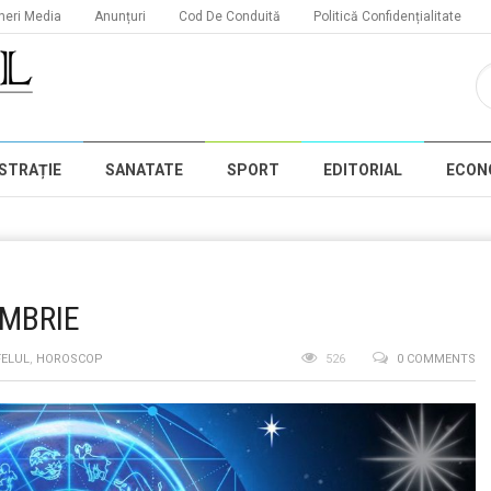
neri Media
Anunțuri
Cod De Conduită
Politică Confidențialitate
STRAȚIE
SANATATE
SPORT
EDITORIAL
ECON
EMBRIE
FELUL
,
HOROSCOP
526
0 COMMENTS