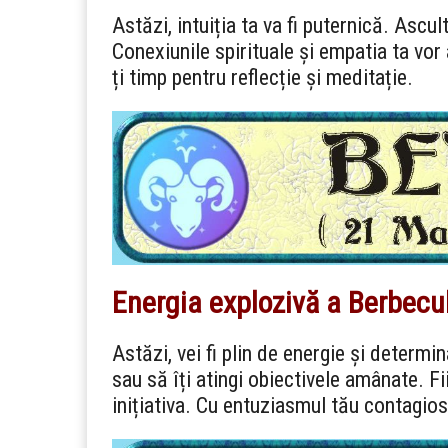
Astăzi, intuiția ta va fi puternică. Ascult
Conexiunile spirituale și empatia ta vor ad
ți timp pentru reflecție și meditație.
Energia explozivă a Berbecu
Astăzi, vei fi plin de energie și determ
sau să îți atingi obiectivele amânate. Fii
inițiativa. Cu entuziasmul tău contagios