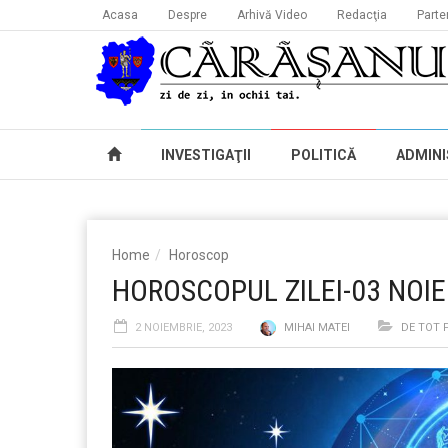
Acasa
Despre
Arhivă Video
Redacţia
Parte
INVESTIGAŢII
POLITICĂ
ADMINI
Home
Horoscop
HOROSCOPUL ZILEI-03 NOI
2 NOIEMBRIE, 2023
MIHAI MATEI
DE TOT 