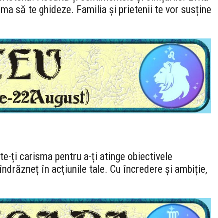
inima să te ghideze. Familia și prietenii te vor susține
ște-ți carisma pentru a-ți atinge obiectivele
 îndrăzneț în acțiunile tale. Cu încredere și ambiție,