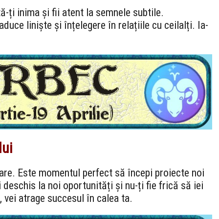
ă-ți inima și fii atent la semnele subtile.
uce liniște și înțelegere în relațiile cu ceilalți. Ia-
lui
inare. Este momentul perfect să începi proiecte noi
 deschis la noi oportunități și nu-ți fie frică să iei
, vei atrage succesul în calea ta.