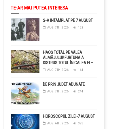
TE-AR MAI PUTEA INTERESA
S-A INTAMPLAT PE 7 AUGUST
AUG. 7TH, 2026
182
HAOS TOTAL PE VALEA
ALMĂJULUI! FURTUNA A
DISTRUS TOTUL ÎN CALEA EI –
COPACI CĂZUȚI, DRUMURI
AUG. 7TH, 2026
161
BLOCAȚE, CURENT TĂIAT ȘI
GRĂDINI DISTRUSE DE
GRINDINĂ!
DE PRIN JUDET ADUNATE
AUG. 7TH, 2026
244
HOROSCOPUL ZILEI-7 AUGUST
AUG. 6TH, 2026
323