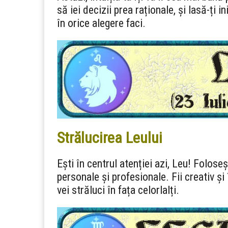
să iei decizii prea raționale, și lasă-ți 
în orice alegere faci.
Strălucirea Leului
Ești în centrul atenției azi, Leu! Folose
personale și profesionale. Fii creativ și
vei străluci în fața celorlalți.