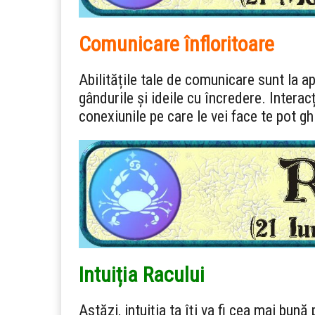
Comunicare înfloritoare
Abilitățile tale de comunicare sunt la a
gândurile și ideile cu încredere. Interacț
conexiunile pe care le vei face te pot gh
Intuiția Racului
Astăzi, intuiția ta îți va fi cea mai bună