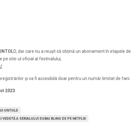
UNTOL
D, dar care nu a reușit să obțină un abonament în etapele de
e site-ul oficial al festivalului,
/
nregistrărilor și va fi accesibilă doar pentru un număr limitat de fani.
ust 2023
.
LUI UNTOLD
I VEDETĂ A SERIALULUI DUBAI BLING DE PE NETFLIX