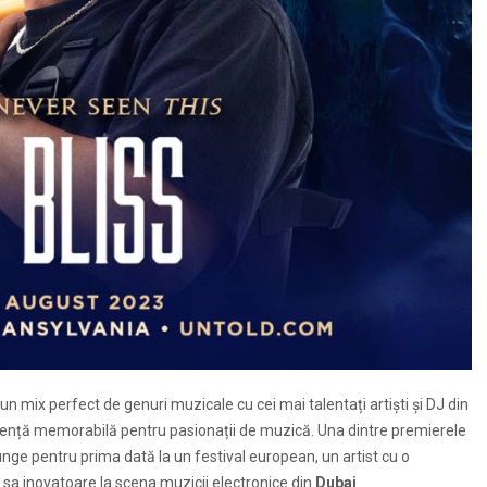
n mix perfect de genuri muzicale cu cei mai talentați artiști și DJ din
iență memorabilă pentru pasionații de muzică. Una dintre premierele
junge pentru prima dată la un festival european, un artist cu o
 sa inovatoare la scena muzicii electronice din
Dubai
.