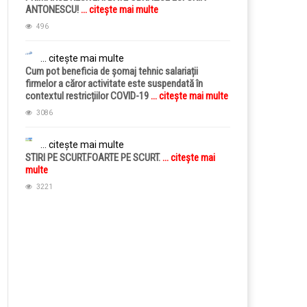
ANTONESCU!
... citește mai multe
496
... citește mai multe
Cum pot beneficia de șomaj tehnic salariații
firmelor a căror activitate este suspendată în
contextul restricțiilor COVID-19
... citește mai multe
3086
... citește mai multe
STIRI PE SCURT.FOARTE PE SCURT.
... citește mai
multe
3221