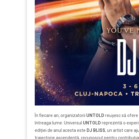
În fiecare an, organizatorii
UNTOLD
reușesc să ofere u
întreaga lume. Universul
UNTOLD
reprezintă o exper
ediției de anul acesta este
DJ BLISS
, un artist care a
traiectorie ascendentă, recunoscut pentru contribuția