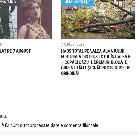
PRIN TARG
ADMINISTRAŢIE
6
7 AUGUST, 2026
LAT PE 7 AUGUST
HAOS TOTAL PE VALEA ALMĂJULUI!
FURTUNA A DISTRUS TOTUL ÎN CALEA EI
– COPACI CĂZUȚI, DRUMURI BLOCAȚE,
CURENT TĂIAT ȘI GRĂDINI DISTRUSE DE
GRINDINĂ!
riu.
.
Află cum sunt procesate datele comentariilor tale
.