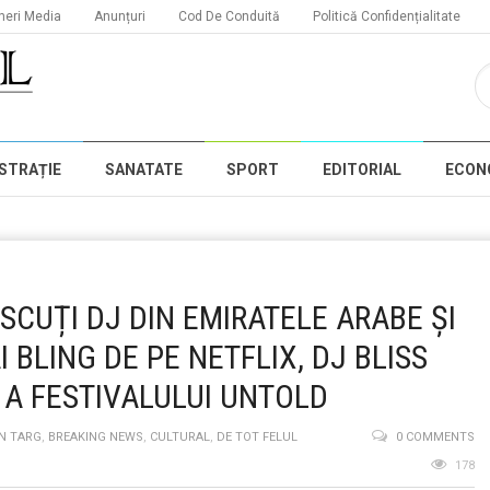
neri Media
Anunțuri
Cod De Conduită
Politică Confidențialitate
STRAȚIE
SANATATE
SPORT
EDITORIAL
ECON
SCUȚI DJ DIN EMIRATELE ARABE ȘI
 BLING DE PE NETFLIX, DJ BLISS
 A FESTIVALULUI UNTOLD
IN TARG
,
BREAKING NEWS
,
CULTURAL
,
DE TOT FELUL
0 COMMENTS
178