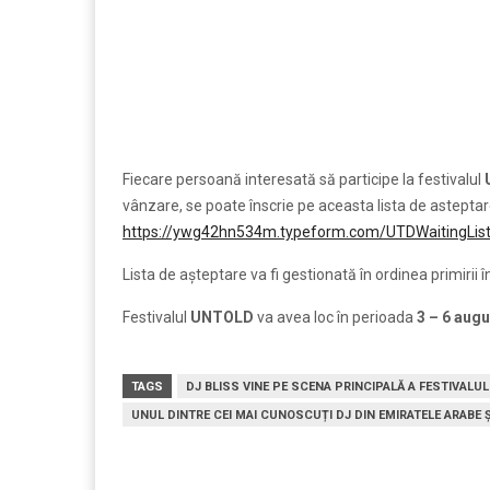
Fiecare persoană interesată să participe la festivalul
vânzare, se poate înscrie pe aceasta lista de asteptare p
https://ywg42hn534m.typeform.com/UTDWaitingList
Lista de așteptare va fi gestionată în ordinea primirii î
Festivalul
UNTOLD
va avea loc în perioada
3 – 6 aug
TAGS
DJ BLISS VINE PE SCENA PRINCIPALĂ A FESTIVALU
UNUL DINTRE CEI MAI CUNOSCUȚI DJ DIN EMIRATELE ARABE Ș