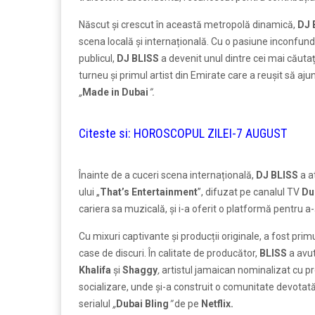
Născut și crescut în această metropolă dinamică,
DJ 
scena locală și internațională. Cu o pasiune inconfund
publicul,
DJ BLISS
a devenit unul dintre cei mai căutaț
turneu și primul artist din Emirate care a reușit să aj
„
Made in Dubai
”.
Citeste si:
HOROSCOPUL ZILEI-7 AUGUST
Înainte de a cuceri scena internațională,
DJ BLISS
a a
ului „
That’s Entertainment
”, difuzat pe canalul TV
Du
cariera sa muzicală, și i-a oferit o platformă pentru a-
Cu mixuri captivante și producții originale, a fost primu
case de discuri. În calitate de producător,
BLISS
a avut
Khalifa
și
Shaggy
,
artistul jamaican nominalizat cu p
socializare, unde și-a construit o comunitate devotată
serialul
„
Dubai Bling
”
de pe
Netflix.