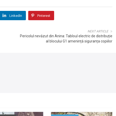
LinkedIn
Pinterest
NEXT ARTICLE
Pericolul nevăzut din Anina: Tabloul electric de distribuție
al blocului G1 amenință siguranța copiilor