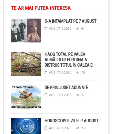
TE-AR MAI PUTEA INTERESA
S-A INTAMPLAT PE 7 AUGUST
AUG. 7TH, 2026
67
HAOS TOTAL PE VALEA
ALMĂJULUI! FURTUNA A
DISTRUS TOTUL ÎN CALEA EI –
COPACI CĂZUȚI, DRUMURI
AUG. 7TH, 2026
70
BLOCAȚE, CURENT TĂIAT ȘI
GRĂDINI DISTRUSE DE
GRINDINĂ!
DE PRIN JUDET ADUNATE
AUG. 7TH, 2026
97
HOROSCOPUL ZILEI-7 AUGUST
AUG. 6TH, 2026
271