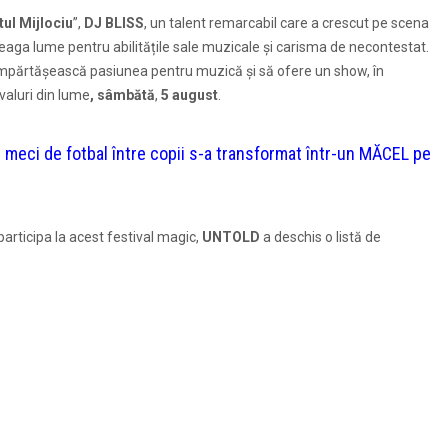
tul Mijlociu
”,
DJ BLISS
, un talent remarcabil care a crescut pe scena
treaga lume pentru abilitățile sale muzicale și carisma de necontestat.
 împărtășească pasiunea pentru muzică și să ofere un show, în
valuri din lume
, sâmbătă
,
5 august
.
i de fotbal între copii s-a transformat într-un MĂCEL pe
participa la acest festival magic,
UNTOLD
a deschis o listă de