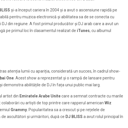
BLISS
și-a început cariera în 2004 și a avut o ascensiune rapidă pe
abilă pentru muzica electronică și abilitatea sa de se conecta cu
i DJ din regiune. A fost primul producător și DJ arab care a avut un
ungă pe primul loc în clasamentul realizat de
iTunes
, cu albumul
tras atenția lumii cu apariția, considerată un succes, în cadrul show-
bai One
. Acest show a reprezentat și o rampă de lansare pentru
și demonstra abilitățile de DJ în fața unui public mai larg.
l artist din
Emiratele Arabe
Unite
care a semnat contracte cu marile
 colaborări cu artiști de top printre care rapperul american
Wiz
remiul
Grammy.
Popularitatea sa a crescut și pe rețelele de
 de ascultători și urmăritori, după ce
DJ BLISS
a avut rolul principal în