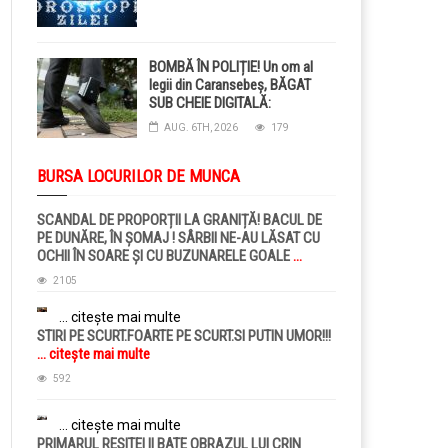
BOMBĂ ÎN POLIȚIE! Un om al
legii din Caransebeș, BĂGAT
SUB CHEIE DIGITALĂ:
Judecătorii i-au pus BRĂȚARĂ
AUG. 6TH, 2026
179
ELECTRONICĂ la picior!
BURSA LOCURILOR DE MUNCA
SCANDAL DE PROPORȚII LA GRANIȚĂ! BACUL DE
PE DUNĂRE, ÎN ȘOMAJ ! SÂRBII NE-AU LĂSAT CU
OCHII ÎN SOARE ȘI CU BUZUNARELE GOALE
...
citește mai multe
2105
... citește mai multe
STIRI PE SCURT.FOARTE PE SCURT.SI PUTIN UMOR!!!
... citește mai multe
592
... citește mai multe
PRIMARUL RESITEI II BATE OBRAZUL LUI CRIN