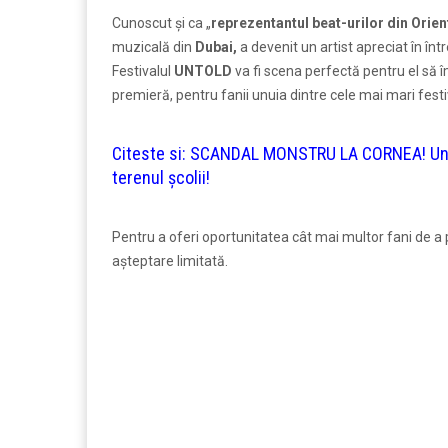
Cunoscut și ca „
reprezentantul beat-urilor din Orien
muzicală din
Dubai,
a devenit un artist apreciat în în
Festivalul
UNTOLD
va fi scena perfectă pentru el să
premieră, pentru fanii unuia dintre cele mai mari festi
Citeste si:
SCANDAL MONSTRU LA CORNEA! Un mec
terenul școlii!
Pentru a oferi oportunitatea cât mai multor fani de a 
așteptare limitată.