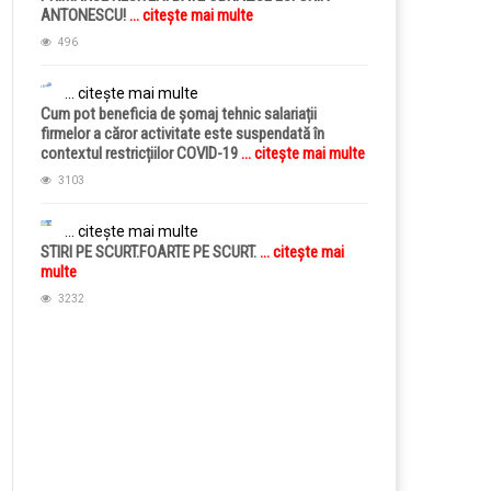
ANTONESCU!
... citește mai multe
496
... citește mai multe
Cum pot beneficia de șomaj tehnic salariații
firmelor a căror activitate este suspendată în
contextul restricțiilor COVID-19
... citește mai multe
3103
... citește mai multe
STIRI PE SCURT.FOARTE PE SCURT.
... citește mai
multe
3232