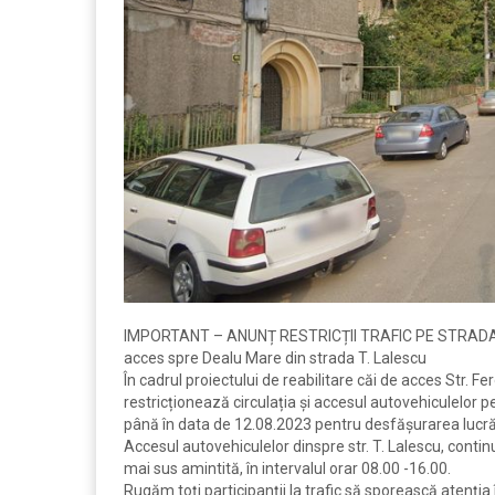
IMPORTANT – ANUNȚ RESTRICȚII TRAFIC PE STRADA VICTO
acces spre Dealu Mare din strada T. Lalescu
În cadrul proiectului de reabilitare căi de acces Str. F
restricționează circulația și accesul autovehiculelor pe 
până în data de 12.08.2023 pentru desfășurarea lucrăr
Accesul autovehiculelor dinspre str. T. Lalescu, contin
mai sus amintită, în intervalul orar 08.00 -16.00.
Rugăm toți participanții la trafic să sporească atenția 