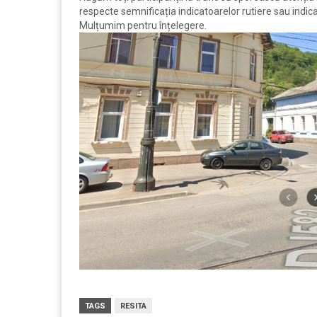
respecte semnificația indicatoarelor rutiere sau indicați
Mulțumim pentru înțelegere.
TAGS
RESITA