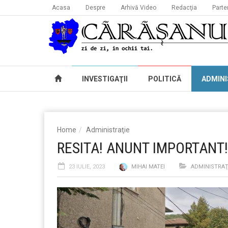
Acasa
Despre
Arhivă Video
Redacţia
Parte
INVESTIGAŢII
POLITICĂ
ADMINI
Home
Administraţie
RESITA! ANUNT IMPORTANT!
23 IULIE, 2023
MIHAI MATEI
ADMINISTRAŢ