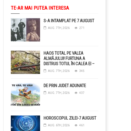
TE-AR MAI PUTEA INTERESA
S-A INTAMPLAT PE 7 AUGUST
AUG. 7TH, 2026
271
HAOS TOTAL PE VALEA
ALMĂJULUI! FURTUNA A
DISTRUS TOTUL ÎN CALEA EI –
COPACI CĂZUȚI, DRUMURI
AUG. 7TH, 2026
345
BLOCAȚE, CURENT TĂIAT ȘI
GRĂDINI DISTRUSE DE
GRINDINĂ!
DE PRIN JUDET ADUNATE
AUG. 7TH, 2026
437
HOROSCOPUL ZILEI-7 AUGUST
AUG. 6TH, 2026
461