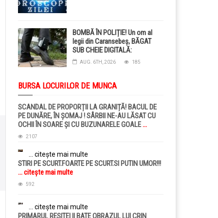
BOMBĂ ÎN POLIȚIE! Un om al
legii din Caransebeș, BĂGAT
SUB CHEIE DIGITALĂ:
Judecătorii i-au pus BRĂȚARĂ
AUG. 6TH, 2026
185
ELECTRONICĂ la picior!
BURSA LOCURILOR DE MUNCA
SCANDAL DE PROPORȚII LA GRANIȚĂ! BACUL DE
PE DUNĂRE, ÎN ȘOMAJ ! SÂRBII NE-AU LĂSAT CU
OCHII ÎN SOARE ȘI CU BUZUNARELE GOALE
...
citește mai multe
2107
... citește mai multe
STIRI PE SCURT.FOARTE PE SCURT.SI PUTIN UMOR!!!
... citește mai multe
592
... citește mai multe
PRIMARUL RESITEI II BATE OBRAZUL LUI CRIN