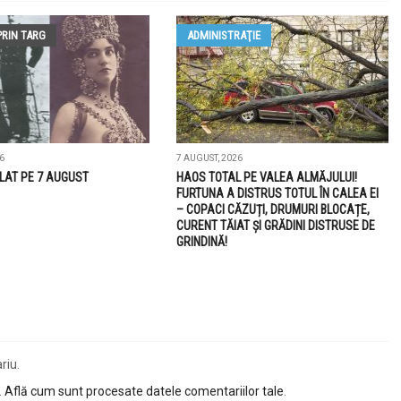
PRIN TARG
ADMINISTRAŢIE
6
7 AUGUST, 2026
LAT PE 7 AUGUST
HAOS TOTAL PE VALEA ALMĂJULUI!
FURTUNA A DISTRUS TOTUL ÎN CALEA EI
– COPACI CĂZUȚI, DRUMURI BLOCAȚE,
CURENT TĂIAT ȘI GRĂDINI DISTRUSE DE
GRINDINĂ!
riu.
.
Află cum sunt procesate datele comentariilor tale
.