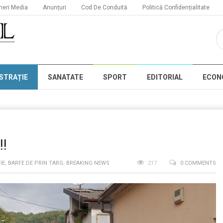
neri Media
Anunțuri
Cod De Conduită
Politică Confidențialitate
STRAȚIE
SANATATE
SPORT
EDITORIAL
ECON
!!
IE
,
BARFE DE PRIN TARG
,
BREAKING NEWS
217
0 COMMENTS