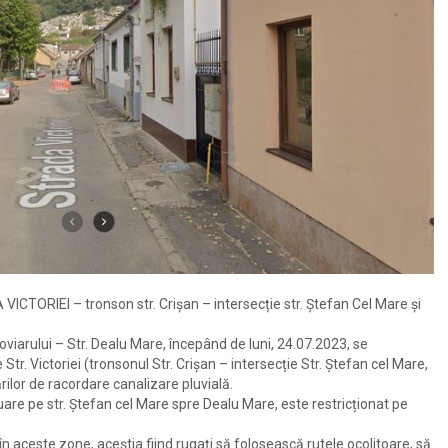
RIEI – tronson str. Crișan – intersecție str. Ștefan Cel Mare și
eroviarului – Str. Dealu Mare, începând de luni, 24.07.2023, se
Str. Victoriei (tronsonul Str. Crișan – intersecție Str. Ștefan cel Mare,
ilor de racordare canalizare pluvială.
uare pe str. Ștefan cel Mare spre Dealu Mare, este restricționat pe
în aceste zone, aceștia fiind rugați să folosească rutele ocolitoare, să