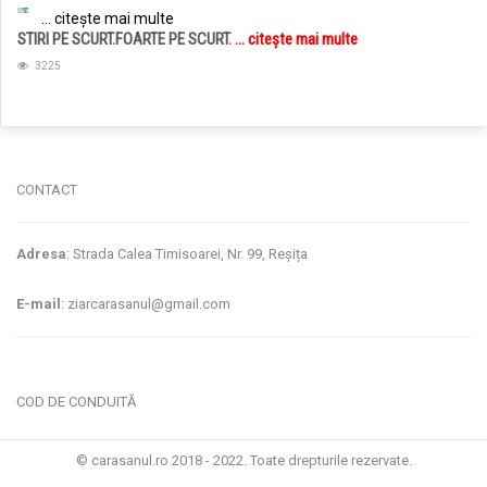
... citește mai multe
STIRI PE SCURT.FOARTE PE SCURT.
... citește mai multe
3225
jucarii copii
magazin copii
CONTACT
Adresa
: Strada Calea Timisoarei, Nr. 99, Reșița
E-mail
: ziarcarasanul@gmail.com
COD DE CONDUITĂ
© carasanul.ro 2018 - 2022. Toate drepturile rezervate.
Administrare WEB