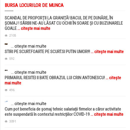
BURSA LOCURILOR DE MUNCA
SCANDAL DE PROPORȚII LA GRANIȚĂ! BACUL DE PE DUNĂRE, ÎN
ȘOMAJ ! SÂRBII NE-AU LĂSAT CU OCHII ÎN SOARE ȘI CU BUZUNARELE
GOALE
... citește mai multe
2105
... citește mai multe
STIRI PE SCURT.FOARTE PE SCURT.SI PUTIN UMOR!!!
... citește mai multe
592
... citește mai multe
PRIMARUL RESITEI II BATE OBRAZUL LUI CRIN ANTONESCU!
... citește
mai multe
496
... citește mai multe
Cum pot beneficia de șomaj tehnic salariații firmelor a căror activitate
este suspendată în contextul restricțiilor COVID-19
... citește mai multe
3091