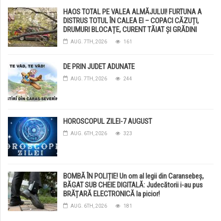
HAOS TOTAL PE VALEA ALMĂJULUI! FURTUNA A
DISTRUS TOTUL ÎN CALEA EI – COPACI CĂZUȚI,
DRUMURI BLOCAȚE, CURENT TĂIAT ȘI GRĂDINI
DISTRUSE DE GRINDINĂ!
AUG. 7TH, 2026
161
DE PRIN JUDET ADUNATE
AUG. 7TH, 2026
244
HOROSCOPUL ZILEI-7 AUGUST
AUG. 6TH, 2026
323
BOMBĂ ÎN POLIȚIE! Un om al legii din Caransebeș,
BĂGAT SUB CHEIE DIGITALĂ: Judecătorii i-au pus
BRĂȚARĂ ELECTRONICĂ la picior!
AUG. 6TH, 2026
181