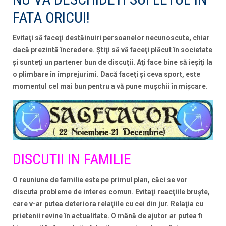
FATA ORICUI!
Evitaţi să faceţi destăinuiri persoanelor necunoscute, chiar
dacă prezintă încredere. Ştiţi să vă faceţi plăcut în societate
şi sunteţi un partener bun de discuţii. Aţi face bine să ieşiţi la
o plimbare în împrejurimi. Dacă faceţi şi ceva sport, este
momentul cel mai bun pentru a vă pune muşchii în mişcare.
DISCUTII IN FAMILIE
O reuniune de familie este pe primul plan, căci se vor
discuta probleme de interes comun. Evitaţi reacţiile bruşte,
care v-ar putea deteriora relaţiile cu cei din jur. Relaţia cu
prietenii revine în actualitate. O mână de ajutor ar putea fi