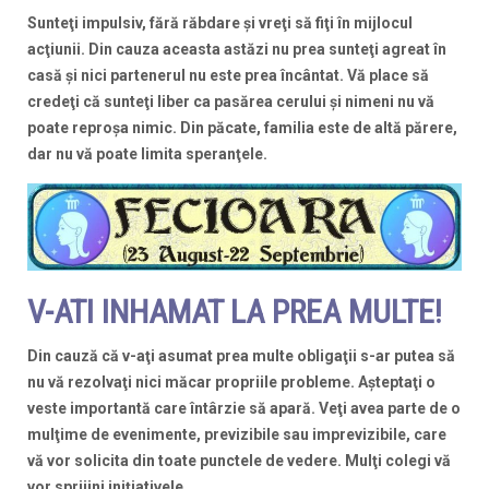
Sunteţi impulsiv, fără răbdare şi vreţi să fiţi în mijlocul
acţiunii. Din cauza aceasta astăzi nu prea sunteţi agreat în
casă şi nici partenerul nu este prea încântat. Vă place să
credeţi că sunteţi liber ca pasărea cerului şi nimeni nu vă
poate reproşa nimic. Din păcate, familia este de altă părere,
dar nu vă poate limita speranţele.
V-ATI INHAMAT LA PREA MULTE!
Din cauză că v-aţi asumat prea multe obligaţii s-ar putea să
nu vă rezolvaţi nici măcar propriile probleme. Aşteptaţi o
veste importantă care întârzie să apară. Veţi avea parte de o
mulţime de evenimente, previzibile sau imprevizibile, care
vă vor solicita din toate punctele de vedere. Mulţi colegi vă
vor sprijini iniţiativele.