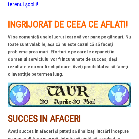
terenul școlii!
INGRIJORAT DE CEEA CE AFLATI!
Vi se comunică unele lucruri care vă vor pune pe gânduri. Nu
toate sunt valabile, aşa că nu este cazul că să faceţi
probleme prea mari. Eforturile pe care le depuneţi în
domeniul serviciului vor fi încununate de succes, deşi
rezultatele nu vor fi sclipitoare. Aveţi posibilitatea să faceţi
o investiţie pe termen lung.
SUCCES IN AFACERI
Aveți succes în afaceri și puteți să finalizați lucrări începute
cu mai mult timp în urmă. Intuiția vă ajută să rezolvați o