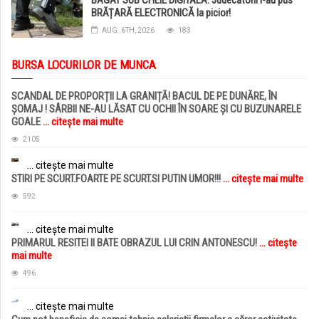
BRĂȚARĂ ELECTRONICĂ la picior!
AUG. 6TH, 2026
183
BURSA LOCURILOR DE MUNCA
SCANDAL DE PROPORȚII LA GRANIȚĂ! BACUL DE PE DUNĂRE, ÎN
ȘOMAJ ! SÂRBII NE-AU LĂSAT CU OCHII ÎN SOARE ȘI CU BUZUNARELE
GOALE
... citește mai multe
2105
... citește mai multe
STIRI PE SCURT.FOARTE PE SCURT.SI PUTIN UMOR!!!
... citește mai multe
592
... citește mai multe
PRIMARUL RESITEI II BATE OBRAZUL LUI CRIN ANTONESCU!
... citește
mai multe
496
... citește mai multe