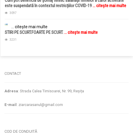
Cum pot beneficia de șomaj tehnic salariații firmelor a căror activitate
este suspendată în contextul restricțiilor COVID-19
... citește mai multe
3097
... citește mai multe
STIRI PE SCURT.FOARTE PE SCURT.
... citește mai multe
3231
jucarii copii
magazin copii
CONTACT
Adresa
: Strada Calea Timisoarei, Nr. 99, Reșița
E-mail
: ziarcarasanul@gmail.com
COD DE CONDUITĂ