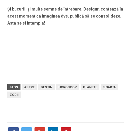
Şi bucurii, şi multe semne de întrebare. Desigur, contează în
acest moment ca imaginea dvs. publică să se consolideze.
Asta se si intampla!
TAGS
ASTRE
DESTIN
HOROSCOP
PLANETE
SOARTA
ZODII