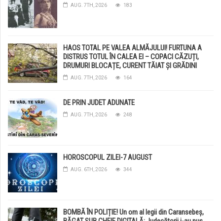
AUG. 7TH, 2026
183
HAOS TOTAL PE VALEA ALMĂJULUI! FURTUNA A
DISTRUS TOTUL ÎN CALEA EI – COPACI CĂZUȚI,
DRUMURI BLOCAȚE, CURENT TĂIAT ȘI GRĂDINI
DISTRUSE DE GRINDINĂ!
AUG. 7TH, 2026
164
DE PRIN JUDET ADUNATE
AUG. 7TH, 2026
248
HOROSCOPUL ZILEI-7 AUGUST
AUG. 6TH, 2026
344
BOMBĂ ÎN POLIȚIE! Un om al legii din Caransebeș,
BĂGAT SUB CHEIE DIGITALĂ: Judecătorii i-au pus