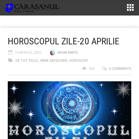
HOROSCOPUL ZILE-20 APRILIE
19 APRILIE, 2022
MIHAI MATEI
DE TOT FELUL
,
FARA CATEGORIE
,
HOROSCOP
342
0 COMMENTS