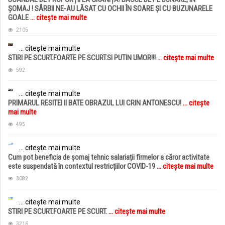
ȘOMAJ ! SÂRBII NE-AU LĂSAT CU OCHII ÎN SOARE ȘI CU BUZUNARELE
GOALE
... citește mai multe
2105
... citește mai multe
STIRI PE SCURT.FOARTE PE SCURT.SI PUTIN UMOR!!!
... citește mai multe
592
... citește mai multe
PRIMARUL RESITEI II BATE OBRAZUL LUI CRIN ANTONESCU!
... citește
mai multe
495
... citește mai multe
Cum pot beneficia de șomaj tehnic salariații firmelor a căror activitate
este suspendată în contextul restricțiilor COVID-19
... citește mai multe
3082
... citește mai multe
STIRI PE SCURT.FOARTE PE SCURT.
... citește mai multe
3216