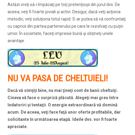
Astăzi vreţi să-i împăcaţi pe toţi pretenţioşii din jurul dvs. De
aceea, veţi fi foarte joviali şi activi. Desigur, dacă veţi acţiona
metodic, veţi soluţiona totul rapid. S-ar putea să vă confruntaţi
cu capricii din partea partenerului pe care le rezolvaţi cu puţin
umor. În societate, faceţi impresie bună şi obţineţi unele
avantaje.
NU VA PASA DE CHELTUIELI!
Dacă vă simţiţi bine, nu mai ţineţi cont de banii cheltuiţi.
Cineva vă face o surpriză plăcută. Alegeţi mai greu între
îndatoriri şi tentaţii. O energie extraordinară vă domină
acum. De aceea, veţi face faţă unor oferte profitabile, dar
solicitante în următoarea etapă. Ideile dvs. vor fi foarte
apreciate.