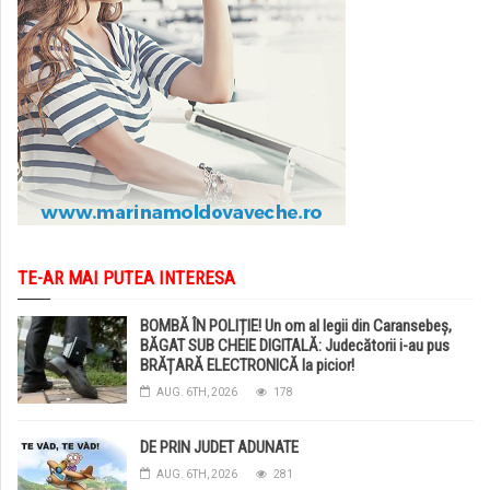
TE-AR MAI PUTEA INTERESA
BOMBĂ ÎN POLIȚIE! Un om al legii din Caransebeș,
BĂGAT SUB CHEIE DIGITALĂ: Judecătorii i-au pus
BRĂȚARĂ ELECTRONICĂ la picior!
AUG. 6TH, 2026
178
DE PRIN JUDET ADUNATE
AUG. 6TH, 2026
281