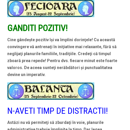
GANDITI POZITIV!
Cine gândeşte pozitiv îşi va împlini dorinţele! Cu această
convingere vă antrenaţi în iniţiative mai relaxante, fără să
neglijaţi planurile familiile, tradiţiile. Credeţi că timpul
zboară prea repede! Pentru dvs. fiecare minut este foarte
valoros. De aceea sunteţi nerăbdători şi punctualitatea
devine un imperativ.
N-AVETI TIMP DE DISTRACTII!
Astăzi nu vă permiteţi să zburdaţi în voie, planurile
administrative trebuie împlinite la timp. Dar legea