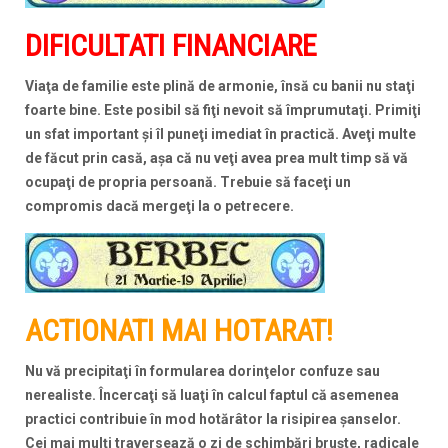
DIFICULTATI FINANCIARE
Viaţa de familie este plină de armonie, însă cu banii nu staţi
foarte bine. Este posibil să fiţi nevoit să împrumutaţi. Primiţi
un sfat important şi îl puneţi imediat în practică. Aveţi multe
de făcut prin casă, aşa că nu veţi avea prea mult timp să vă
ocupaţi de propria persoană. Trebuie să faceţi un
compromis dacă mergeţi la o petrecere.
ACTIONATI MAI HOTARAT!
Nu vă precipitaţi în formularea dorinţelor confuze sau
nerealiste. Încercaţi să luaţi în calcul faptul că asemenea
practici contribuie în mod hotărâtor la risipirea şanselor.
Cei mai mulţi traversează o zi de schimbări bruşte, radicale