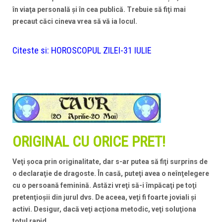
în viaţa personală şi în cea publică. Trebuie să fiţi mai
precaut căci cineva vrea să vă ia locul.
Citeste si:
HOROSCOPUL ZILEI-31 IULIE
ORIGINAL CU ORICE PRET!
Veţi şoca prin originalitate, dar s-ar putea să fiţi surprins de
o declaraţie de dragoste. În casă, puteţi avea o neînţelegere
cu o persoană feminină. Astăzi vreţi să-i împăcaţi pe toţi
pretenţioşii din jurul dvs. De aceea, veţi fi foarte joviali şi
activi. Desigur, dacă veţi acţiona metodic, veţi soluţiona
totul rapid.