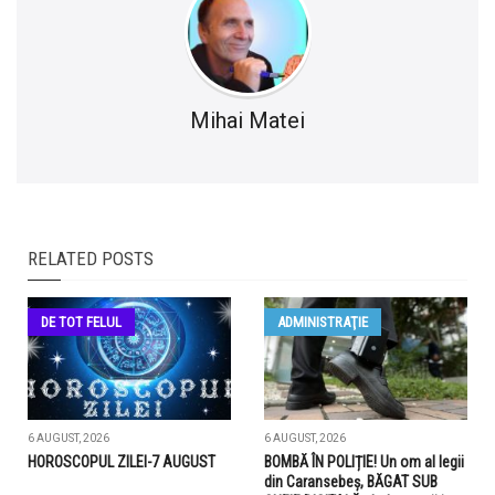
Mihai Matei
RELATED POSTS
DE TOT FELUL
ADMINISTRAŢIE
6 AUGUST, 2026
6 AUGUST, 2026
HOROSCOPUL ZILEI-7 AUGUST
BOMBĂ ÎN POLIȚIE! Un om al legii
din Caransebeș, BĂGAT SUB