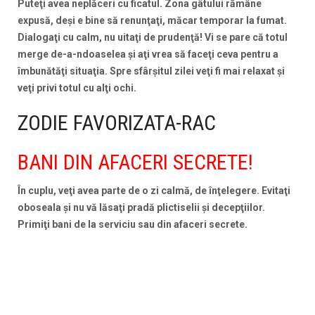
Puteţi avea neplăceri cu ficatul. Zona gâtului rămâne
expusă, deşi e bine să renunţaţi, măcar temporar la fumat.
Dialogaţi cu calm, nu uitaţi de prudenţă! Vi se pare că totul
merge de-a-ndoaselea şi aţi vrea să faceţi ceva pentru a
îmbunătăţi situaţia. Spre sfârşitul zilei veţi fi mai relaxat şi
veţi privi totul cu alţi ochi.
ZODIE FAVORIZATA-RAC
BANI DIN AFACERI SECRETE!
În cuplu, veţi avea parte de o zi calmă, de înţelegere. Evitaţi
oboseala şi nu vă lăsaţi pradă plictiselii şi decepţiilor.
Primiţi bani de la serviciu sau din afaceri secrete.