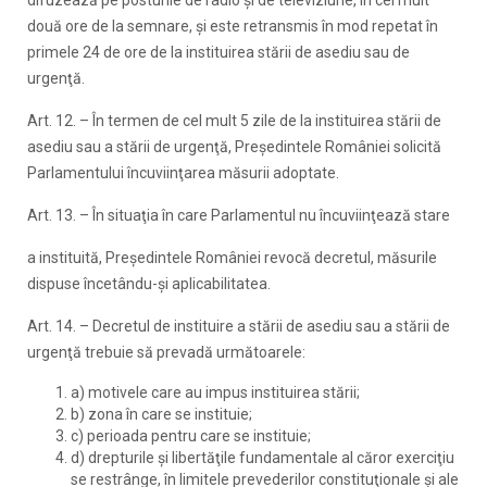
două ore de la semnare, şi este retransmis în mod repetat în
primele 24 de ore de la instituirea stării de asediu sau de
urgenţă.
Art. 12. – În termen de cel mult 5 zile de la instituirea stării de
asediu sau a stării de urgenţă, Preşedintele României solicită
Parlamentului încuviinţarea măsurii adoptate.
Art. 13. – În situaţia în care Parlamentul nu încuviinţează stare
a instituită, Preşedintele României revocă decretul, măsurile
dispuse încetându-şi aplicabilitatea.
Art. 14. – Decretul de instituire a stării de asediu sau a stării de
urgenţă trebuie să prevadă următoarele:
a) motivele care au impus instituirea stării;
b) zona în care se instituie;
c) perioada pentru care se instituie;
d) drepturile şi libertăţile fundamentale al căror exerciţiu
se restrânge, în limitele prevederilor constituţionale şi ale