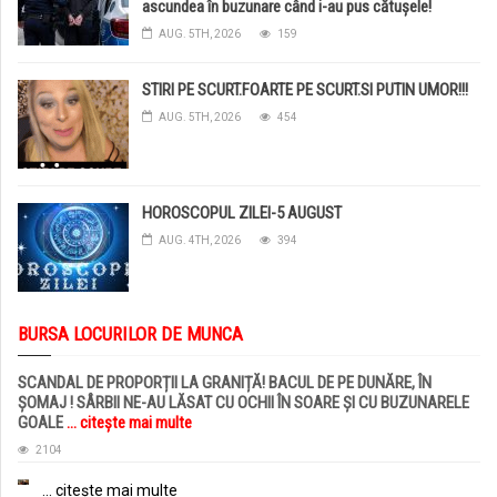
ascundea în buzunare când i-au pus cătușele!
AUG. 5TH, 2026
159
STIRI PE SCURT.FOARTE PE SCURT.SI PUTIN UMOR!!!
AUG. 5TH, 2026
454
HOROSCOPUL ZILEI-5 AUGUST
AUG. 4TH, 2026
394
BURSA LOCURILOR DE MUNCA
SCANDAL DE PROPORȚII LA GRANIȚĂ! BACUL DE PE DUNĂRE, ÎN
ȘOMAJ ! SÂRBII NE-AU LĂSAT CU OCHII ÎN SOARE ȘI CU BUZUNARELE
GOALE
... citește mai multe
2104
... citește mai multe