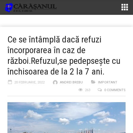
Ce se întâmplă dacă refuzi
încorporarea în caz de
război.Refuzul,se pedepseşte cu
închisoarea de la 2 la 7 ani.
20 FEBRUARIE, 2022
ANDREI BREBU
IMPORTANT
263
0 COMMENTS