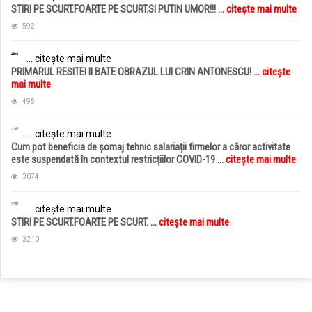
STIRI PE SCURT.FOARTE PE SCURT.SI PUTIN UMOR!!!
... citește mai multe
592
... citește mai multe
PRIMARUL RESITEI II BATE OBRAZUL LUI CRIN ANTONESCU!
... citește
mai multe
495
... citește mai multe
Cum pot beneficia de șomaj tehnic salariații firmelor a căror activitate
este suspendată în contextul restricțiilor COVID-19
... citește mai multe
3074
... citește mai multe
STIRI PE SCURT.FOARTE PE SCURT.
... citește mai multe
3210
jucarii copii
magazin copii