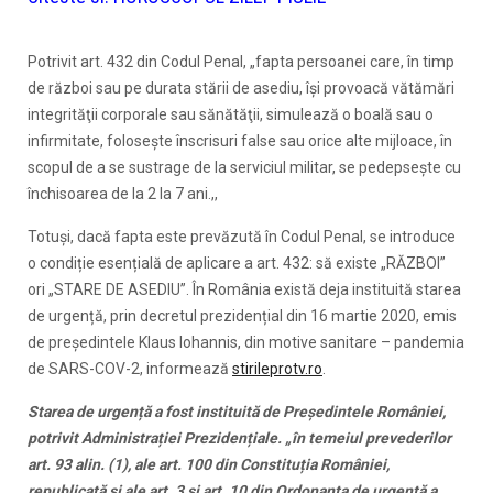
Potrivit art. 432 din Codul Penal, „fapta persoanei care, în timp
de război sau pe durata stării de asediu, îşi provoacă vătămări
integrităţii corporale sau sănătăţii, simulează o boală sau o
infirmitate, foloseşte înscrisuri false sau orice alte mijloace, în
scopul de a se sustrage de la serviciul militar, se pedepseşte cu
închisoarea de la 2 la 7 ani.,,
Totuși, dacă fapta este prevăzută în Codul Penal, se introduce
o condiție esențială de aplicare a art. 432: să existe „RĂZBOI”
ori „STARE DE ASEDIU”. În România există deja instituită starea
de urgență, prin decretul prezidențial din 16 martie 2020, emis
de președintele Klaus Iohannis, din motive sanitare – pandemia
de SARS-COV-2, informează
stirileprotv.ro
.
Starea de urgență a fost instituită de Președintele României,
potrivit Administrației Prezidențiale. „în temeiul prevederilor
art. 93 alin. (1), ale art. 100 din Constituția României,
republicată și ale art. 3 și art. 10 din Ordonanța de urgență a