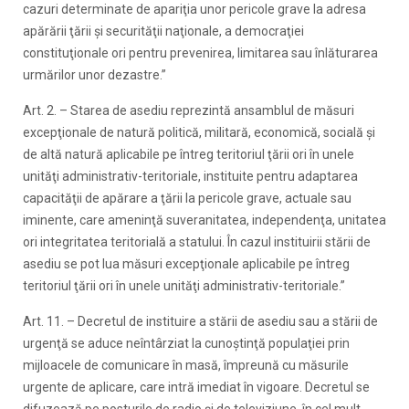
cazuri determinate de apariţia unor pericole grave la adresa
apărării ţării şi securităţii naţionale, a democraţiei
constituţionale ori pentru prevenirea, limitarea sau înlăturarea
urmărilor unor dezastre.”
Art. 2. – Starea de asediu reprezintă ansamblul de măsuri
excepţionale de natură politică, militară, economică, socială şi
de altă natură aplicabile pe întreg teritoriul ţării ori în unele
unităţi administrativ-teritoriale, instituite pentru adaptarea
capacităţii de apărare a ţării la pericole grave, actuale sau
iminente, care ameninţă suveranitatea, independenţa, unitatea
ori integritatea teritorială a statului. În cazul instituirii stării de
asediu se pot lua măsuri excepţionale aplicabile pe întreg
teritoriul ţării ori în unele unităţi administrativ-teritoriale.”
Art. 11. – Decretul de instituire a stării de asediu sau a stării de
urgenţă se aduce neîntârziat la cunoştinţă populaţiei prin
mijloacele de comunicare în masă, împreună cu măsurile
urgente de aplicare, care intră imediat în vigoare. Decretul se
difuzează pe posturile de radio şi de televiziune, în cel mult