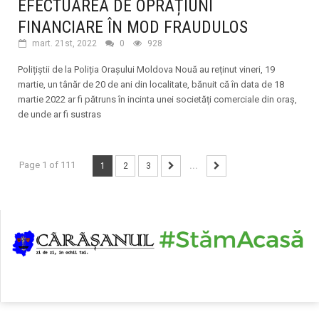
EFECTUAREA DE OPRAȚIUNI
FINANCIARE ÎN MOD FRAUDULOS
mart. 21st, 2022
0
928
Polițiștii de la Poliția Orașului Moldova Nouă au reținut vineri, 19
martie, un tânăr de 20 de ani din localitate, bănuit că în data de 18
martie 2022 ar fi pătruns în incinta unei societăți comerciale din oraș,
de unde ar fi sustras
Page 1 of 111
1
2
3
...