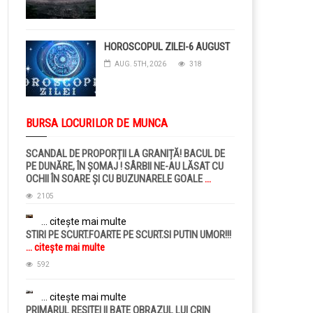
HOROSCOPUL ZILEI-6 AUGUST
AUG. 5TH, 2026
318
BURSA LOCURILOR DE MUNCA
SCANDAL DE PROPORȚII LA GRANIȚĂ! BACUL DE
PE DUNĂRE, ÎN ȘOMAJ ! SÂRBII NE-AU LĂSAT CU
OCHII ÎN SOARE ȘI CU BUZUNARELE GOALE
...
citește mai multe
2105
... citește mai multe
STIRI PE SCURT.FOARTE PE SCURT.SI PUTIN UMOR!!!
... citește mai multe
592
... citește mai multe
PRIMARUL RESITEI II BATE OBRAZUL LUI CRIN