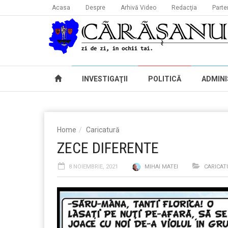
Acasa
Despre
Arhivă Video
Redacţia
Parte
INVESTIGAŢII
POLITICĂ
ADMINI
Home
Caricatură
ZECE DIFERENTE
8 NOIEMBRIE, 2021
MIHAI MATEI
CARICAT