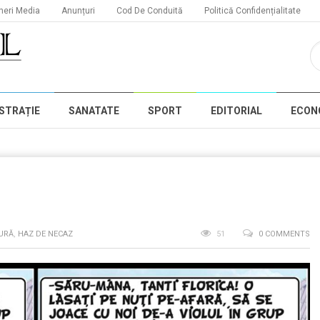
neri Media
Anunțuri
Cod De Conduită
Politică Confidențialitate
STRAȚIE
SANATATE
SPORT
EDITORIAL
ECON
URĂ
,
HAZ DE NECAZ
51
0 COMMENTS