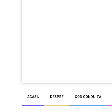
jucarii copii
magazin copii
ACASĂ
DESPRE
COD CONDUITĂ