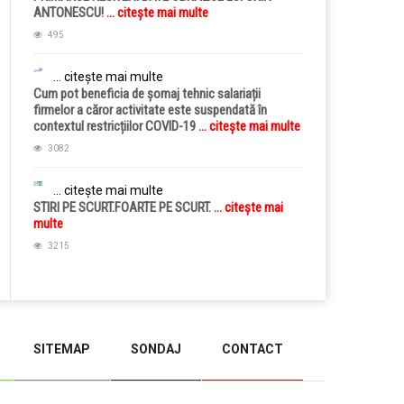
ANTONESCU!
... citește mai multe
495
... citește mai multe
Cum pot beneficia de șomaj tehnic salariații
firmelor a căror activitate este suspendată în
contextul restricțiilor COVID-19
... citește mai multe
3082
... citește mai multe
STIRI PE SCURT.FOARTE PE SCURT.
... citește mai
multe
3215
SITEMAP
SONDAJ
CONTACT