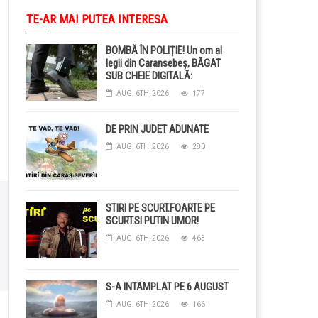
TE-AR MAI PUTEA INTERESA
BOMBĂ ÎN POLIȚIE! Un om al
legii din Caransebeș, BĂGAT
SUB CHEIE DIGITALĂ:
Judecătorii i-au pus BRĂȚARĂ
AUG. 6TH, 2026
177
ELECTRONICĂ la picior!
DE PRIN JUDET ADUNATE
AUG. 6TH, 2026
280
STIRI PE SCURT.FOARTE PE
SCURT.SI PUTIN UMOR!
AUG. 6TH, 2026
463
S-A INTAMPLAT PE 6 AUGUST
AUG. 6TH, 2026
166