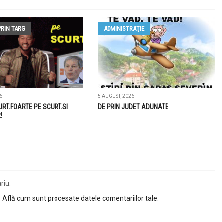
PRIN TARG
ADMINISTRAŢIE
6
5 AUGUST, 2026
URT.FOARTE PE SCURT.SI
DE PRIN JUDET ADUNATE
!
riu.
.
Află cum sunt procesate datele comentariilor tale
.