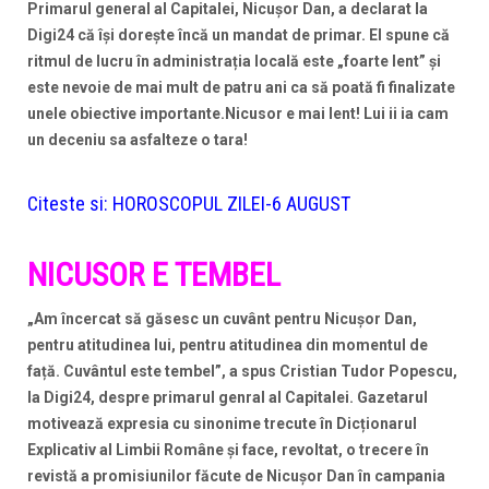
Primarul general al Capitalei, Nicușor Dan, a declarat la
Digi24 că își dorește încă un mandat de primar. El spune că
ritmul de lucru în administrația locală este „foarte lent” și
este nevoie de mai mult de patru ani ca să poată fi finalizate
unele obiective importante.Nicusor e mai lent! Lui ii ia cam
un deceniu sa asfalteze o tara!
Citeste si:
HOROSCOPUL ZILEI-6 AUGUST
NICUSOR E TEMBEL
„Am încercat să găsesc un cuvânt pentru Nicușor Dan,
pentru atitudinea lui, pentru atitudinea din momentul de
față. Cuvântul este tembel”, a spus Cristian Tudor Popescu,
la Digi24, despre primarul genral al Capitalei. Gazetarul
motivează expresia cu sinonime trecute în Dicționarul
Explicativ al Limbii Române și face, revoltat, o trecere în
revistă a promisiunilor făcute de Nicușor Dan în campania