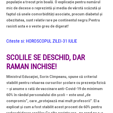
populație a trecut prin boală. O explicație pentru numărul
mic de decese o reprezintă și media de vârstă scăzută și
faptul că unele comorbidități asociate, precum diabetul și
obezitatea, sunt relativ rare pe continentul negru.Pentru
rasisti asta e o veste greu de digerat!
Citeste si:
HOROSCOPUL ZILEI-31 IULIE
SCOLILE SE DESCHID, DAR
RAMAN INCHISE!
Ministrul Educaţiei, Sorin Cîmpeanu, spune că criteriul
stabilit pentru reluarea cursurilor școlare cu prezența fizică
– și anume o rată de vaccinare anti-Covid-19 de minimum
60% în rândul personalului din școli – este unul „de
compromis”, care „protejează mai mult profesorii”. El a
explicat și cum a fost stabilit acest procent de 60% pentru
redeschiderea școlilor.Cu alte cuvinte:era , pe cand nu s-a