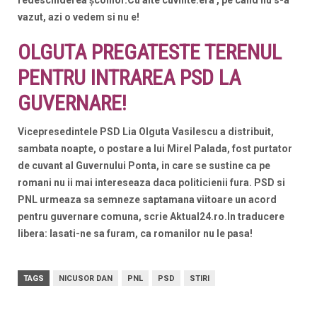
vazut, azi o vedem si nu e!
OLGUTA PREGATESTE TERENUL
PENTRU INTRAREA PSD LA
GUVERNARE!
Vicepresedintele PSD Lia Olguta Vasilescu a distribuit,
sambata noapte, o postare a lui Mirel Palada, fost purtator
de cuvant al Guvernului Ponta, in care se sustine ca pe
romani nu ii mai intereseaza daca politicienii fura. PSD si
PNL urmeaza sa semneze saptamana viitoare un acord
pentru guvernare comuna, scrie Aktual24.ro.In traducere
libera: lasati-ne sa furam, ca romanilor nu le pasa!
TAGS
NICUSOR DAN
PNL
PSD
STIRI