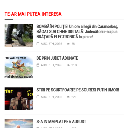
TE-AR MAI PUTEA INTERESA
BOMBĂ ÎN POLIȚIE! Un om al legii din Caransebeș,
BĂGAT SUB CHEIE DIGITALĂ: Judecătorii i-au pus
BRĂȚARĂ ELECTRONICĂ la picior!
AUG. 6TH, 2026
68
DE PRIN JUDET ADUNATE
AUG. 6TH, 2026
210
STIRI PE SCURT.FOARTE PE SCURT.SI PUTIN UMOR!
AUG. 6TH, 2026
223
S-A INTAMPLAT PE 6 AUGUST