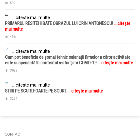
592
... citește mai multe
PRIMARUL RESITEI II BATE OBRAZUL LUI CRIN ANTONESCU!
... citește
mai multe
496
... citește mai multe
Cum pot beneficia de șomaj tehnic salariații firmelor a căror activitate
este suspendată în contextul restricțiilor COVID-19
... citește mai multe
3099
... citește mai multe
STIRI PE SCURT.FOARTE PE SCURT.
... citește mai multe
3231
jucarii copii
magazin copii
CONTACT