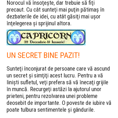
Norocul vă însoţeşte, dar trebuie să fiţi
precaut. Cu cât sunteţi mai puţin pătimaş în
dezbaterile de idei, cu atât găsiţi mai uşor
înţelegerea şi sprijinul altora.
UN SECRET BINE PAZIT!
Sunteţi înconjurat de persoane care vă ascund
un secret şi simţiţi acest lucru. Pentru a vă
linişti sufletul, veţi prefera să vă înecaţi grijile
în muncă. Recurgeţi astăzi la ajutorul unor
prieteni, pentru rezolvarea unei probleme
deosebit de importante. O poveste de iubire vă
poate tulbura sentimentele şi gândurile.