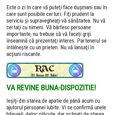
Este o zi în care vă puteţi face duşmani sau în
care sunt posibile certuri. Fiţi prudent la
serviciu şi supravegheaţi-vă sănătatea. Nu vă
certaţi cu nimeni. Vă bârfesc persoane
importante, nu trebuie să vă faceţi griji:
înseamnă că prezentaţi interes. Partenerul se
întâlneşte cu un prieten. Nu vă lansaţi în
acţiuni riscante.
VA REVINE BUNA-DISPOZITIE!
Ieşiţi din starea de apatie de până acum cu
ajutorul persoanei iubite. Vi se confirmă unele
bănuieli, deloc plăcute, dar scăpaţi de starea