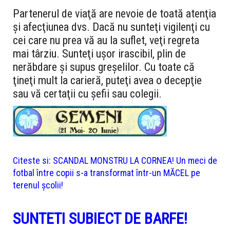
Partenerul de viaţă are nevoie de toată atenţia
şi afecţiunea dvs. Dacă nu sunteţi vigilenţi cu
cei care nu prea vă au la suflet, veţi regreta
mai târziu. Sunteţi uşor irascibil, plin de
nerăbdare şi supus greşelilor. Cu toate că
ţineţi mult la carieră, puteţi avea o decepţie
sau vă certaţii cu şefii sau colegii.
Citeste si:
SCANDAL MONSTRU LA CORNEA! Un meci de
fotbal între copii s-a transformat într-un MĂCEL pe
terenul școlii!
SUNTETI SUBIECT DE BARFE!