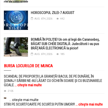
HOROSCOPUL ZILEI-7 AUGUST
AUG. 6TH, 2026
442
BOMBĂ ÎN POLIȚIE! Un om al legii din Caransebeș,
BĂGAT SUB CHEIE DIGITALĂ: Judecătorii i-au pus
BRĂȚARĂ ELECTRONICĂ la picior!
AUG. 6TH, 2026
185
BURSA LOCURILOR DE MUNCA
SCANDAL DE PROPORȚII LA GRANIȚĂ! BACUL DE PE DUNĂRE, ÎN
ȘOMAJ ! SÂRBII NE-AU LĂSAT CU OCHII ÎN SOARE ȘI CU BUZUNARELE
GOALE
... citește mai multe
2105
... citește mai multe
STIRI PE SCURT.FOARTE PE SCURT.SI PUTIN UMOR!!!
... citește mai multe