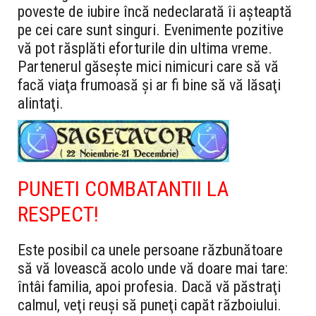
poveste de iubire încă nedeclarată îi aşteaptă
pe cei care sunt singuri. Evenimente pozitive
vă pot răsplăti eforturile din ultima vreme.
Partenerul găseşte mici nimicuri care să vă
facă viaţa frumoasă şi ar fi bine să vă lăsaţi
alintaţi.
PUNETI COMBATANTII LA
RESPECT!
Este posibil ca unele persoane răzbunătoare
să vă lovească acolo unde vă doare mai tare:
întâi familia, apoi profesia. Dacă vă păstraţi
calmul, veţi reuşi să puneţi capăt războiului.