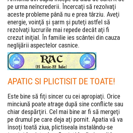
pe urma neîncrederii. Încercaţi să rezolvaţi
aceste probleme până nu e prea târziu. Aveţi
energie, voinţă şi şarm şi puteţi astfel să
rezolvaţi lucrurile mai repede decât aţi fi
crezut iniţial. În familie ies scântei din cauza
neglijării aspectelor casnice.
APATIC SI PLICTISIT DE TOATE!
Este bine să fiţi sincer cu cei apropiaţi. Orice
minciună poate atrage după sine conflicte sau
chiar despărţiri. Cel mai bine ar fi să mergeţi
pe drumul pe care deja aţi pornit. Apatia vă va
însoţi toată ziua, plictiseala instalându-se