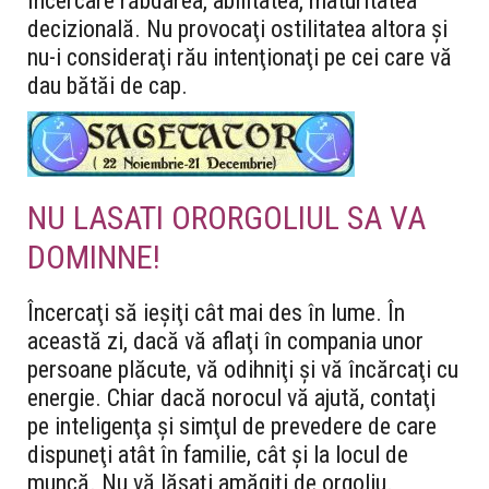
încercare răbdarea, abilitatea, maturitatea
decizională. Nu provocaţi ostilitatea altora şi
nu-i consideraţi rău intenţionaţi pe cei care vă
dau bătăi de cap.
NU LASATI ORORGOLIUL SA VA
DOMINNE!
Încercaţi să ieşiţi cât mai des în lume. În
această zi, dacă vă aflaţi în compania unor
persoane plăcute, vă odihniţi şi vă încărcaţi cu
energie. Chiar dacă norocul vă ajută, contaţi
pe inteligenţa şi simţul de prevedere de care
dispuneţi atât în familie, cât şi la locul de
muncă. Nu vă lăsaţi amăgiţi de orgoliu.