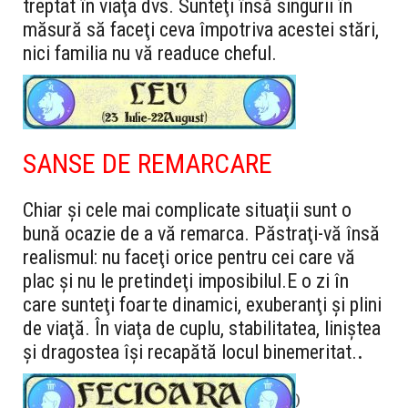
treptat în viaţa dvs. Sunteţi însă singurii în
măsură să faceţi ceva împotriva acestei stări,
nici familia nu vă readuce cheful.
SANSE DE REMARCARE
Chiar şi cele mai complicate situaţii sunt o
bună ocazie de a vă remarca. Păstraţi-vă însă
realismul: nu faceţi orice pentru cei care vă
plac şi nu le pretindeţi imposibilul.E o zi în
care sunteţi foarte dinamici, exuberanţi şi plini
de viaţă. În viaţa de cuplu, stabilitatea, liniştea
şi dragostea îşi recapătă locul binemeritat.
.
)