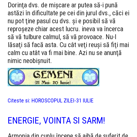
Dorinţa dvs. de mişcare ar putea să-i pună
astăzi în dificultate pe cei din jurul dvs., căci ei
nu pot ţine pasul cu dvs. şi e posibil să vă
reproşeze chiar acest lucru. ineva va încerca
să vă tulbure calmul, să vă provoace. Nu-l
lăsaţi să facă asta. Cu cât veţi reuşi să fiţi mai
calm cu atât va fi mai bine. Azi nu se anunţă
nimic neobişnuit.
Citeste si:
HOROSCOPUL ZILEI-31 IULIE
ENERGIE, VOINTA SI SARM!
Armonia din cuplu începe să aibă de suferit de