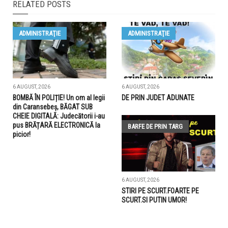
RELATED POSTS
ADMINISTRAŢIE
ADMINISTRAŢIE
6 AUGUST, 2026
6 AUGUST, 2026
BOMBĂ ÎN POLIȚIE! Un om al legii
DE PRIN JUDET ADUNATE
din Caransebeș, BĂGAT SUB
CHEIE DIGITALĂ: Judecătorii i-au
pus BRĂȚARĂ ELECTRONICĂ la
BARFE DE PRIN TARG
picior!
6 AUGUST, 2026
STIRI PE SCURT.FOARTE PE
SCURT.SI PUTIN UMOR!