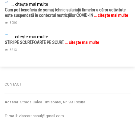
... citește mai multe
Cum pot beneficia de șomaj tehnic salariații firmelor a căror activitate
este suspendată în contextul restricțiilor COVID-19
... citește mai multe
3080
... citește mai multe
STIRI PE SCURT.FOARTE PE SCURT.
... citește mai multe
3213
jucarii copii
magazin copii
CONTACT
Adresa
: Strada Calea Timisoarei, Nr. 99, Reșița
E-mail
: ziarcarasanul@gmail.com