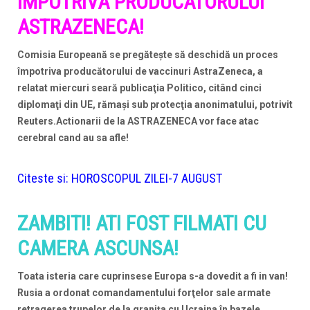
IMPOTRIVA PRODUCATORULUI
ASTRAZENECA!
Comisia Europeană se pregăteşte să deschidă un proces
împotriva producătorului de vaccinuri AstraZeneca, a
relatat miercuri seară publicaţia Politico, citând cinci
diplomaţi din UE, rămaşi sub protecţia anonimatului, potrivit
Reuters.Actionarii de la ASTRAZENECA vor face atac
cerebral cand au sa afle!
Citeste si:
HOROSCOPUL ZILEI-7 AUGUST
ZAMBITI! ATI FOST FILMATI CU
CAMERA ASCUNSA!
Toata isteria care cuprinsese Europa s-a dovedit a fi in van!
Rusia a ordonat comandamentului forţelor sale armate
retragerea trupelor de la granița cu Ucraina în bazele