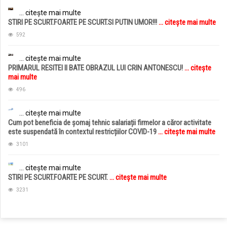
... citește mai multe
STIRI PE SCURT.FOARTE PE SCURT.SI PUTIN UMOR!!!
... citește mai multe
592
... citește mai multe
PRIMARUL RESITEI II BATE OBRAZUL LUI CRIN ANTONESCU!
... citește
mai multe
496
... citește mai multe
Cum pot beneficia de șomaj tehnic salariații firmelor a căror activitate
este suspendată în contextul restricțiilor COVID-19
... citește mai multe
3101
... citește mai multe
STIRI PE SCURT.FOARTE PE SCURT.
... citește mai multe
3231
jucarii copii
magazin copii