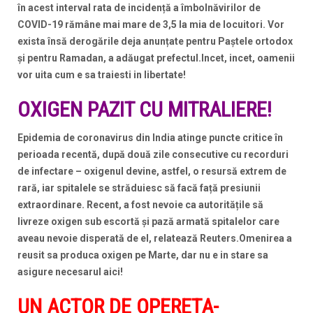
în acest interval rata de incidență a îmbolnăvirilor de
COVID-19 rămâne mai mare de 3,5 la mia de locuitori. Vor
exista însă derogările deja anunțate pentru Paștele ortodox
și pentru Ramadan, a adăugat prefectul.Incet, incet, oamenii
vor uita cum e sa traiesti in libertate!
OXIGEN PAZIT CU MITRALIERE!
Epidemia de coronavirus din India atinge puncte critice în
perioada recentă, după două zile consecutive cu recorduri
de infectare – oxigenul devine, astfel, o resursă extrem de
rară, iar spitalele se străduiesc să facă față presiunii
extraordinare. Recent, a fost nevoie ca autoritățile să
livreze oxigen sub escortă și pază armată spitalelor care
aveau nevoie disperată de el, relatează Reuters.Omenirea a
reusit sa produca oxigen pe Marte, dar nu e in stare sa
asigure necesarul aici!
UN ACTOR DE OPERETA-