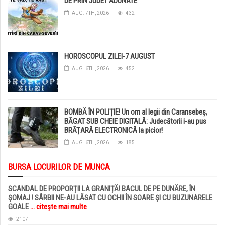
DE PRIN JUDET ADUNATE
AUG. 7TH, 2026
432
HOROSCOPUL ZILEI-7 AUGUST
AUG. 6TH, 2026
452
BOMBĂ ÎN POLIȚIE! Un om al legii din Caransebeș,
BĂGAT SUB CHEIE DIGITALĂ: Judecătorii i-au pus
BRĂȚARĂ ELECTRONICĂ la picior!
AUG. 6TH, 2026
185
BURSA LOCURILOR DE MUNCA
SCANDAL DE PROPORȚII LA GRANIȚĂ! BACUL DE PE DUNĂRE, ÎN
ȘOMAJ ! SÂRBII NE-AU LĂSAT CU OCHII ÎN SOARE ȘI CU BUZUNARELE
GOALE
... citește mai multe
2107