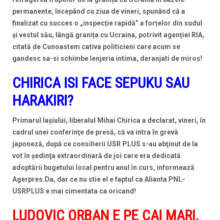
permanente, începând cu ziua de vineri, spunând că a
finalizat cu succes o „inspecție rapidă” a forțelor din sudul
și vestul său, lângă granița cu Ucraina, potrivit agenției RIA,
citată de
Cunoastem cativa politicieni care acum se
gandesc sa-si schimbe lenjeria intima, deranjati de miros!
CHIRICA ISI FACE SEPUKU SAU
HARAKIRI?
Primarul Iaşiului, liberalul Mihai Chirica a declarat, vineri, în
cadrul unei conferinţe de presă, că va intra în grevă
japoneză, după ce consilierii USR PLUS s-au abţinut de la
vot în şedinţa extraordinară de joi care era dedicată
adoptării bugetului local pentru anul în curs,
informează
Agerpres.Da, dar ce nu stie el e faptul ca Alianta PNL-
USRPLUS e mai cimentata ca oricand!
LUDOVIC ORBAN E PE CAI MARI,