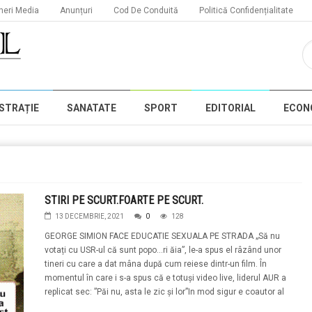
neri Media
Anunțuri
Cod De Conduită
Politică Confidențialitate
STRAȚIE
SANATATE
SPORT
EDITORIAL
ECON
STIRI PE SCURT.FOARTE PE SCURT.
13 DECEMBRIE, 2021
0
128
GEORGE SIMION FACE EDUCATIE SEXUALA PE STRADA „Să nu
votați cu USR-ul că sunt popo...ri ăia”, le-a spus el râzând unor
tineri cu care a dat mâna după cum reiese dintr-un film. În
momentul în care i s-a spus că e totuși video live, liderul AUR a
replicat sec: ”Păi nu, asta le zic și lor”In mod sigur e coautor al