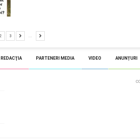
2
3
...
REDACŢIA
PARTENERI MEDIA
VIDEO
ANUNȚURI
C