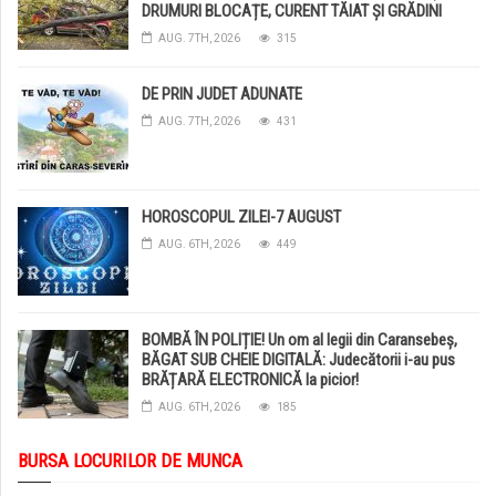
DRUMURI BLOCAȚE, CURENT TĂIAT ȘI GRĂDINI
DISTRUSE DE GRINDINĂ!
AUG. 7TH, 2026
315
DE PRIN JUDET ADUNATE
AUG. 7TH, 2026
431
HOROSCOPUL ZILEI-7 AUGUST
AUG. 6TH, 2026
449
BOMBĂ ÎN POLIȚIE! Un om al legii din Caransebeș,
BĂGAT SUB CHEIE DIGITALĂ: Judecătorii i-au pus
BRĂȚARĂ ELECTRONICĂ la picior!
AUG. 6TH, 2026
185
BURSA LOCURILOR DE MUNCA