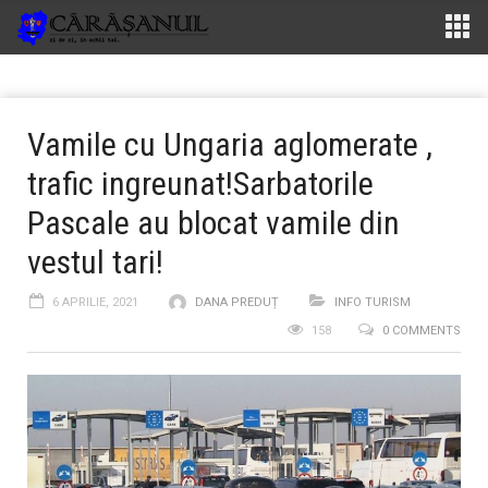
Vamile cu Ungaria aglomerate ,
trafic ingreunat!Sarbatorile
Pascale au blocat vamile din
vestul tari!
6 APRILIE, 2021
DANA PREDUȚ
INFO TURISM
158
0 COMMENTS