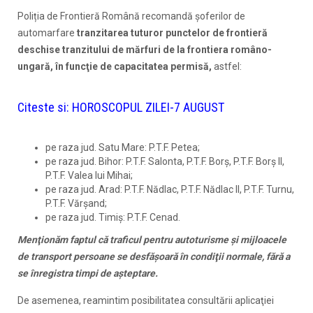
Poliția de Frontieră Română recomandă șoferilor de
automarfare
tranzitarea tuturor punctelor de frontieră
deschise tranzitului de mărfuri de la frontiera româno-
ungară, în funcţie de capacitatea permisă,
astfel:
Citeste si:
HOROSCOPUL ZILEI-7 AUGUST
pe raza jud. Satu Mare: P.T.F. Petea;
pe raza jud. Bihor: P.T.F. Salonta, P.T.F. Borş, P.T.F. Borş II,
P.T.F. Valea lui Mihai;
pe raza jud. Arad: P.T.F. Nădlac, P.T.F. Nădlac II, P.T.F. Turnu,
P.T.F. Vărşand;
pe raza jud. Timiș: P.T.F. Cenad.
Menţionăm faptul că traficul pentru autoturisme şi mijloacele
de transport persoane se desfăşoară în condiţii normale, fără a
se înregistra timpi de aşteptare.
De asemenea, reamintim posibilitatea consultării aplicaţiei