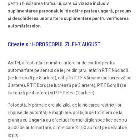
pentru fluidizarea traficului, care
să vizeze inclusiv
suplimentarea personalului de către partea ungară, precum
şi deschiderea unor artere suplimentare pentru verificarea
automărfarelor
.
Citeste si:
HOROSCOPUL ZILEI-7 AUGUST
Astfel, a fost mărit numărul arterelor de control pentru
automarfare pe sensul de ieşire din ţară, atât în P.T.F. Nădlac II
(se lucrează pe 8 artere), cât şi în P.T.F. Vărşand (se lucrează pe
3 artere), P.T.F. Borş (se lucrează pe 3 artere), P.T.F. Borş II (se
lucrează pe 4 artere) şi PTF Petea (2 artere).
Totodată, în primele ore ale zilei, de la ridicarea restricţiilor
impuse de autorităţile maghiare, poliţiştii de frontieră de la
graniţa cu
Ungaria
au efectuat formalităţile specifice pentru
3.500 de automarfare, dintre care 3.100 au fost pe sensul de
ieşire.