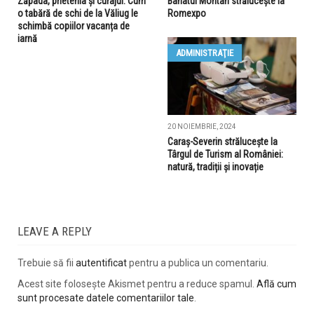
Zăpada, prietenia și curajul: Cum
Banatul Montan strălucește la
o tabără de schi de la Văliug le
Romexpo
schimbă copiilor vacanța de
iarnă
ADMINISTRAŢIE
20 NOIEMBRIE, 2024
Caraș-Severin strălucește la
Târgul de Turism al României:
natură, tradiții și inovație
LEAVE A REPLY
Trebuie să fii
autentificat
pentru a publica un comentariu.
Acest site folosește Akismet pentru a reduce spamul.
Află cum
sunt procesate datele comentariilor tale
.